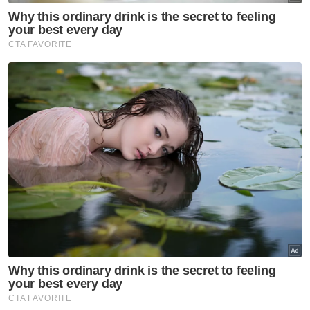
Teruskan membaca
Bawa nama Malaysia ke AS,
buggy elektrik ciptaan
anak...
Bukan biasa-biasa! SUV
baharu paling smart tahun
ini boleh...
Kereta elektrik kini jadi
pilihan gaya hidup canggih
&...
Kuasa AI dalam genggaman!
TravelMate P6 14 AI tampil