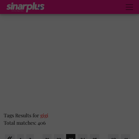
Tags Results for
gigi
Total matches: 406
1
2
...
31
32
33
34
35
...
40
41