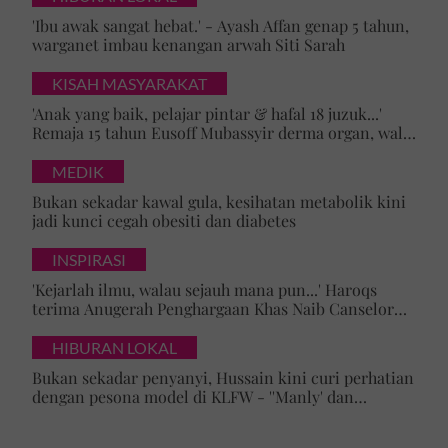
'Ibu awak sangat hebat.' - Ayash Affan genap 5 tahun,
warganet imbau kenangan arwah Siti Sarah
KISAH MASYARAKAT
'Anak yang baik, pelajar pintar & hafal 18 juzuk...'
Remaja 15 tahun Eusoff Mubassyir derma organ, walk
of honour menyentuh hati
MEDIK
Bukan sekadar kawal gula, kesihatan metabolik kini
jadi kunci cegah obesiti dan diabetes
INSPIRASI
'Kejarlah ilmu, walau sejauh mana pun...' Haroqs
terima Anugerah Penghargaan Khas Naib Canselor
UPSI
HIBURAN LOKAL
Bukan sekadar penyanyi, Hussain kini curi perhatian
dengan pesona model di KLFW - ''Manly' dan
maskulin betul dia berjalan'