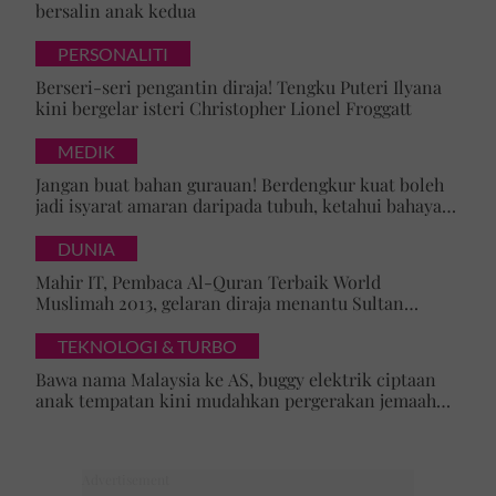
bersalin anak kedua
PERSONALITI
Berseri-seri pengantin diraja! Tengku Puteri Ilyana
kini bergelar isteri Christopher Lionel Froggatt
MEDIK
Jangan buat bahan gurauan! Berdengkur kuat boleh
jadi isyarat amaran daripada tubuh, ketahui bahaya
tersembunyi OSA
DUNIA
Mahir IT, Pembaca Al-Quran Terbaik World
Muslimah 2013, gelaran diraja menantu Sultan
Brunei, Pengiran Raabi’atul Adawiyyah ditarik serta-
merta
TEKNOLOGI & TURBO
Bawa nama Malaysia ke AS, buggy elektrik ciptaan
anak tempatan kini mudahkan pergerakan jemaah
majlis ilmu