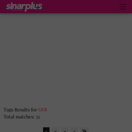
Tags Results for
GV8
Total matches: 32
1
2
3
4