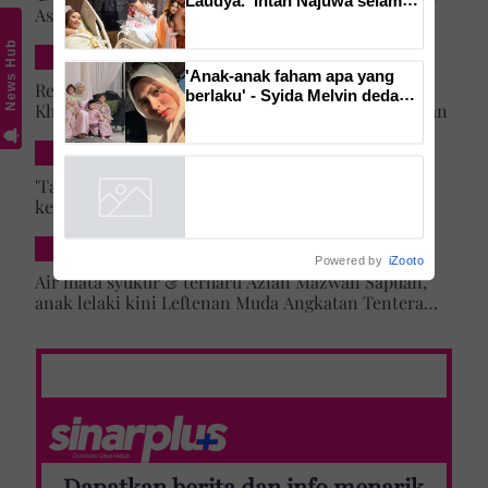
Asma' 25 tahun lalu tercapai, anak lelaki daftar
bersalin anak kedua
masuk Universiti Malaya
News Hub
DUNIA
'Anak-anak faham apa yang
Rezeki lepas menyamar jadi pramugari Batik Air,
berlaku' - Syida Melvin dedah
Khairun Nisya ditawar latihan akademi penerbangan
lima bulan tidak sebumbung
dengan suami, pilih pulang ke
SELEBRITI & HIBURAN
kampung
'Tak lihat diri saya artis lagi' – Jehan Miskin kongsi
kenapa pilih ‘hilang’ dari dunia lakonan, cerita
cabaran besarkan anak campuran
HIBURAN LOKAL
Powered by
iZooto
Air mata syukur & terharu Azian Mazwan Sapuan,
anak lelaki kini Leftenan Muda Angkatan Tentera
Malaysia: 'Mama sentiasa doakan…'
Dapatkan berita dan info menarik