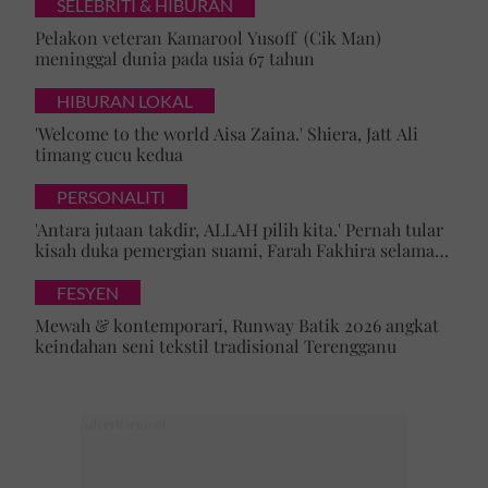
SELEBRITI & HIBURAN
Pelakon veteran Kamarool Yusoff (Cik Man)
meninggal dunia pada usia 67 tahun
HIBURAN LOKAL
'Welcome to the world Aisa Zaina.' Shiera, Jatt Ali
timang cucu kedua
PERSONALITI
'Antara jutaan takdir, ALLAH pilih kita.' Pernah tular
kisah duka pemergian suami, Farah Fakhira selamat
bernikah
FESYEN
Mewah & kontemporari, Runway Batik 2026 angkat
keindahan seni tekstil tradisional Terengganu