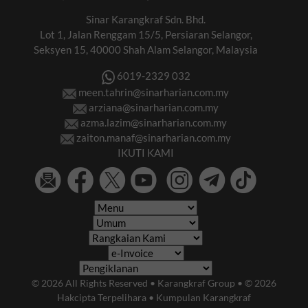
Sinar Karangkraf Sdn. Bhd.
Lot 1, Jalan Renggam 15/5, Persiaran Selangor,
Seksyen 15, 40000 Shah Alam Selangor, Malaysia
6019-2329 032
meen.tahrin@sinarharian.com.my
arziana@sinarharian.com.my
azma.lazim@sinarharian.com.my
zaiton.manaf@sinarharian.com.my
IKUTI KAMI
© 2026 All Rights Reserved • Karangkraf Group • © 2026
Hakcipta Terpelihara • Kumpulan Karangkraf