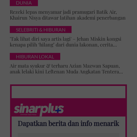
DUNIA
Rezeki lepas menyamar jadi pramugari Batik Air,
Khairun Nisya ditawar latihan akademi penerbangan
SELEBRITI & HIBURAN
'Tak lihat diri saya artis lagi' – Jehan Miskin kongsi
kenapa pilih ‘hilang’ dari dunia lakonan, cerita
cabaran besarkan anak campuran
HIBURAN LOKAL
Air mata syukur & terharu Azian Mazwan Sapuan,
anak lelaki kini Leftenan Muda Angkatan Tentera
Malaysia: 'Mama sentiasa doakan…'
Dapatkan berita dan info menarik