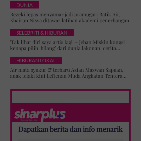
DUNIA
Rezeki lepas menyamar jadi pramugari Batik Air,
Khairun Nisya ditawar latihan akademi penerbangan
SELEBRITI & HIBURAN
'Tak lihat diri saya artis lagi' – Jehan Miskin kongsi
kenapa pilih ‘hilang’ dari dunia lakonan, cerita
cabaran besarkan anak campuran
HIBURAN LOKAL
Air mata syukur & terharu Azian Mazwan Sapuan,
anak lelaki kini Leftenan Muda Angkatan Tentera
Malaysia: 'Mama sentiasa doakan…'
Dapatkan berita dan info menarik