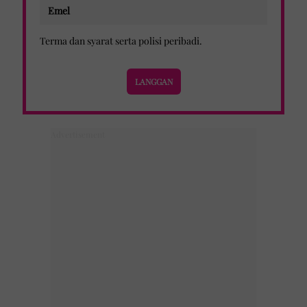
Terma dan syarat
serta
polisi peribadi
.