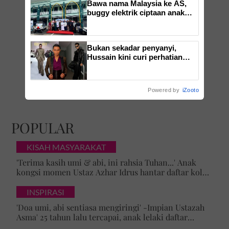
Bawa nama Malaysia ke AS,
buggy elektrik ciptaan anak
tempatan kini mudahkan
pergerakan jemaah majlis ilmu
Bukan sekadar penyanyi,
Hussain kini curi perhatian
dengan pesona model di KLFW
- ''Manly' dan maskulin betul
dia berjalan'
Powered by
iZooto
POPULAR
KISAH MASYARAKAT
'Terima kasih umi & abi, ini rahsia Tuhan...' Anak
kongsi momen Ustaz Azhar Idrus hantar daftar kolej,
luahan hati undang sebak!
INSPIRASI
'Doa umi, abi sentiasa mengiringi' -Impian Ustazah
Asma' 25 tahun lalu tercapai, anak lelaki daftar
masuk Universiti Malaya