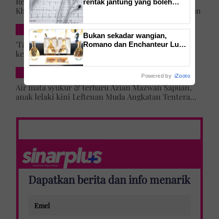
Rezeki lepas menyamar jadi pramugari Batik Air,
rentak jantung yang boleh
Khairun Nisya ditawar latihan akademi penerbangan
menyerang tanpa disedari
SELEBRITI & HIBURAN
Bukan sekadar wangian,
'Tak lihat diri saya artis lagi' – Jehan Miskin kongsi
Romano dan Enchanteur Luxe
kenapa pilih ‘hilang’ dari dunia lakonan, cerita
perkenal Elixir de Parfum
untuk serlahkan keyakinan diri
cabaran besarkan anak campuran
HIBURAN LOKAL
Powered by
iZooto
Air mata syukur & terharu Azian Mazwan Sapuan,
anak lelaki kini Leftenan Muda Angkatan Tentera
Malaysia: 'Mama sentiasa doakan…'
Dapatkan berita dan info menarik