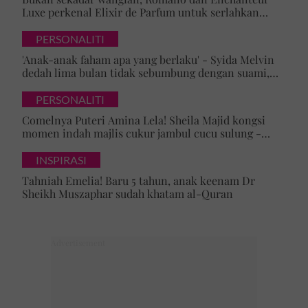
Luxe perkenal Elixir de Parfum untuk serlahkan
keyakinan diri
PERSONALITI
'Anak-anak faham apa yang berlaku' - Syida Melvin
dedah lima bulan tidak sebumbung dengan suami,
pilih pulang ke kampung
PERSONALITI
Comelnya Puteri Amina Lela! Sheila Majid kongsi
momen indah majlis cukur jambul cucu sulung -
'Syukur alhamdulillah'
INSPIRASI
Tahniah Emelia! Baru 5 tahun, anak keenam Dr
Sheikh Muszaphar sudah khatam al-Quran