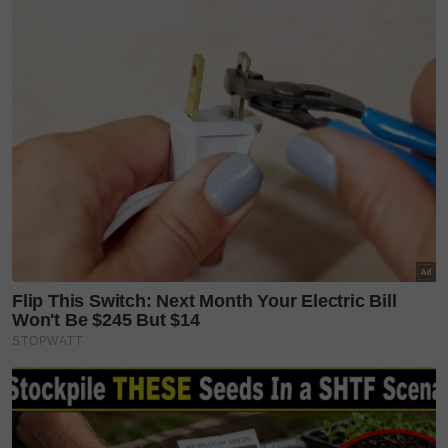
Mahir IT, Pembaca Al-Quran
Terbaik World Muslimah
2013,...
Bukan kebetulan! Dulu
dimandikan Messi masa
umur 5 bulan,...
Foto: Instagram
@lamineyamal
‘Saya tak dapat sikat
rambutnya lagi’ – Tular
kongsi...
Suami taasub tutorial
bersalin YouTube, ibu maut
tumpah...