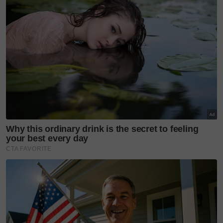
mengambil keputusan untuk bertemu.
Apabila Luwizo tiba ke rumah Natalie, wanita lantas
memperkenalkan adik-beradiknya kepada lelaki itu.
Baca juga:
Sakit Kejang Perut Disangka Penyakit
Bahaya, Rupa-Rupanya Wanita Ini Hamil Tanpa
Sedar Saat Bersalin
TERLALU SEIRAS
Menurut Luwizo, dia terkejut apabila Natalie
memperkenalkan adik-beradiknya kepadanya, dan
dia hampir pengsan kerana mereka kelihatan sangat
seiras.
Geo TV
melaporkan pasangan kembar tiga itu
memutuskan untuk berkahwin dengan lelaki yang