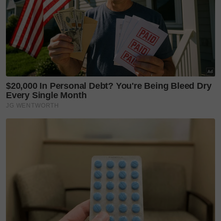
sama kerana setiap daripada mereka adalah ‘teman
wanitanya.’
"Setiap kali janji temu kami menyamar menjadi
Natalie kerana dia tidak dapat membezakan.
“Jadi, kami bertiga akhirnya jatuh cinta dengan
Luwizo. Pada mulanya, ia adalah teka-teki, tetapi
tiada apa yang dapat menghalang kami kerana dia
sudah jatuh cinta dengan kami," kata salah seorang
kembar.
Malah Natasha, Natalie dan Nadege
berkata mereka sudah biasa berkongsi
segala-galanya sejak kanak-kanak.