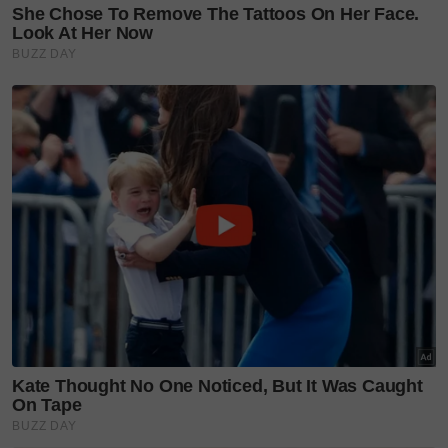
dunia
lifestylesinarplus
pelik tapi benar
kembar
bermadu
3 isteri kembar
kembar tiga berkongsi suami
Teruskan membaca