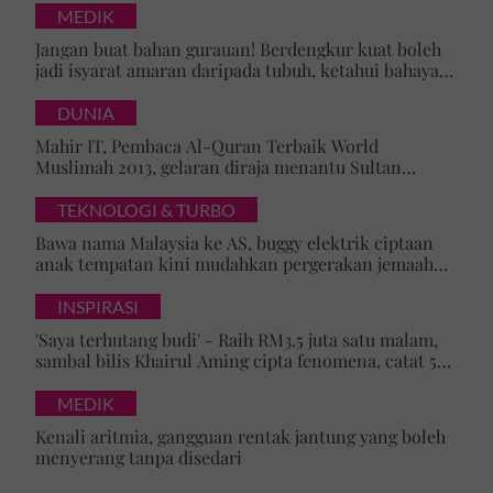
MEDIK
Jangan buat bahan gurauan! Berdengkur kuat boleh
jadi isyarat amaran daripada tubuh, ketahui bahaya
tersembunyi OSA
DUNIA
Mahir IT, Pembaca Al-Quran Terbaik World
Muslimah 2013, gelaran diraja menantu Sultan
Brunei, Pengiran Raabi’atul Adawiyyah ditarik serta-
merta
TEKNOLOGI & TURBO
Bawa nama Malaysia ke AS, buggy elektrik ciptaan
anak tempatan kini mudahkan pergerakan jemaah
majlis ilmu
INSPIRASI
'Saya terhutang budi' - Raih RM3.5 juta satu malam,
sambal bilis Khairul Aming cipta fenomena, catat 5
rekod baharu!
MEDIK
Kenali aritmia, gangguan rentak jantung yang boleh
menyerang tanpa disedari