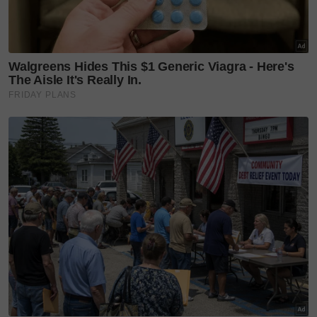
Justeru bermadu bukanlah sesuatu yang
sukar.
TIADA RESTU
Walaupun ia merupakan pengalaman yang indah
buat Luwizo, ibu bapanya difahamkan merestui dan
tidak menghadiri majlis perkahwinannya.
Menurut Luwizo, dia perlu kehilangan sesuatu untuk
mendapatkan yang lain dan gembira mengahwini
wanita kembar tiga itu tanpa mengambil pusing kata
orang.
Keunikan perkahwinan melibatkan pasangan