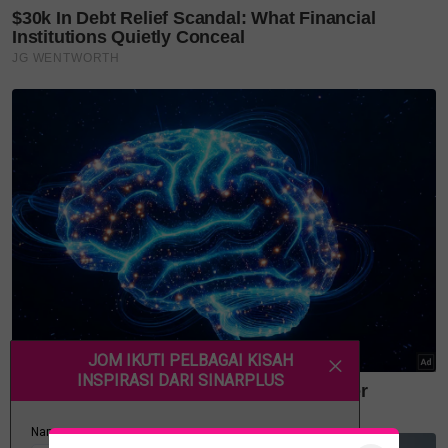
kembar sentiasa mendapat perhatian ramai.
Terdahulu, pasangan kembar Brittany dan Briana
Deane, dari Virginia, Amerika Syarikat bertemu
jodoh dengan pasangan kembar lelaki, iaitu Josh dan
Jeremy Salyers pada Ogos 2018.
Pasangan kembar seiras Brittany dan Briana Deane berkahwin
dengan lelaki kembar Josh dan Jeremy Salyers.
Perkahwinan unik itu kekal bahagia. Brittany dan
Josh dikurniakan anak lelaki pada awal Januari lalu.
Baca juga:
Pemuda Tak Sangka, Rezeki Nikah Dua
Janda Muda Serentak
Jangan lupa follow kami di
Instagram
dan
lawati portal
SinarPlus
Dapatkan info daripada SinarPlus! Join