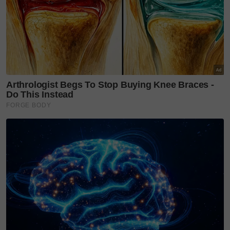
Layari portal
SinarPlus
untuk info terkini dan bermanfaat!
Jangan lupa follow kami di
Facebook
,
Instagram
,
Threads
,
Twitter
,
YouTube
&
TikTok
. Join grup
Telegram
kami
DI SINI
untuk info dan kisah penuh inspirasi
Jangan lupa dapatkan promosi istimewa
MAKANAN
KUCING TOMKRAF
yang kini sudah berada di 37
cawangan KK Super Mart terpilih di Shah Alam atau beli
secara online di platform
Shopee Karangkraf Mall
sekarang
lifestylesinarharian
dominasigayahidup
sinarplus
VIRAL