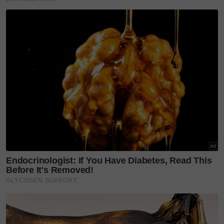
Teknik ini memerlukan telur dipecahkan terlebih
dahulu untuk melihat keadaan kuning dan putih
telur secara visual.
Telur segar akan mempunyai kuning telur yang
masih kukuh dan elok bentuk bulatnya manakala
keadaan kuning telur yang sudah lama pula agak
meleper dan agak cair (bentuk bulat tidak elok).
Namun demikian, kadangkala ada yang melekat
pada kulit telur.
Perlu diingatkan juga, perhatikan juga keadaan putih
telur. Jika warnanya keruh dan keadaannya agak
melekit serta tidak cair telur itu masih segar.
Jika sebaliknya iaitu warnanya agak jernih dan