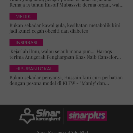
Remaja 15 tahun Eusoff Mubassyir derma organ, walk
of honour menyentuh hati
MEDIK
Bukan sekadar kawal gula, kesihatan metabolik kini
jadi kunci cegah obesiti dan diabetes
INSPIRASI
'Kejarlah ilmu, walau sejauh mana pun...' Haroqs
terima Anugerah Penghargaan Khas Naib Canselor
UPSI
HIBURAN LOKAL
Bukan sekadar penyanyi, Hussain kini curi perhatian
dengan pesona model di KLFW - ''Manly' dan
maskulin betul dia berjalan'
Sinar Karangkraf Sdn. Bhd.