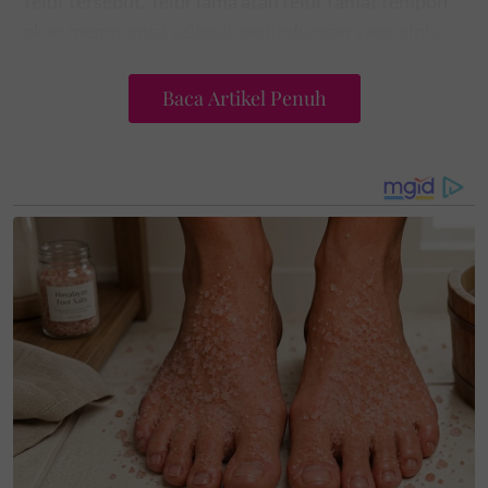
telur tersebut. Telur lama atau telur tamat tempoh
akan mempunyai selaput perlindungan yang nipis
serta liang-liang halus di permukaan kulit yang
semakin terbuka.
Baca Artikel Penuh
Keadaan tersebutlah sebenarnya yang akan
menyebabkan telur mudah dicemari oleh bakteria!