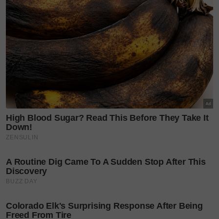
keadaannya cair makan ia sudah lama.
Artikel berkaitan:
Keracunan makanan: Doktor
kongsi 7 cara elak bakteria Salmonella pada kulit
telur
3. Rendam telur dalam air
Ini merupakan teknik yang paling popular iaitu
dengan merendam telur dalam semangkuk air sejuk
dan lihat sama ada telur tersebut tenggelam atau
terapung.
Perlu diketahui, telur segar akan tenggelam di dasar
air manakala telur lama akan terapung di
permukaan.
Kenapa ia berlaku?