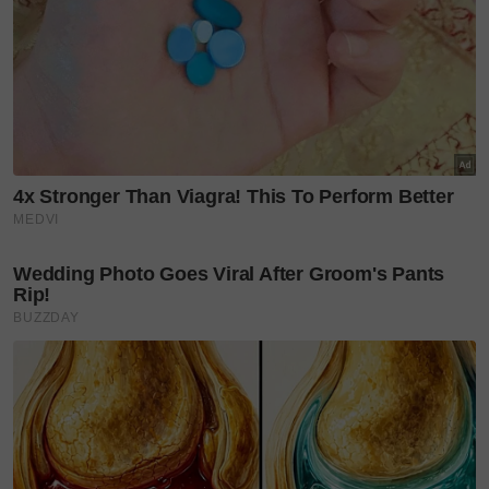
Seseorang dapat mengurangkan risiko
Salmonella
dengan menyimpan telur di dalam peti sejuk,
membuang telur yang sudah retak kulitnya dan
memasak telur dengan teliti sebelum memakannya.
Selagi ada keraguan, jangan guna dan makan telur
tersebut. Ingat, keselamatan makanan adalah
tanggungjawab kita bersama!
Sumber: Medicalnewstoday.com
Foto : Sumber internet dan Freepik