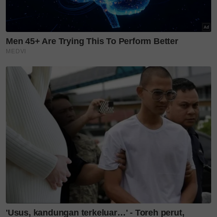
PudingBuih
akibattelur
tamattempoh
tandatelurelok
Teruskan membaca