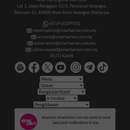
Lot 1, Jalan Renggam 15/5, Persiaran Selangor,
Seksyen 15, 40000 Shah Alam Selangor, Malaysia
6019-2329 032
meen.tahrin@sinarharian.com.my
arziana@sinarharian.com.my
azma.lazim@sinarharian.com.my
zaiton.manaf@sinarharian.com.my
IKUTI KAMI
© 2026 All Rights Reserved • Karangkraf Group • © 2026
Hakcipta Terpelihara • Kumpulan Karangkraf