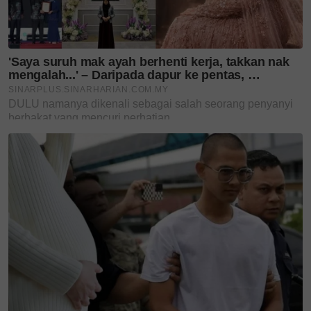
cawangan KK Super Mart terpilih di Shah Alam atau beli
secara online di platform
Shopee Karangkraf Mall
sekarang
penyakitjarangjumpa
lifestylesinarplus
kisahmasyarakatsinarplus
Teruskan membaca