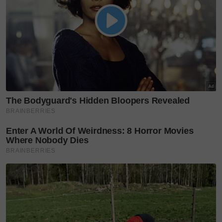
Masakan tidak, berapa sangatlah gaji suaminya yang
berkerja sebagai buruh binaan kampung.
"Pendapatan suami pun tak menentu. Saya pula
tidak bekerja kerana menguruskan anak-anak dan
hanya bergantung kepada suami semata-mata.
"Kadang-kadang, kalau ada temu janji rawatan di
HKL, kami terpaksa berulang alik. Pada saat betul-
betul tersepit nak menanggung semuanya,
adakalanya tiba-tiba ALLAH datangkan insan
berhati mulia membantu meringankan beban kami,”
tuturnya penuh kesyukuran.
Kepada pembaca
SinarPlus
yang ingin membantu
adik Aqil dan keluarga yang sedang diuji dengan
dugaan hebat itu, boleh berbuat demikian dengan
menyalurkan dana sumbangan terus ke akaun Bank