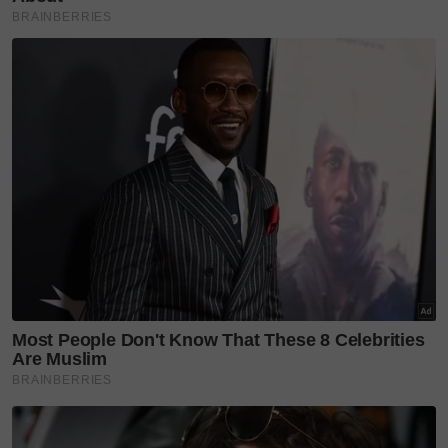
OKU penglihatan besarkan 3 anak
Kepada penulis, suri rumah itu terus berkongsi rasa
pilunya yang sukar untuk dibendung lagi.
Jika dibiarkan, keadaan Aqil
dikhuatiri akan menjadi lebih
teruk. Sebelum ini pun, Aqil
sudah menjalani pembedahan
menebuk leher untuk saluran
pernafasan dan perut (saluran
makanan) pada 19 September
dua tahun lalu.