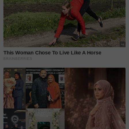
Rakyat 220301411912 (Nordin Jasni).
Layari portal
SinarPlus
untuk info terkini dan
bermanfaat
Jangan lupa follow kami
di
Twitter
,
Instagram
,
YouTube
&
Tiktok SinarPlus
.
Join grup Telegram kami
DI SINI
untuk cerita-cerita
yang ohsem dan menghiburkan
- ARZIANA MOHMAD AZAMAN
Layari portal
SinarPlus
untuk info terkini dan bermanfaat!
Jangan lupa follow kami di
Facebook
,
Instagram
,
Threads
,
Twitter
,
YouTube
&
TikTok
. Join grup
Telegram
kami
DI SINI
untuk info dan kisah penuh inspirasi
Jangan lupa dapatkan promosi istimewa
MAKANAN
KUCING TOMKRAF
yang kini sudah berada di 37