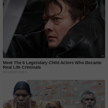
Ujar dengan nada penuh sebak, mereka sekeluarga
tidak menduga anak bongsu daripada tiga beradik
itu diuji musibah cukup besar, sedangkan sepanjang
kehamilan, tiada sebarang masalah timbul dan tiada
alahan yang teruk terjadi.
"Berbanding dua anak yang lain, mengandungkan
Aqil cukup mudah. Walaupun dilahirkan secara
pembedahan dan beratnya cuma 2.2 kilogram,
namun semuanya dipermudahkan.
"Semasa lahir, Aqil cukup sifat dan normal. Namun,
ketika usianya tiga bulan, saya dan suami mulai
perasan jari tangannya tidak mampu menggenggam
apa-apa dan semakin membengkok dari hari ke hari,”