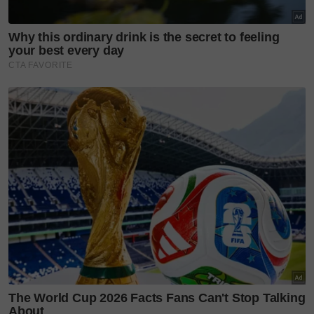
"Jika dibiarkan, keadaan Aqil dikhuatiri akan
menjadi lebih teruk. Sebelum ini pun, Aqil sudah
menjalani pembedahan menebuk leher untuk
saluran pernafasan dan perut (saluran makanan)
pada 19 September tiga tahun lalu.
"Jika diikutkan, sudah dua kali Aqil berdepan
prosedur pembedahan. Pada masa sama, kedua-dua
tangannya masih tidak boleh diluruskan, manakala
jari tangan dan kaki bengkok," cerita ibu berusia 41
tahun itu.
BACA JUGA
Suami meninggal ketika hamil, ibu
tunggal jadi ketua keluarga sara 6 anak
BACA JUGA
[VIDEO] Jual tisu RM20 satu malam,
digelar pengemis, wanita kongsi pengorbanan ibu