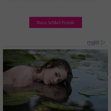
si kecil itu makan dan minum, apatah lagi mahu
'berborak' bersama mak ayah tercinta.
Baca Artikel Penuh
Ros Asroini memberitahu, kondisi anak syurga
beliau itu menyebabkan satu pembedahan terpaksa
dilakukan di Hospital Kuala Lumpur (HKL) pada
April lalu bagi 'membuang' gusi yang membengkak.