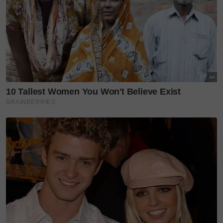
katanya yang menetap di P59, Felda Ulu Jempol,
Jengka, Pahang.
Tidak mahu terus diselubungi tanda tanya, Ros
Asroini merujuk seorang pakar di Hospital Sultan
Haji Ahmad Shah di Temerloh, Pahang.
Namun, beliau menerima perkhabaran yang
memeranjatkan apabila doktor mengesahkan si kecil
itu menghidapi penyakit genetik jarang jumpa yang
menyebabkan tisu kulitnya tidak sempurna,
benjolan pada kepala, telinga dan dada selain
muncul ketumbuhan.
"Saya dan suami memang terkejut dan terpinga-
pinga sebab tidak tahu apa sebenarnya penyakit
yang dialami Aqil. Selepas doktor jelaskan, saya