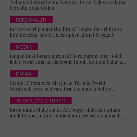
'Selamat datang Imane Laudya.' Intan Najuwa selamat
bersalin anak kedua
PERSONALITI
Berseri-seri pengantin diraja! Tengku Puteri Ilyana
kini bergelar isteri Christopher Lionel Froggatt
MEDIK
Jangan buat bahan gurauan! Berdengkur kuat boleh
jadi isyarat amaran daripada tubuh, ketahui bahaya
tersembunyi OSA
DUNIA
Mahir IT, Pembaca Al-Quran Terbaik World
Muslimah 2013, gelaran diraja menantu Sultan
Brunei, Pengiran Raabi’atul Adawiyyah ditarik serta-
merta
TEKNOLOGI & TURBO
Bawa nama Malaysia ke AS, buggy elektrik ciptaan
anak tempatan kini mudahkan pergerakan jemaah
majlis ilmu