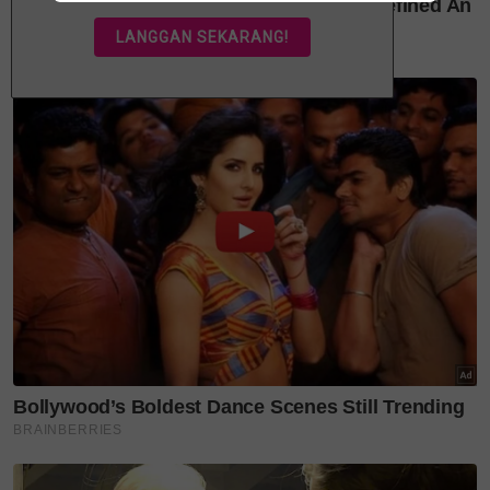
Hanya makan biskut, roti dan mi sahaja kerana
kurang gemar makan nasi,” katanya sambil
memberitahu anaknya juga masih bergantung
kepada mesin penyedut kahak.
Layari portal
SinarPlus
untuk info terkini dan
bermanfaat
Jangan lupa follow kami
di
Twitter
,
Instagram
,
YouTube
&
Tiktok SinarPlus
.
Join grup Telegram kami
DI SINI
untuk cerita-cerita
yang ohsem dan menghiburkan
Mohon sumbangan
Meskipun tidak mampu berjalan waima berlari
seperti kanak-kanak lain, namun Ros Asroini
sentiasa mendoakan keajaiban buat anaknya.