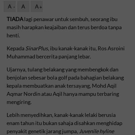
A
A
A
TIADA
lagi penawar untuk sembuh, seorang ibu
masih harapkan keajaiban dan terus berdoa tanpa
henti.
Kepada
SinarPlus
, ibu kanak-kanak itu, Ros Asroini
Muhammad bercerita panjang lebar.
Ujarnya, tulang belakang yang membengkok dan
benjolan sebesar bola golf pada bahagian belakang
kepala membuatkan anak tersayang, Mohd Aqil
Aqmar Nordin atau Aqil hanya mampu terbaring
mengiring.
Lebih menyedihkan, kanak-kanak lelaki berusia
enam tahun itu bukan sahaja disahkan menghidap
penyakit genetik jarang jumpa,
Juvenile hyline