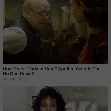
"Doktor pun kata, penyakit Aqil ini sudah tiada
penawarnya dan akan cacat seumur hidup. Namun,
siapalah kita mahu menidakkan ketentuan ILAHI?
Cuma saya mengharapkan Aqil diberikan
kesembuhan dan sakitnya tidak bertambah kritikal.
"Bukan apa, ketumbuhan pada gusi dan mulutnya
tetap akan muncul walaupun sudah dibuang. Begitu
juga benjolan yang semakin hari semakin membesar.
"Namun, saya tidak pernah berhenti berharap satu
hari nanti Aqil tidak perlu menanggung sakit lagi,"
katanya yang sudah menitiskan air mata.
Menyentuh tentang kos rawatan yang berterusan,
wanita tabah itu memang rungsing.