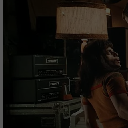
Namira Lee
Sementara tu, Namira pula terdorong aktif dalam a
Komitmennya terhadap tujuan ini bermula apabila
Asia Tenggara yang mana, beliau menghabiskan mas
Amerika Syarikat (AS).
“Namira menerima geran selama dua tahun bertur