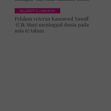
pasangan, kahwin sampai akhir
hayat'
SELEBRITI & HIBURAN
Pelakon veteran Kamarool Yusoff
(Cik Man) meninggal dunia pada
usia 67 tahun