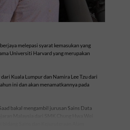
 berjaya melepasi syarat kemasukan yang
ernama Universiti Harvard yang merupakan
w dari Kuala Lumpur dan Namira Lee Tzu dari
 tahun ini dan akan menamatkannya pada
Saad bakal mengambil jurusan Sains Data
elajaran Malaysia dari SMK Chung Hwa Wei
i bidang Sains dan Kejuruteraan Alam