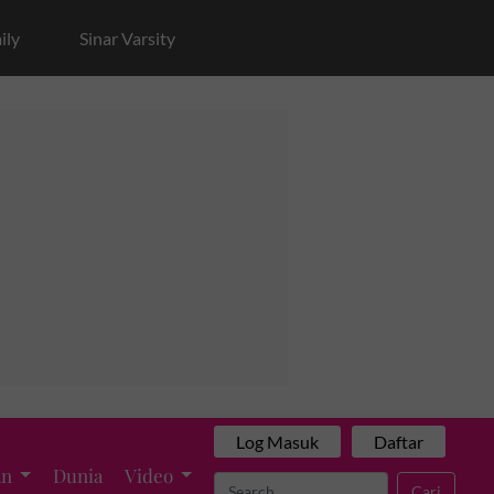
ily
Sinar Varsity
Log Masuk
Daftar
an
Dunia
Video
Cari