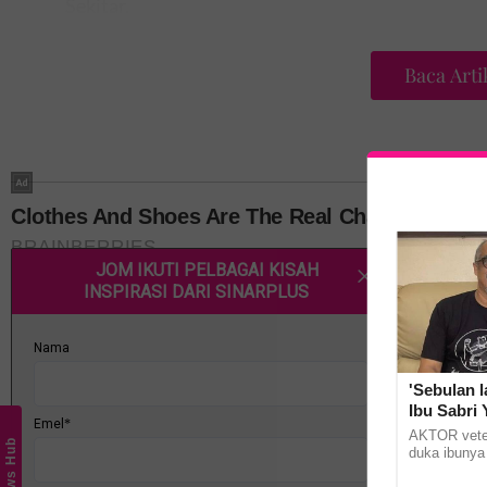
Sekitar.
Difahamkan kedua-dua mereka adalah pemegang b
Baca Arti
Permodalan Nasional Berhad (PNB).
'Sebulan l
Ibu Sabri
AKTOR veter
News Hub
duka ibunya
hantaran di