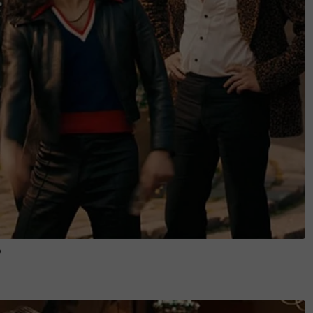
in itu, Athena juga seorang pemain catur
jang persekolahan.
a kepada anak muda di Melaka dan menjadi