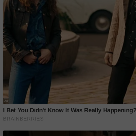
melatih 13,000 lagi pelajar di seluruh negara. Sela
yang berdaya saing di peringkat kebangsaan sepan
Malah, Athena juga mengajar catur secara percum
sukarelawan.