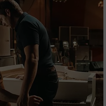
 Tzu
ktiviti pemuliharaan alam sekitar.
 dipilih untuk Program Kepimpinan Belia
a tiga minggu di Illinois dan Washington,
ut-turut yang digunakannya untuk