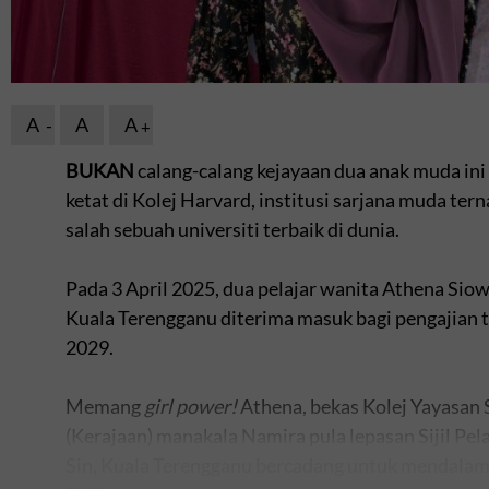
A
A
A
BUKAN
calang-calang kejayaan dua anak muda ini
ketat di Kolej Harvard, institusi sarjana muda t
salah sebuah universiti terbaik di dunia.
Pada 3 April 2025, dua pelajar wanita Athena Sio
Kuala Terengganu diterima masuk bagi pengajian
2029.
Memang
girl power!
Athena, bekas Kolej Yayasan 
(Kerajaan) manakala Namira pula lepasan Sijil P
Sin, Kuala Terengganu bercadang untuk mendalam