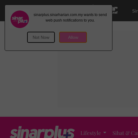
Si
Lifestyle
Sihat & Ca