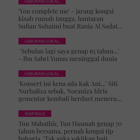
HIBURAN LOKAL
'You complete me' - jarang kongsi
kisah rumah tangga, hantaran
Sufian Suhaimi buat Rania Al Sadat
curi perhatian
HIBURAN LOKAL
'Sebulan lagi saya genap 65 tahun...'
- Ibu Sabri Yunus meninggal dunia
HIBURAN LOKAL
'Konsert ini kena ada Kak Ani...' Siti
Nurhaliza sebak, Noraniza Idris
gementar kembali berduet menerusi
'Hati Kama' selepas 25 tahun
INSPIRASI
Tun Mahathir, Tun Hasmah genap 70
tahun bersama, pernah kongsi tip
bahagia. 'Tak suka sakitkan hati