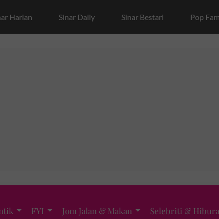
nar Harian
Sinar Daily
Sinar Bestari
Pop Fam
ntik
FYI
Jom Jalan & Makan
Selebriti & Hibur