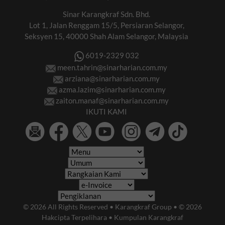
Sinar Karangkraf Sdn. Bhd.
Lot 1, Jalan Renggam 15/5, Persiaran Selangor,
Seksyen 15, 40000 Shah Alam Selangor, Malaysia
6019-2329 032
meen.tahrin@sinarharian.com.my
arziana@sinarharian.com.my
azma.lazim@sinarharian.com.my
zaiton.manaf@sinarharian.com.my
IKUTI KAMI
© 2026 All Rights Reserved • Karangkraf Group • © 2026
Hakcipta Terpelihara • Kumpulan Karangkraf