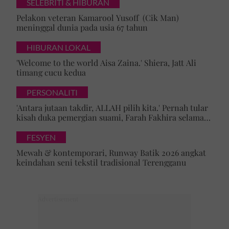
SELEBRITI & HIBURAN
Pelakon veteran Kamarool Yusoff (Cik Man)
meninggal dunia pada usia 67 tahun
HIBURAN LOKAL
'Welcome to the world Aisa Zaina.' Shiera, Jatt Ali
timang cucu kedua
PERSONALITI
'Antara jutaan takdir, ALLAH pilih kita.' Pernah tular
kisah duka pemergian suami, Farah Fakhira selamat
bernikah
FESYEN
Mewah & kontemporari, Runway Batik 2026 angkat
keindahan seni tekstil tradisional Terengganu