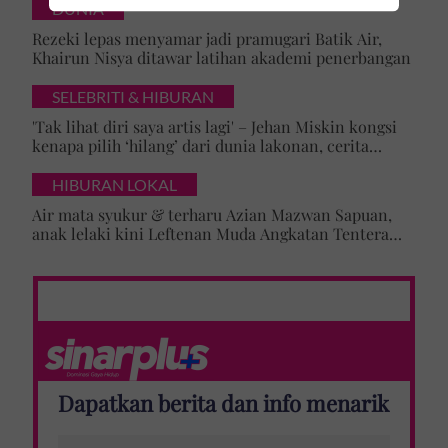
DUNIA
Rezeki lepas menyamar jadi pramugari Batik Air,
Khairun Nisya ditawar latihan akademi penerbangan
SELEBRITI & HIBURAN
'Tak lihat diri saya artis lagi' – Jehan Miskin kongsi
kenapa pilih ‘hilang’ dari dunia lakonan, cerita
cabaran besarkan anak campuran
HIBURAN LOKAL
Air mata syukur & terharu Azian Mazwan Sapuan,
anak lelaki kini Leftenan Muda Angkatan Tentera
Malaysia: 'Mama sentiasa doakan…'
Dapatkan berita dan info menarik