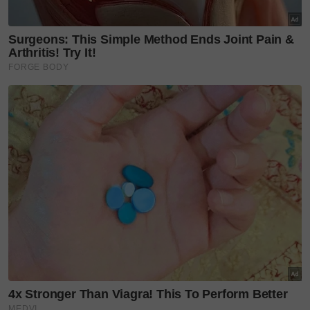
"Dia memandu kereta berasingan dan ada rakan
memaklumkan, keretanya diparkir agak jauh.
Rakannya juga tidak pasti kereta apa yang dipandu,"
kongsi Anis.
Menurutnya lagi,
menerusi grup WhatsApp