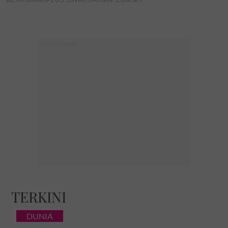
Teruskan membaca
Dari gelanggang ke SUKMA
2026, ABARO Langkah Juara
sokong...
'Anak yang baik, pelajar
TERKINI
pintar & hafal 18 juzuk...'
Remaja...
DUNIA