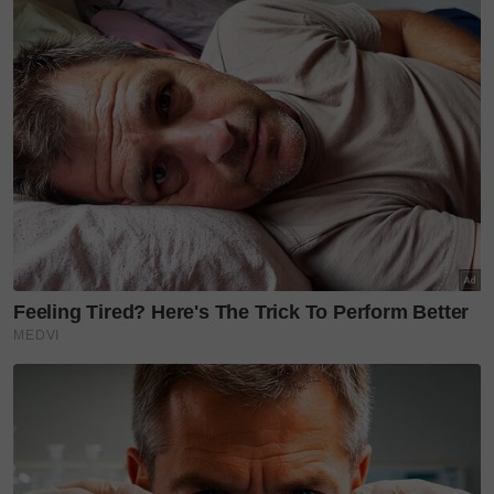
Kedondong tetapi pemuda itu gagal ditemui.
Anis dalam masa yang sama mendedahkan adiknya
pernah memberitahu terbabit kemalangan kecil iaitu
terlanggar belakang kereta seorang pegawai tentera
di Subang. Namun pemuda itu tidak membuat
laporan kes berkenaan.
Difahamkan, Muhammd Ammar telah dihubungi
pegawai terbabit berrdasarkan nombor plat
keretanya.
"Kami tidak pasti adakah adik menyembunyikan diri
kerana bimbang dengan kes itu atau sebaliknya. Apa
pun kami bimbang kerana kehilangannya sangat
mengejutkan kami hingga kini.
"Mama sentiasa menangis rindukannya dan