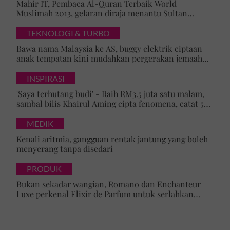
Mahir IT, Pembaca Al-Quran Terbaik World
Muslimah 2013, gelaran diraja menantu Sultan
'Mesti adik tercari-cari ahli
Brunei, Pengiran Raabi’atul Adawiyyah ditarik serta-
keluarga...' – Dikenali suka...
merta
TEKNOLOGI & TURBO
Bawa nama Malaysia ke AS, buggy elektrik ciptaan
anak tempatan kini mudahkan pergerakan jemaah
majlis ilmu
'Nabil anak yang baik...'
INSPIRASI
Sempat salam masa solat
'Saya terhutang budi' - Raih RM3.5 juta satu malam,
Jumaat,...
sambal bilis Khairul Aming cipta fenomena, catat 5
rekod baharu!
Jenazah Allahyarham
MEDIK
dikebumikan di Tanah
Kenali aritmia, gangguan rentak jantung yang boleh
Perkuburan Islam
menyerang tanpa disedari
Raudhatul Jannah Taman
Pertama, Sabak Bernam
PRODUK
Bukan sekadar wangian, Romano dan Enchanteur
Luxe perkenal Elixir de Parfum untuk serlahkan
keyakinan diri