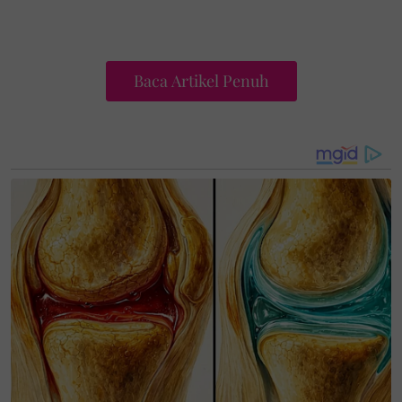
Baca Artikel Penuh
"Pada 23 Ogos Sabtu dia telah pergi joging dan
bertemu rakan di UiTM Shah Alam dan kemudian
pergi mandi-manda di Sungai Kedondong, Batang
Kali,
"Menurut rakan-rakan, dia datang lambat dan tidak