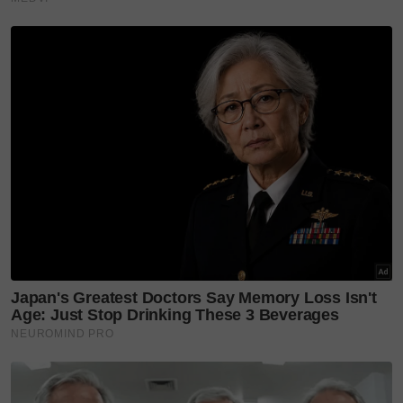
keluarga, Muhammad
Ammar menunjukkan status
'last seen' pada jam 5.16 petang
hari yang sama dan memandu
kereta dengan nombor
pendaftaran JDS 6702.
Artikel Berkaitan:
Tragis! Hilang di Johor,
mayat kanak-kanak ditemui
dalam belukar di Negeri
Sembilan – Ini kronologi
menyayat hati
Rakan-rakan cuba jejaki…'