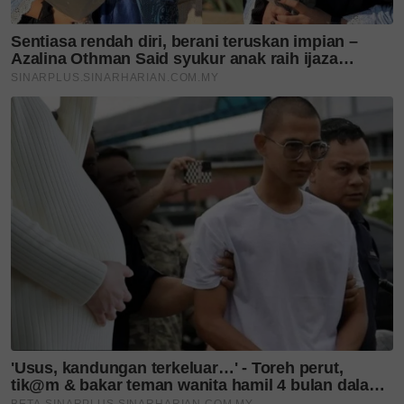
Layari portal
SinarPlus
untuk info terkini dan bermanfaat!
Jangan lupa follow kami di
Facebook
,
Instagram
,
Threads
,
Twitter
,
YouTube
&
TikTok
. Join grup
Telegram
kami
DI SINI
untuk info dan kisah penuh inspirasi
Jangan lupa dapatkan promosi istimewa
MAKANAN
KUCING TOMKRAF
yang kini sudah berada di 37
cawangan KK Super Mart terpilih di Shah Alam atau beli
secara online di platform
Shopee Karangkraf Mall
sekarang
Anggota TUDM
Laskar Udara Kanan Muhammad Ammar Mohd Ariffin
Ummi Rafidah Abdul Samad