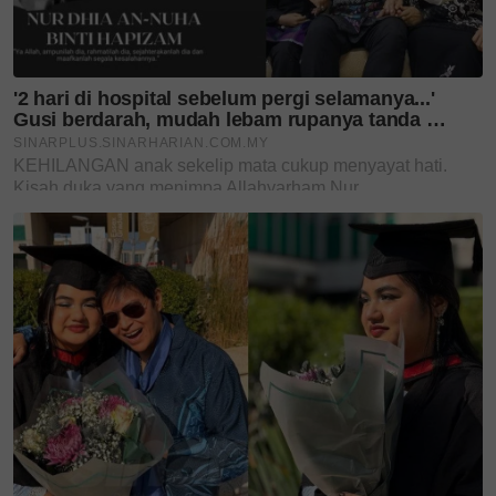
Berikut adalah ciri-ciri fizikal Muhammad Ammar
iaitu berkulit cerah, berambut pendek dan lurus dan
ketinggian 175 sentimeter.
Sementara itu, Ketua Polis Daerah Serdang, Asisten
Komisioner Muhamad Farid Ahmad berkata, Polis
Daerah Serdang sedang menjalankan siasatan
kehilangan Muhammad Ammar
Orang ramai yang mempunyai sebarang maklumat
berhubung lelai itu boleh tampil ke mana-mana balai
polis berdekatan atau terus menghubungi pegawai
penyiasat, Inspektor Mohd Sukri Che Mat di talian
03-80762222/03-80713136.
Sumber:
Sinar Harian
,
2
,
Berita Harian
,
TikTok