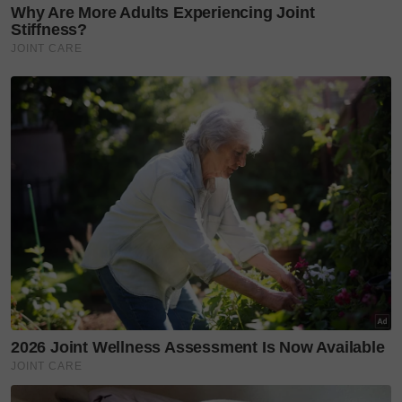
dilaporkan oleh pihak keluarga di Balai Polis Hulu
Yam pada jam 10 malam, 25 Ogos, sementara pihak
tentera turut membuat laporan sama di Balai Polis
Kinrara, petang itu.
Susulan laporan itu, operasi mengesan Muhammd
Ammar dibuat di kawasan pusat rekreasi Sungai