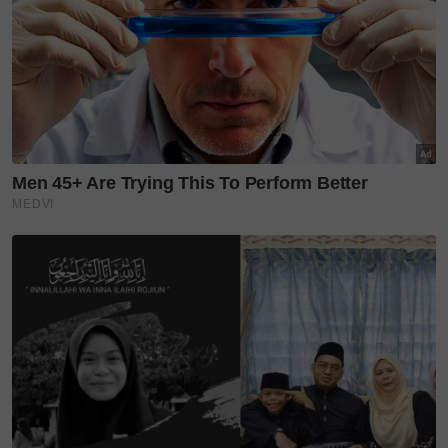
mengadakan solat hajat untuknya. Mama sangat
berharap adik menghubungi keluarga dan kita
bersama-sama menyelesaikan sebarang masalah
jika ada," katanya.
Anis Aqilah berkata, keluarganya buntu untuk
mengesan Muhammad Ammar, malah usaha pihak
tentera mencarinya setakat ini juga gagal.
"Kami meminta kerjasama orang ramai yang
mengetahui keberadaan adik saya supaya tampil
memberikan maklumat kepada polis," katanya.
Difahamkan usaha mencari Muhammad Ammar
menemui jalan buntu dan kali terakhir membaca
WhatsApp pada telefon bimbitnya ialah pada 24
Ogos lalu.