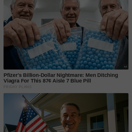
Gagal kawal emosi, lelaki
hilang di hutan lepas terima
berita anak meninggal,
berikut kronologinya
Kronologi suami isteri & 4
anak hilang lepas bermalam
rumah adik, kereta ditemui
dalam sungai. 'Anak sulung
tak ikut, tinggal dengan
nenek'
Hilang lebih 31 jam cari
lembu, remaja ditemui
selepas laungan azan. '2
kolam terbiar di situ