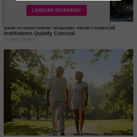
"Kami semua risaukan kau. Apa-apa masalah kita
bincang sama-sama dan cari solusi.
"Mama, papa, Abang Long, Auni dan Aqeel ke Kuala
Lumpur dari Melaka untuk mencari kau. Kakak
dengan Abang Asraf pun ambil cuti sebab sama-
sama risaukan kau.
"Sesiapa yang ada maklumat sila DM saya. Terima
kasih," kongsinya.
Difahamkan, pihak keluarga hanya maklum tentang
kehilangan selepas dihubungi pihak pengurusan
Kem Kinrara melaporkan Muhammad Ammar tidak
hadir kursus.
Portal berita tempatan melaporkan Anis
mendedahkan kehilangan Muhammad Ammar