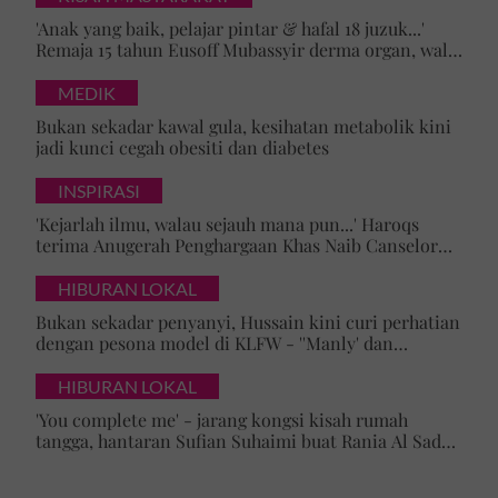
'Anak yang baik, pelajar pintar & hafal 18 juzuk...'
Remaja 15 tahun Eusoff Mubassyir derma organ, walk
of honour menyentuh hati
MEDIK
Bukan sekadar kawal gula, kesihatan metabolik kini
jadi kunci cegah obesiti dan diabetes
INSPIRASI
'Kejarlah ilmu, walau sejauh mana pun...' Haroqs
terima Anugerah Penghargaan Khas Naib Canselor
UPSI
HIBURAN LOKAL
Bukan sekadar penyanyi, Hussain kini curi perhatian
dengan pesona model di KLFW - ''Manly' dan
maskulin betul dia berjalan'
HIBURAN LOKAL
'You complete me' - jarang kongsi kisah rumah
tangga, hantaran Sufian Suhaimi buat Rania Al Sadat
curi perhatian