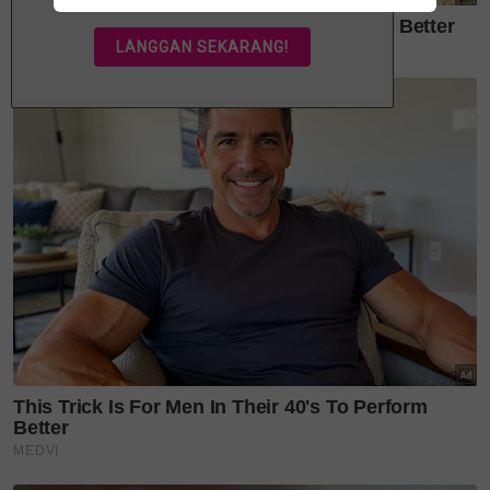
Bukan sekadar penyanyi,
Hussain kini curi perhatian
dengan...
'You complete me' - jarang
kongsi kisah rumah
tangga,...
'Sebulan lagi saya genap 65
tahun...' - Ibu Sabri Yunus...
'Konsert ini kena ada Kak
Ani...' Siti Nurhaliza sebak,...