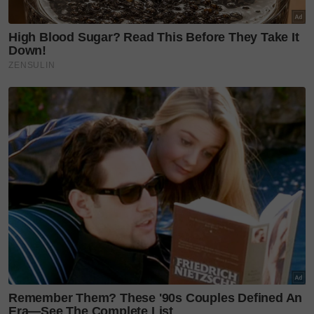
“Selagi tidak sihat, tidak mahu
berlarutan seperti bangun pagi
tiba-tiba sakit terpaksa bercuti
sehingga ganggu kawan-
kawan,” jelas Angah.