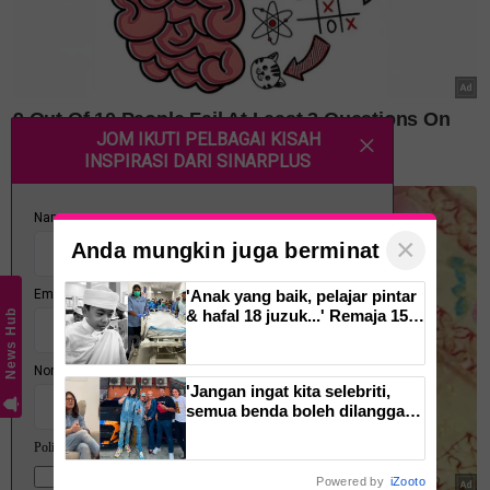
cawangan KK Super Mart terpilih di Shah Alam atau beli
secara online di platform
Shopee Karangkraf Mall
sekarang
Angah lawaking
angah sinar FM
angah resign sinar FM
×
Anda mungkin juga berminat
'Anak yang baik, pelajar pintar
& hafal 18 juzuk...' Remaja 15
News Hub
tahun Eusoff Mubassyir derma
organ, walk of honour
menyentuh hati
'Jangan ingat kita selebriti,
semua benda boleh dilanggar'
Teruskan membaca
- Dazrin Kamarudin utamakan
disiplin, populariti bukan tiket
abaikan undang-undang
Powered by
iZooto