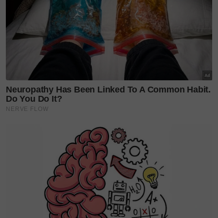
Jep dan Dina Nadzir turut menitiskan air mata pada
hari terakhir perkhidmatan Angah.
Sebelum ini, bintang yang dicungkil menerusi pentas
Raja Lawak itu pernah mendedahkan berdepan
masalah diabetes dan tekanan darah tinggi.
Walau apa pun keputusan Angah sama-sama kita
sokong dan doakan kesihatannya semakin baik.
Sumber:
SinarFM
Layari portal
SinarPlus
untuk info terkini dan bermanfaat!
Jangan lupa follow kami di
Facebook
,
Instagram
,
Threads
,
Twitter
,
YouTube
&
TikTok
. Join grup
Telegram
kami
DI SINI
untuk info dan kisah penuh inspirasi
Jangan lupa dapatkan promosi istimewa
MAKANAN
KUCING TOMKRAF
yang kini sudah berada di 37