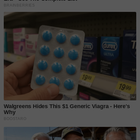
Tidak menjelaskan secara terperinci penyakit
dialami, pelawak berusia 46 tahun itu menegaskan
ia menjadi sebab terbesar beliau menamatkan karier
di konti.
Pun begitu, pelakon
Adnan Sempit
dan
Ngangkung
itu berkata beliau masih memerlukan pekerjaan
namun enggan komitmennya terganggu disebabkan
masalah yang dihadapi.