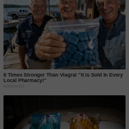
"Ini tentang kesihatan. Saya tak mahu asyik bercuti
dan ganggu kawan-kawan lain.
"Saya tak datang sebelum ini bukan sengaja. Saya
tak mahu bangun pagi tiba-tiba sakit dan tak boleh
bekerja.
"Saya masih perlukan kerja,” ujarnya dalam sebak.
Rakan penyampai lain seperti Roy Azman, Rahim,