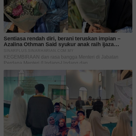
Teruskan membaca
'Saya tidak pernah give up' -
Betty Banafe menang kes...
'Ibu awak sangat hebat.' -
Ayash Affan genap 5 tahun,...
Bukan sekadar penyanyi,
Hussain kini curi perhatian
dengan...
'You complete me' - jarang