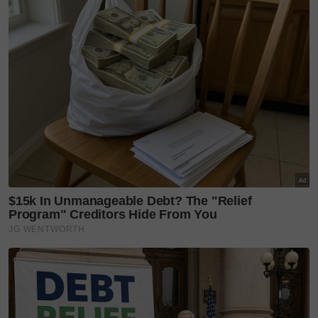
Hari lahir kali ini bukan sekadar perayaan, tapi
sebuah peringatan bahawa kasih sayang itu ada
dalam pelbagai bentuk. Dan Bella bersyukur kerana
memilikinya dalam hidupnya.
Layari portal
SinarPlus
untuk info terkini dan bermanfaat!
Jangan lupa follow kami di
Facebook
,
Instagram
,
Threads
,
Twitter
,
YouTube
&
TikTok
. Join grup
Telegram
kami
DI SINI
untuk info dan kisah penuh inspirasi
Jangan lupa dapatkan promosi istimewa
MAKANAN