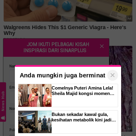
Terima kasih atas semua doa dan ucapan dari semua,
termasuk para peminat dan pengikut. Setiap kata-
kata dan doa itu amat bermakna. Bella kini benar-
benar memahami maksud di sebalik ungkapan:
×
Anda mungkin juga berminat
"Akan ada pelangi setelah hujan."
Comelnya Puteri Amina Lela!
Sheila Majid kongsi momen
News Hub
indah majlis cukur jambul cucu
sulung -'Syukur alhamdulillah'
Bukan sekadar kawal gula,
kesihatan metabolik kini jadi
kunci cegah obesiti dan
diabetes