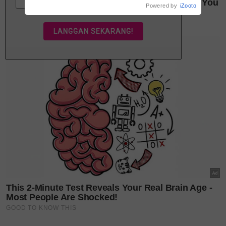
Powered by
iZooto
Setiap kesakitan, setiap kepayahan, pasti ada
pelangi di hujungnya. Jika jatuh adalah hujan dan
bangkit adalah matahari, maka kita memerlukan
kedua-duanya untuk melihat keindahan yang
sebenarnya.