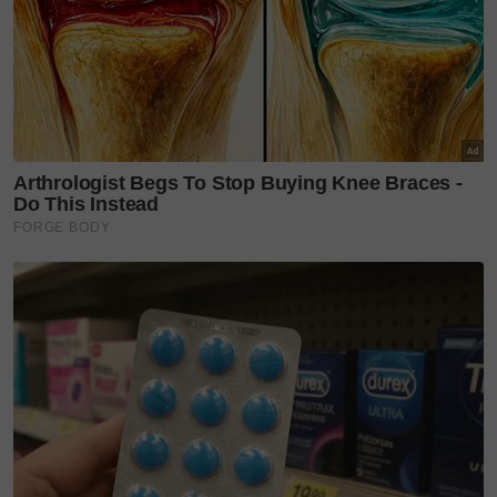
"Alhamdulillah.. Dear mama @einaastillah, please
stay healthy because you are the mediator of my
success. Dan ayah @ag.astillah, terima kasih sebab
sentiasa sayang dan bantu kaklong jaga Ayden &
Ara."