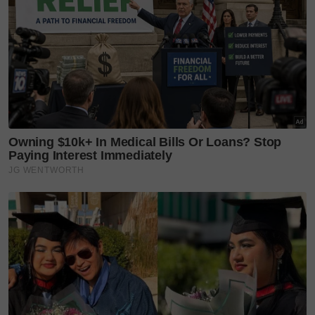
KUCING TOMKRAF
yang kini sudah berada di 37
cawangan KK Super Mart terpilih di Shah Alam atau beli
secara online di platform
Shopee Karangkraf Mall
sekarang
bella Astilah
Syed Saddiq
pelangi
hari jadi
surprise hari jadi
SinarPlus