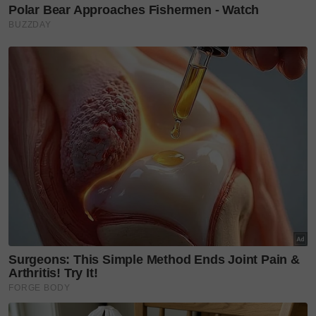
Dan untuk kejutan istimewa itu...
"Last but not least, this 'grumpy munchkin' really
appreciate you taking the time to plan the surprise,
Ironman, @syedsaddiq Thank you."