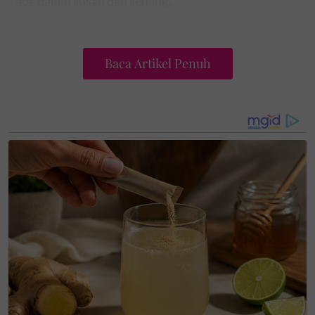
ada dalam susah dan senang.
Baca Artikel Penuh
"Ini adalah hadiah yang cukup bermakna buat diri
Bella. I'm so thankful for each and every one of you.
Cheers to many more years of friendship and
laughter together. InshaAllah."