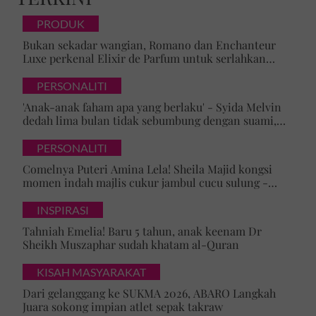
PRODUK
Bukan sekadar wangian, Romano dan Enchanteur
Luxe perkenal Elixir de Parfum untuk serlahkan
keyakinan diri
PERSONALITI
'Anak-anak faham apa yang berlaku' - Syida Melvin
dedah lima bulan tidak sebumbung dengan suami,
pilih pulang ke kampung
PERSONALITI
Comelnya Puteri Amina Lela! Sheila Majid kongsi
momen indah majlis cukur jambul cucu sulung -
'Syukur alhamdulillah'
INSPIRASI
Tahniah Emelia! Baru 5 tahun, anak keenam Dr
Sheikh Muszaphar sudah khatam al-Quran
KISAH MASYARAKAT
Dari gelanggang ke SUKMA 2026, ABARO Langkah
Juara sokong impian atlet sepak takraw