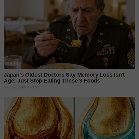
"Mereka tahu Bella tak mahu sambut, tapi tetap
hadir. Dan saat itu Bella sedar, dalam kesedihan
yang dalam, masih ada sinar yang datang mengetuk
pintu hati," kongsi Bella.
Setahun berlalu, dan tahun ini Bella menangis lagi,
tapi kali ini air mata gembira. Allah gantikan
kesedihan dengan kebahagiaan. Keluarga, sahabat,
dan orang-orang tersayang tetap ada, memberi
kekuatan tanpa Bella sedar.