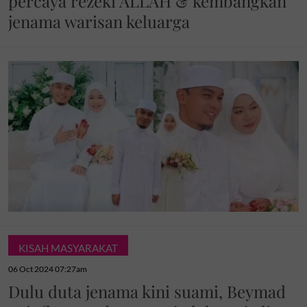
percaya rezeki ALLAH & kembangkan
jenama warisan keluarga
KISAH MASYARAKAT
06 Oct 2024 07:27am
Dulu duta jenama kini suami, Beymad