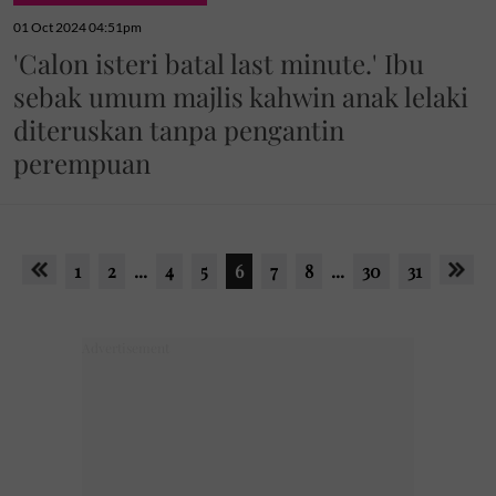
01 Oct 2024 04:51pm
'Calon isteri batal last minute.' Ibu
sebak umum majlis kahwin anak lelaki
diteruskan tanpa pengantin
perempuan
1
2
...
4
5
6
7
8
...
30
31