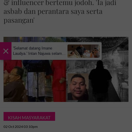
& influencer bertemu jodoh. 'Ia jadi
asbab dan perantara saya serta
pasangan'
×
'Selamat datang Imane
Laudya.' Intan Najuwa selamat
bersalin anak kedua
KISAH MASYARAKAT
02 Oct 2024 03:10pm