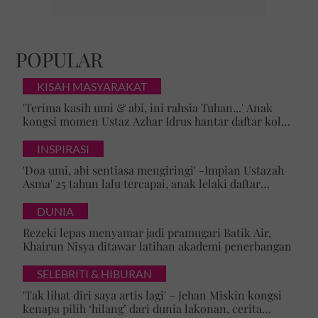
POPULAR
KISAH MASYARAKAT
'Terima kasih umi & abi, ini rahsia Tuhan...' Anak
kongsi momen Ustaz Azhar Idrus hantar daftar kolej,
luahan hati undang sebak!
INSPIRASI
'Doa umi, abi sentiasa mengiringi' -Impian Ustazah
Asma' 25 tahun lalu tercapai, anak lelaki daftar
masuk Universiti Malaya
DUNIA
Rezeki lepas menyamar jadi pramugari Batik Air,
Khairun Nisya ditawar latihan akademi penerbangan
SELEBRITI & HIBURAN
'Tak lihat diri saya artis lagi' – Jehan Miskin kongsi
kenapa pilih ‘hilang’ dari dunia lakonan, cerita