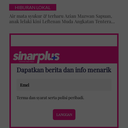
cabaran besarkan anak campuran
HIBURAN LOKAL
Air mata syukur & terharu Azian Mazwan Sapuan,
anak lelaki kini Leftenan Muda Angkatan Tentera
Malaysia: 'Mama sentiasa doakan…'
Dapatkan berita dan info menarik
Terma dan syarat
serta
polisi peribadi
.