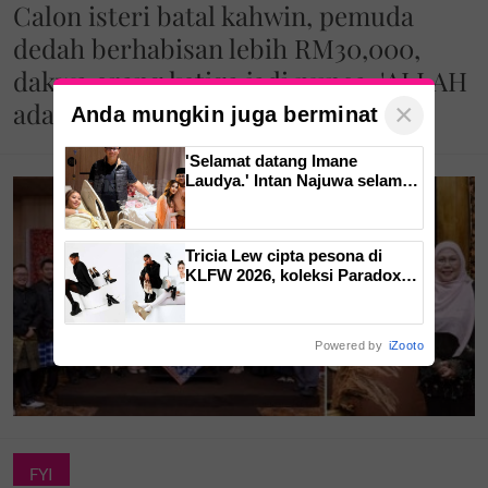
Calon isteri batal kahwin, pemuda
dedah berhabisan lebih RM30,000,
dakwa orang ketiga jadi punca. 'ALLAH
ada, kifarah itu ada'
×
Anda mungkin juga berminat
'Selamat datang Imane
Laudya.' Intan Najuwa selamat
bersalin anak kedua
Tricia Lew cipta pesona di
KLFW 2026, koleksi Paradox
tonjol keanggunan dan
kekuatan wanita
Powered by
iZooto
FYI