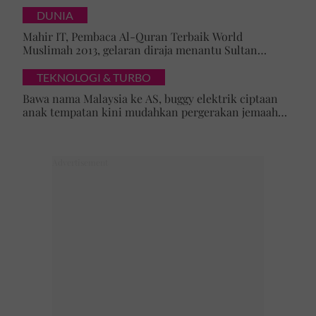
tersembunyi OSA
DUNIA
Mahir IT, Pembaca Al-Quran Terbaik World
Muslimah 2013, gelaran diraja menantu Sultan
Brunei, Pengiran Raabi’atul Adawiyyah ditarik serta-
merta
TEKNOLOGI & TURBO
Bawa nama Malaysia ke AS, buggy elektrik ciptaan
anak tempatan kini mudahkan pergerakan jemaah
majlis ilmu