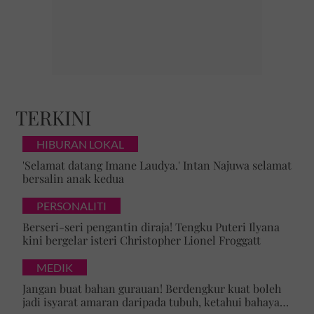
TERKINI
HIBURAN LOKAL
'Selamat datang Imane Laudya.' Intan Najuwa selamat
bersalin anak kedua
PERSONALITI
Berseri-seri pengantin diraja! Tengku Puteri Ilyana
kini bergelar isteri Christopher Lionel Froggatt
MEDIK
Jangan buat bahan gurauan! Berdengkur kuat boleh
jadi isyarat amaran daripada tubuh, ketahui bahaya