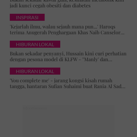
jadi kunci cegah obesiti dan diabetes
INSPIRASI
'Kejarlah ilmu, walau sejauh mana pun...' Haroqs
terima Anugerah Penghargaan Khas Naib Canselor
UPSI
HIBURAN LOKAL
Bukan sekadar penyanyi, Hussain kini curi perhatian
dengan pesona model di KLFW - ''Manly' dan
maskulin betul dia berjalan'
HIBURAN LOKAL
'You complete me' - jarang kongsi kisah rumah
tangga, hantaran Sufian Suhaimi buat Rania Al Sadat
curi perhatian