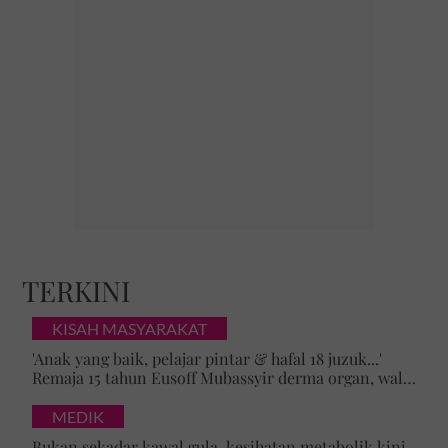
TERKINI
KISAH MASYARAKAT
'Anak yang baik, pelajar pintar & hafal 18 juzuk...'
Remaja 15 tahun Eusoff Mubassyir derma organ, walk
of honour menyentuh hati
MEDIK
Bukan sekadar kawal gula, kesihatan metabolik kini