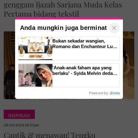
genggam Ijazah Sarjana Muda Kelas
Pertama bidang tekstil
×
Anda mungkin juga berminat
Bukan sekadar wangian,
Romano dan Enchanteur Luxe
perkenal Elixir de Parfum
untuk serlahkan keyakinan diri
'Anak-anak faham apa yang
berlaku' - Syida Melvin dedah
lima bulan tidak sebumbung
dengan suami, pilih pulang ke
kampung
Powered by
iZooto
INSPIRASI
28 Oct 2024 10:11am
Cantik & menawan! Tengku