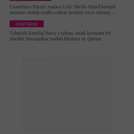
Comelnya Puteri Amina Lela! Sheila Majid kongsi
momen indah majlis cukur jambul cucu sulung -
'Syukur alhamdulillah'
INSPIRASI
Tahniah Emelia! Baru 5 tahun, anak keenam Dr
Sheikh Muszaphar sudah khatam al-Quran