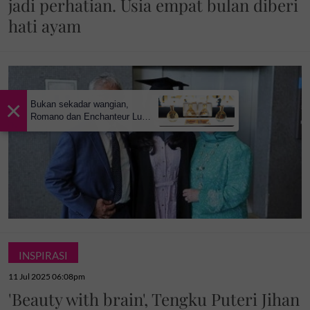
jadi perhatian. Usia empat bulan diberi
hati ayam
×
Bukan sekadar wangian,
Romano dan Enchanteur Luxe
perkenal Elixir de Parfum
untuk serlahkan keyakinan diri
INSPIRASI
11 Jul 2025 06:08pm
'Beauty with brain', Tengku Puteri Jihan