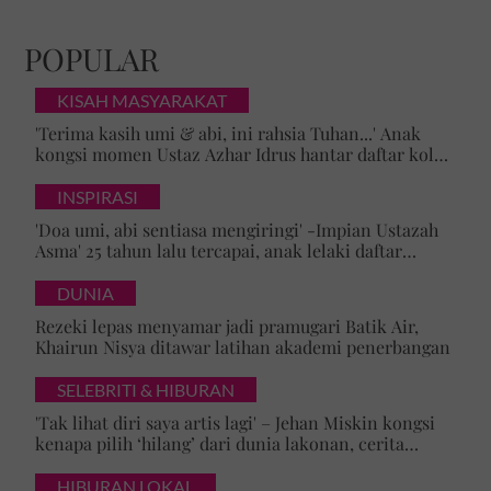
POPULAR
KISAH MASYARAKAT
'Terima kasih umi & abi, ini rahsia Tuhan...' Anak
kongsi momen Ustaz Azhar Idrus hantar daftar kolej,
luahan hati undang sebak!
INSPIRASI
'Doa umi, abi sentiasa mengiringi' -Impian Ustazah
Asma' 25 tahun lalu tercapai, anak lelaki daftar
masuk Universiti Malaya
DUNIA
Rezeki lepas menyamar jadi pramugari Batik Air,
Khairun Nisya ditawar latihan akademi penerbangan
SELEBRITI & HIBURAN
'Tak lihat diri saya artis lagi' – Jehan Miskin kongsi
kenapa pilih ‘hilang’ dari dunia lakonan, cerita
cabaran besarkan anak campuran
HIBURAN LOKAL