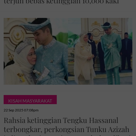
terjun bebas ketinggian 10,000 kaki
KISAH MASYARAKAT
22 Sep 2025 07:08pm
Rahsia ketinggian Tengku Hassanal
terbongkar, perkongsian Tunku Azizah