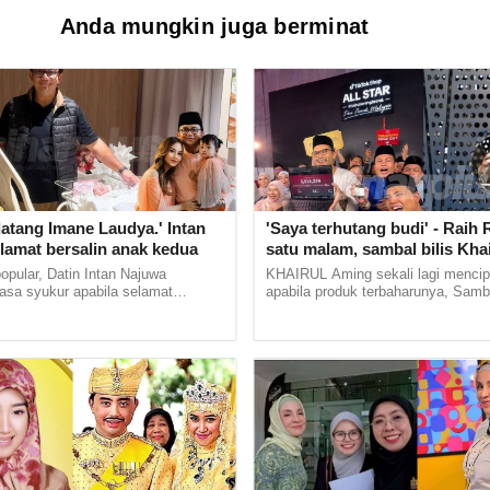
Anda mungkin juga berminat
atang Imane Laudya.' Intan
'Saya terhutang budi' - Raih 
lamat bersalin anak kedua
satu malam, sambal bilis Kha
cipta fenomena, catat 5 reko
ular, Datin Intan Najuwa
KHAIRUL Aming sekali lagi mencip
asa syukur apabila selamat
apabila produk terbaharunya, Samba
cahaya mata keduanya, seorang
mencatat jualan sebanyak RM2 jut
an, pada Ahad. Khabar... ......
dalam masa 1 minit 51... ...