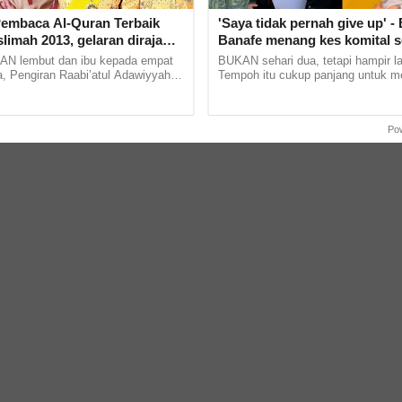
 Pembaca Al-Quran Terbaik
'Saya tidak pernah give up' - 
imah 2013, gelaran diraja
Banafe menang kes komital s
ultan Brunei, Pengiran
tahun, dedah cabaran sebaga
 lembut dan ibu kepada empat
BUKAN sehari dua, tetapi hampir l
 Adawiyyah ditarik serta-
terus berjuang
, Pengiran Raabi’atul Adawiyyah
Tempoh itu cukup panjang untuk m
i Bolkiah antara kerabat diraja
kesabaran, emosi dan ketabahan s
salam yang... ...
wanita yang bergelar ibu. Di... ...
Po