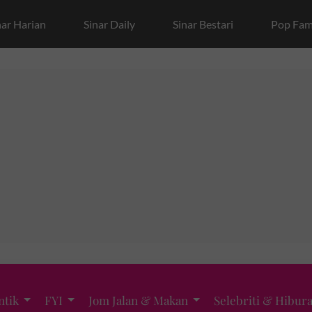
nar Harian
Sinar Daily
Sinar Bestari
Pop Fam
ntik
FYI
Jom Jalan & Makan
Selebriti & Hibur