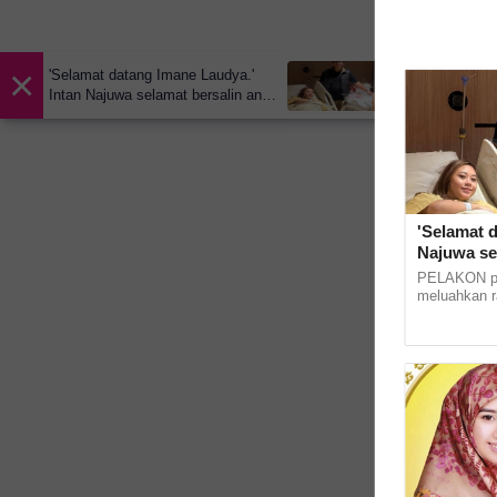
×
'Selamat datang Imane Laudya.'
Intan Najuwa selamat bersalin anak
kedua
'Selamat d
Najuwa se
PELAKON pop
meluahkan r
melahirkan 
bayi perempu