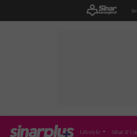
Si
Lifestyle
Sihat & Ca