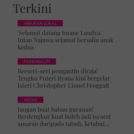
Terkini
HIBURAN LOKAL
'Selamat datang Imane Laudya.'
Intan Najuwa selamat bersalin anak
kedua
PERSONALITI
Berseri-seri pengantin diraja!
Tengku Puteri Ilyana kini bergelar
isteri Christopher Lionel Froggatt
MEDIK
Jangan buat bahan gurauan!
Berdengkur kuat boleh jadi isyarat
amaran daripada tubuh, ketahui
bahaya tersembunyi OSA