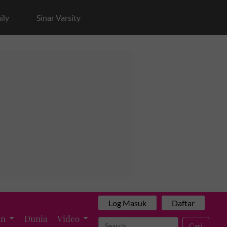
ily
Sinar Varsity
Log Masuk
Daftar
an
Dunia
Video
Cari