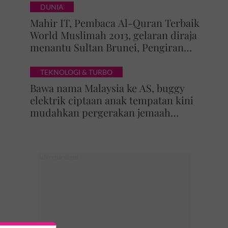
DUNIA
Mahir IT, Pembaca Al-Quran Terbaik
World Muslimah 2013, gelaran diraja
menantu Sultan Brunei, Pengiran
Raabi’atul Adawiyyah ditarik serta-
merta
TEKNOLOGI & TURBO
Bawa nama Malaysia ke AS, buggy
elektrik ciptaan anak tempatan kini
mudahkan pergerakan jemaah
majlis ilmu