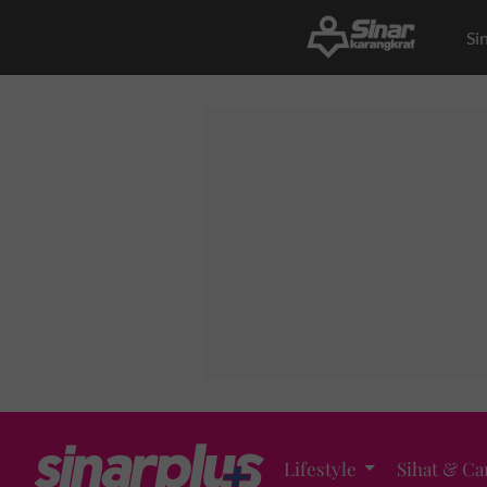
Si
Lifestyle
Sihat & Ca