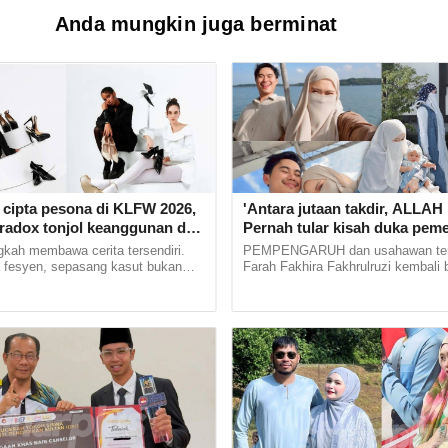
Anda mungkin juga berminat
 cipta pesona di KLFW 2026,
'Antara jutaan takdir, ALLAH pi
aradox tonjol keanggunan dan
Pernah tular kisah duka pem
wanita
suami, Farah Fakhira selamat
kah membawa cerita tersendiri.
PEMPENGARUH dan usahawan ter
 fesyen, sepasang kasut bukan
Farah Fakhira Fakhrulruzi kembali 
engkap penampilan, tetapi menjadi
isteri kepada seorang jurufoto ber
nan, karakter... ...
Haqem. Personaliti media sosial... ..