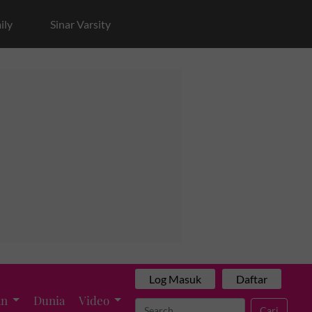
ily
Sinar Varsity
Log Masuk
Daftar
an
Dunia
Video
Cari