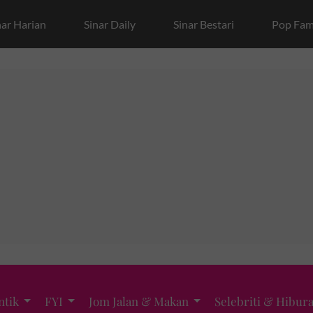
nar Harian
Sinar Daily
Sinar Bestari
Pop Fam
ntik
FYI
Jom Jalan & Makan
Selebriti & Hibur