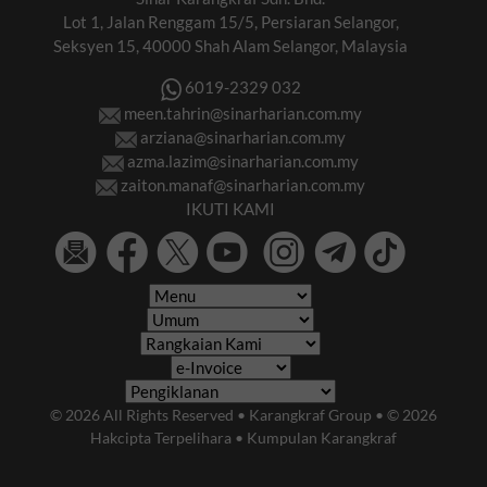
Lot 1, Jalan Renggam 15/5, Persiaran Selangor,
Seksyen 15, 40000 Shah Alam Selangor, Malaysia
6019-2329 032
meen.tahrin@sinarharian.com.my
arziana@sinarharian.com.my
azma.lazim@sinarharian.com.my
zaiton.manaf@sinarharian.com.my
IKUTI KAMI
© 2026 All Rights Reserved • Karangkraf Group • © 2026
Hakcipta Terpelihara • Kumpulan Karangkraf