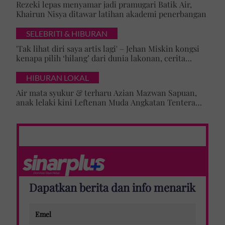
Rezeki lepas menyamar jadi pramugari Batik Air,
Khairun Nisya ditawar latihan akademi penerbangan
SELEBRITI & HIBURAN
'Tak lihat diri saya artis lagi' – Jehan Miskin kongsi
kenapa pilih ‘hilang’ dari dunia lakonan, cerita
cabaran besarkan anak campuran
HIBURAN LOKAL
Air mata syukur & terharu Azian Mazwan Sapuan,
anak lelaki kini Leftenan Muda Angkatan Tentera
Malaysia: 'Mama sentiasa doakan…'
Dapatkan berita dan info menarik