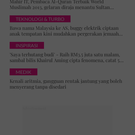
Mahir IT, Pembaca Al-Quran Terbaik World
Muslimah 2013, gelaran diraja menantu Sultan
Brunei, Pengiran Raabi’atul Adawiyyah ditarik serta-
merta
TEKNOLOGI & TURBO
Bawa nama Malaysia ke AS, buggy elektrik ciptaan
anak tempatan kini mudahkan pergerakan jemaah
majlis ilmu
INSPIRASI
'Saya terhutang budi' - Raih RM3.5 juta satu malam,
sambal bilis Khairul Aming cipta fenomena, catat 5
rekod baharu!
MEDIK
Kenali aritmia, gangguan rentak jantung yang boleh
menyerang tanpa disedari