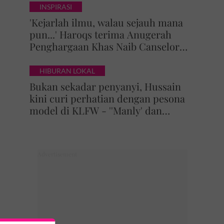
INSPIRASI
'Kejarlah ilmu, walau sejauh mana
pun...' Haroqs terima Anugerah
Penghargaan Khas Naib Canselor
UPSI
HIBURAN LOKAL
Bukan sekadar penyanyi, Hussain
kini curi perhatian dengan pesona
model di KLFW - ''Manly' dan
maskulin betul dia berjalan'