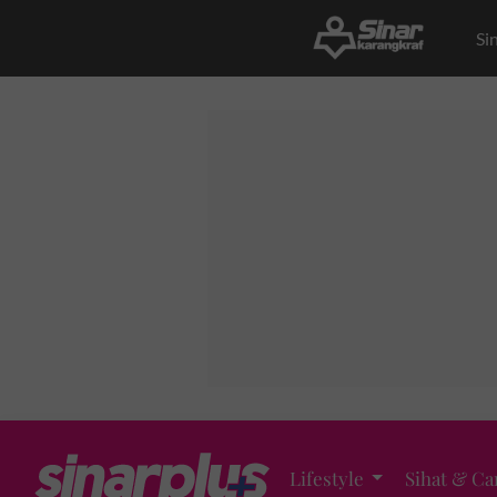
Si
Lifestyle
Sihat & Ca