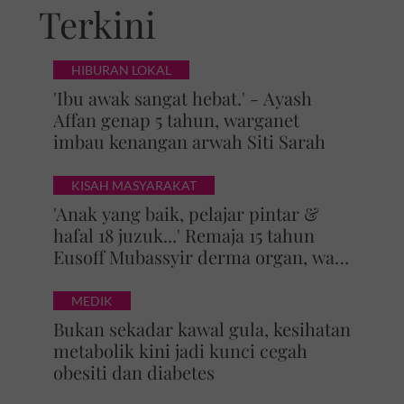
Terkini
HIBURAN LOKAL
'Ibu awak sangat hebat.' - Ayash
Affan genap 5 tahun, warganet
imbau kenangan arwah Siti Sarah
KISAH MASYARAKAT
'Anak yang baik, pelajar pintar &
hafal 18 juzuk...' Remaja 15 tahun
Eusoff Mubassyir derma organ, walk
of honour menyentuh hati
MEDIK
Bukan sekadar kawal gula, kesihatan
metabolik kini jadi kunci cegah
obesiti dan diabetes