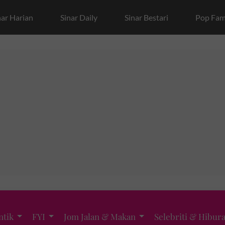
nar Harian
Sinar Daily
Sinar Bestari
Pop Fam
ntik
FYI
Jom Jalan & Makan
Selebriti & Hibur