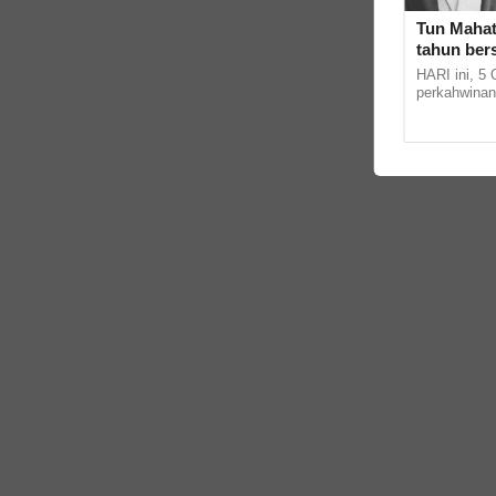
Tun Mahat
tahun ber
bahagia. '
HARI ini, 5
pasangan,
perkahwinan
Mahathir Mo
Mohamad Ali.