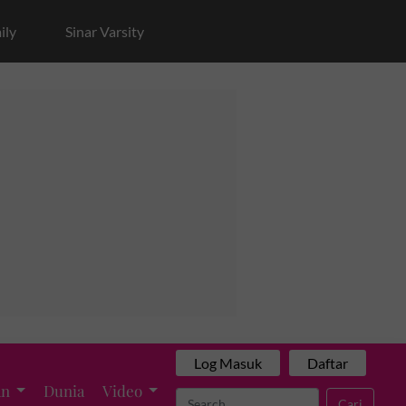
ily
Sinar Varsity
Log Masuk
Daftar
an
Dunia
Video
Cari