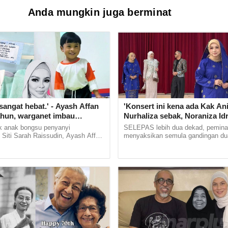
Anda mungkin juga berminat
sangat hebat.' - Ayash Affan
'Konsert ini kena ada Kak Ani..
ahun, warganet imbau
Nurhaliza sebak, Noraniza Idr
arwah Siti Sarah
gementar kembali berduet me
 anak bongsu penyanyi
SELEPAS lebih dua dekad, peminat
'Hati Kama' selepas 25 tahun
 Siti Sarah Raissudin, Ayash Affan
menyaksikan semula gandingan d
tahun usia. Menerusi hantaran
besar muzik tradisional tanah air, D
 Allahyarham yang masih... ...
Siti Nurhaliza dan Noraniza... ...