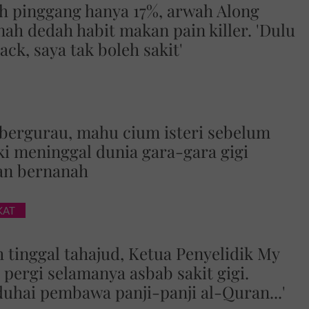
h pinggang hanya 17%, arwah Along
ah dedah habit makan pain killer. 'Dulu
ack, saya tak boleh sakit'
bergurau, mahu cium isteri sebelum
aki meninggal dunia gara-gara gigi
an bernanah
KAT
 tinggal tahajud, Ketua Penyelidik My
ergi selamanya asbab sakit gigi.
duhai pembawa panji-panji al-Quran...'