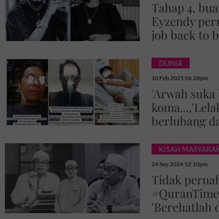
Tahap 4, bua
Eyzendy pern
job back to b
DUNIA
10 Feb 2025 06:28pm
'Arwah suka 
koma...,'Lel
berlubang d
KISAH MASYARA
24 Sep 2024 12:10pm
Tidak pernah
#QuranTime p
'Berehatlah 