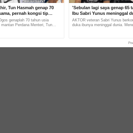
hir, Tun Hasmah genap 70
'Sebulan lagi saya genap 65 ta
sama, pernah kongsi tip
Ibu Sabri Yunus meninggal d
Tak suka sakitkan hati
 Ogos genaplah 70 tahun usia
AKTOR veteran Sabri Yunus berkon
 kahwin sampai akhir hayat'
 mantan Perdana Menteri, Tun
duka ibunya meninggal dunia. Mene
hamed dan isterinya, Tun Hasmah
hantaran di Facebook, pelakon Pi 
 Tibanya tarikh... ...
Tang Tu itu mendedahkan... ......
Po