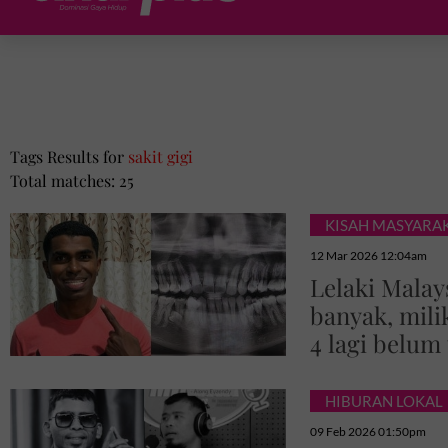
Tags Results for
sakit gigi
Total matches: 25
KISAH MASYARA
12 Mar 2026 12:04am
Lelaki Malay
banyak, milik
4 lagi belum
HIBURAN LOKAL
09 Feb 2026 01:50pm