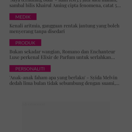
sambal bilis Khairul Aming cipta fenomena, catat 5
rekod baharu!
MEDIK
Kenali aritmia, gangguan rentak jantung yang boleh
menyerang tanpa disedari
PRODUK
Bukan sekadar wangian, Romano dan Enchanteur
Luxe perkenal Elixir de Parfum untuk serlahkan
keyakinan diri
PERSONALITI
'Anak-anak faham apa yang berlaku' - Syida Melvin
dedah lima bulan tidak sebumbung dengan suami,
pilih pulang ke kampung