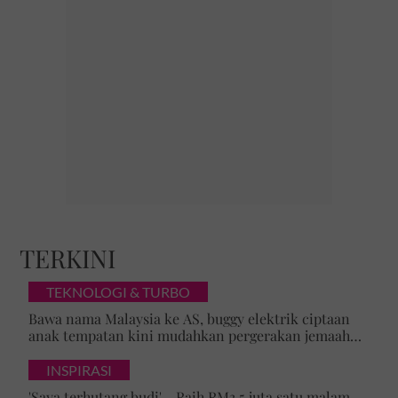
TERKINI
TEKNOLOGI & TURBO
Bawa nama Malaysia ke AS, buggy elektrik ciptaan
anak tempatan kini mudahkan pergerakan jemaah
majlis ilmu
INSPIRASI
'Saya terhutang budi' - Raih RM3.5 juta satu malam,