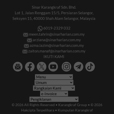
Sinar Karangkraf Sdn. Bhd.
Lot 1, Jalan Renggam 15/5, Persiaran Selangor,
Seksyen 15, 40000 Shah Alam Selangor, Malaysia
6019-2329 032
meen.tahrin@sinarharian.com.my
arziana@sinarharian.com.my
azma.lazim@sinarharian.com.my
zaiton.manaf@sinarharian.com.my
IKUTI KAMI
© 2026 All Rights Reserved • Karangkraf Group • © 2026
Hakcipta Terpelihara • Kumpulan Karangkraf