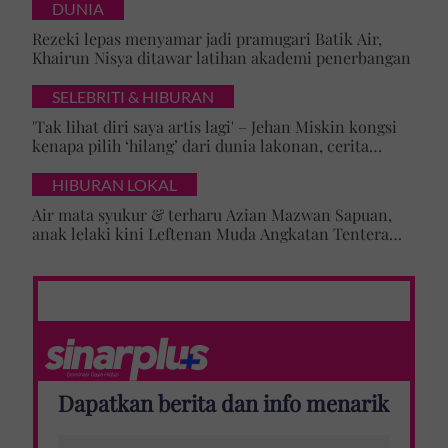
DUNIA
Rezeki lepas menyamar jadi pramugari Batik Air,
Khairun Nisya ditawar latihan akademi penerbangan
SELEBRITI & HIBURAN
'Tak lihat diri saya artis lagi' – Jehan Miskin kongsi
kenapa pilih ‘hilang’ dari dunia lakonan, cerita
cabaran besarkan anak campuran
HIBURAN LOKAL
Air mata syukur & terharu Azian Mazwan Sapuan,
anak lelaki kini Leftenan Muda Angkatan Tentera
Malaysia: 'Mama sentiasa doakan…'
Dapatkan berita dan info menarik