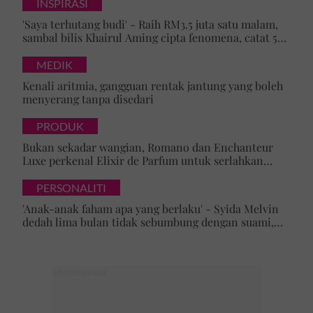
INSPIRASI
'Saya terhutang budi' - Raih RM3.5 juta satu malam,
sambal bilis Khairul Aming cipta fenomena, catat 5
rekod baharu!
MEDIK
Kenali aritmia, gangguan rentak jantung yang boleh
menyerang tanpa disedari
PRODUK
Bukan sekadar wangian, Romano dan Enchanteur
Luxe perkenal Elixir de Parfum untuk serlahkan
keyakinan diri
PERSONALITI
'Anak-anak faham apa yang berlaku' - Syida Melvin
dedah lima bulan tidak sebumbung dengan suami,
pilih pulang ke kampung