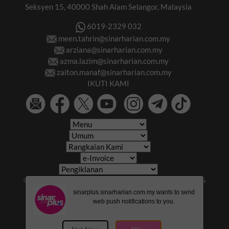
Seksyen 15, 40000 Shah Alam Selangor, Malaysia
6019-2329 032
meen.tahrin@sinarharian.com.my
arziana@sinarharian.com.my
azma.lazim@sinarharian.com.my
zaiton.manaf@sinarharian.com.my
IKUTI KAMI
© 2026 All Rights Reserved • Karangkraf Group • © 2026
Hakcipta Terpelihara • Kumpulan Karangkraf