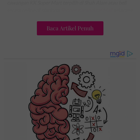
cawangan KK Super Mart terpilih di Shah Alam atau beli
secara online di platform
Shopee Karangkraf Mall
sekarang
Baca Artikel Penuh
lemon
tahan lebih lama
petua
orang dulu dulu
Teruskan membaca