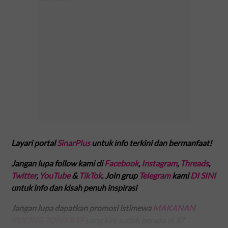
Layari portal
SinarPlus
untuk info terkini dan bermanfaat!
Jangan lupa follow kami di
Facebook
,
Instagram
,
Threads
,
Twitter
,
YouTube
&
TikTok
. Join grup
Telegram
kami
DI SINI
untuk info dan kisah penuh inspirasi
Jangan lupa dapatkan promosi istimewa
MAKANAN
KUCING TOMKRAF
yang kini sudah berada di 37