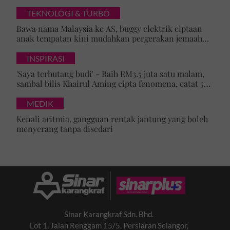
Brunei, Pengiran Raabi’atul Adawiyyah ditarik serta-
merta
TEKNOLOGI & TURBO
Bawa nama Malaysia ke AS, buggy elektrik ciptaan
anak tempatan kini mudahkan pergerakan jemaah
majlis ilmu
INSPIRASI
'Saya terhutang budi' - Raih RM3.5 juta satu malam,
sambal bilis Khairul Aming cipta fenomena, catat 5
rekod baharu!
MEDIK
Kenali aritmia, gangguan rentak jantung yang boleh
menyerang tanpa disedari
Sinar Karangkraf Sdn. Bhd.
Lot 1, Jalan Renggam 15/5, Persiaran Selangor,