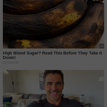
untuk info dan kisah penuh inspirasi
Jangan lupa dapatkan promosi istimewa
MAKANAN
KUCING TOMKRAF
yang kini sudah berada di 37
cawangan KK Super Mart terpilih di Shah Alam atau beli
secara online di platform
Shopee Karangkraf Mall
sekarang
Golden Chicken
Ahmad's Fried Chiecken