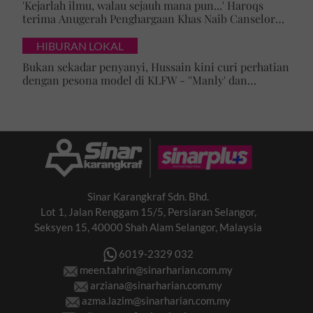
'Kejarlah ilmu, walau sejauh mana pun...' Haroqs
terima Anugerah Penghargaan Khas Naib Canselor
UPSI
HIBURAN LOKAL
Bukan sekadar penyanyi, Hussain kini curi perhatian
dengan pesona model di KLFW - ''Manly' dan
maskulin betul dia berjalan'
Sinar Karangkraf Sdn. Bhd.
Lot 1, Jalan Renggam 15/5, Persiaran Selangor,
Seksyen 15, 40000 Shah Alam Selangor, Malaysia
6019-2329 032
meen.tahrin@sinarharian.com.my
arziana@sinarharian.com.my
azma.lazim@sinarharian.com.my