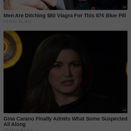
Ayam sekor ditawarkan pada harga RM29.90,
manakala combo istimewa yang termasuk satu
ayam, empat nasi mentega dan empat Lemon Cola
hanya RM49.90.
Bagi hidangan moreh pula dengan Mad's Sausage
sebagai snek ringkas bersama minuman Lemon Cola,
manakala sahur menawarkan empat menu utama
iaitu Mad's Nugget, Mad's Chicken Burger, Mad's
Nasi Lemak dan set jimat Mad's Saver.