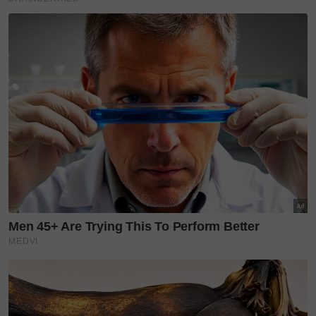
Menurut Lailatul Sarahjanna lagi, waktu operasi
sepanjang Ramadan dibuka mulai jam tiga petang
hingga lima pagi.
Dengan pendekatan baharu itu, Ahmad’s Fried
Chicken bukan sekadar menyajikan hidangan lazat,
malah menekankan nilai perkongsian yang
menjadikan setiap detik Ramadan lebih bermakna.
Layari portal
SinarPlus
untuk info terkini dan bermanfaat!
Jangan lupa follow kami di
Facebook
,
Instagram
,
Threads
,
Twitter
,
YouTube
&
TikTok
. Join grup
Telegram
kami
DI SINI