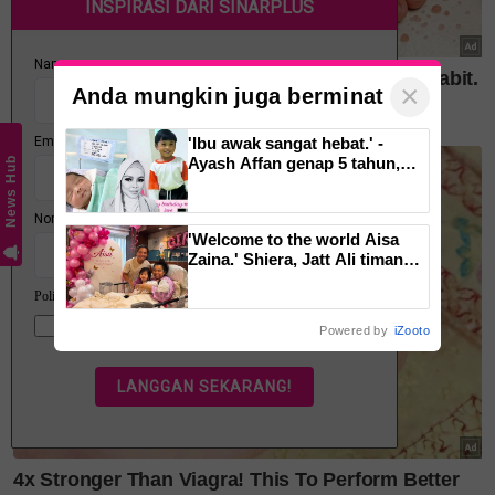
×
Anda mungkin juga berminat
'Ibu awak sangat hebat.' -
Ayash Affan genap 5 tahun,
News Hub
warganet imbau kenangan
arwah Siti Sarah
'Welcome to the world Aisa
Zaina.' Shiera, Jatt Ali timang
cucu kedua
Powered by
iZooto