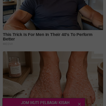
Teruskan membaca
Lima tahun bina jenama,
Ashhry Atan kini tampil
dengan...
Dari Itali ke Penang, Gustoso
hidangkan keaslian pasta,...
Hock Kee Heritage bawa
nostalgia kopitiam menerusi
warisan,...
Capati lembut dan rusuk
kambing empuk, resipi
warisan Ya...