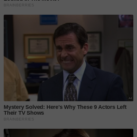
Kapten Batik yang lebih lembut dan intim, yang
mana nilai warisan disatukan secara harmoni
dengan pesona moden.
Tengku Zatashah sendiri terlibat secara langsung
bersama pasukan kreatif Kapten Batik dalam setiap
aspek pembuatan, bermula daripada pembentukan
konsep awal, rekaan corak, pemilihan perincian
halus, sehinggalah kepada mesej dan matlamat
utama koleksi ini dihasilkan.
Hasilnya, lahirlah sebuah karya seni tekstil yang
abadi dan fleksibel, sesuai untuk wanita yang
mahukan gaya bersahaja di siang hari mahupun
penampilan anggun pada waktu malam.
Setiap rekaan dalam koleksi ini membawa simbolik
unik yang diinspirasikan daripada personaliti dan