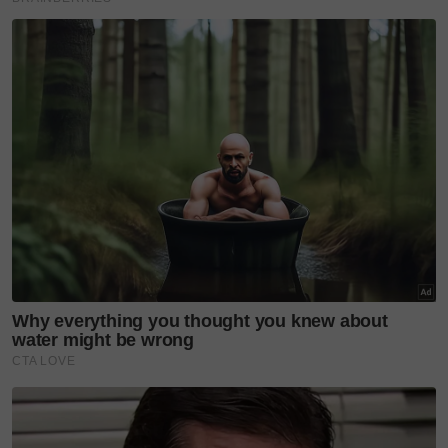
Batik di The Gardens Mall, koleksi edisi terhad ini
bukan sekadar trend pakaian, tetapi satu
penghargaan mendalam terhadap kualiti
pembuatan seni warisan yang melangkaui batas
waktu.
Layari portal
SinarPlus
untuk info terkini dan bermanfaat!
Jangan lupa follow kami di
Facebook
,
Instagram
,
Threads
,
Twitter
,
YouTube
&
TikTok
. Join grup
Telegram
kami
DI SINI
untuk info dan kisah penuh inspirasi
Jangan lupa dapatkan promosi istimewa
MAKANAN
KUCING TOMKRAF
yang kini sudah berada di 37
cawangan KK Super Mart terpilih di Shah Alam atau beli
secara online di platform
Shopee Karangkraf Mall
sekarang
KAIN BATIK
BATIK PARIO