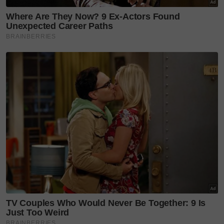
berpeluang menyebarkan kasih sayang dan
melakukan kebaikan kepada golongan yang
memerlukan.
Pelancaran ini sekali gus membuktikan komitmen
berterusan Kapten Batik, yang diasaskan oleh
Ekram Faiz dan Farhan Omar, dalam
memperluaskan segmen pakaian wanita mereka.
Ketua Kreatif Kapten Batik, Fadli Muhsin
menyatakan bahawa Tengku Zatashah merupakan
satu-satunya ikon yang terlintas di fikiran mereka
untuk kolaborasi ini kerana baginda sering dilihat
menggayakan skirt batik dan pareo dengan begitu
bersahaja dalam pelbagai acara.
Dilancarkan secara eksklusif di Butik Utama Kapten