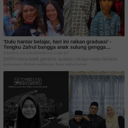
Mewah & kontemporari,
Runway Batik 2026 angkat
keindahan...
Usia 74 tahun bukan
penghalang, Tunku Puteri
Jawahir...
Selepas 3 tahun, BOKITTA
kembali ke Alamanda
Putrajaya,...