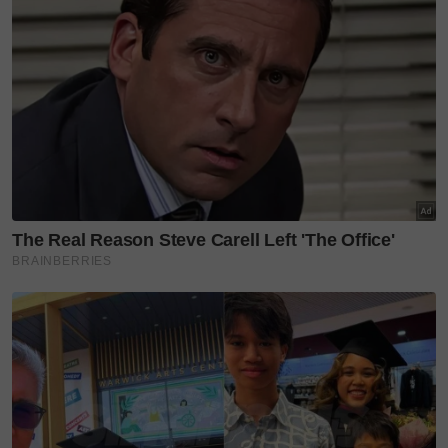
TENGKU ZATASHAH
KAPTEN BATIK
Teruskan membaca
Tricia Lew cipta pesona di
KLFW 2026, koleksi Paradox
tonjol...