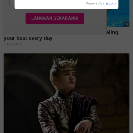
berjuang
Powered by
iZooto
Menurut Tengku Zatashah, baginda mahu koleksi ini
meraikan wanita moden yang dinamik, ceria dan
berdaya maju, di mana mereka bukan sahaja prihatin
terhadap keluarga dan rakan-rakan, malah sentiasa
yakin dengan identiti diri sendiri.
Sambil berfesyen, para pembeli juga sebenarnya