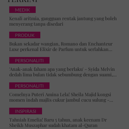
MEDIK
Kenali aritmia, gangguan rentak jantung yang boleh
menyerang tanpa disedari
PRODUK
Bukan sekadar wangian, Romano dan Enchanteur
Luxe perkenal Elixir de Parfum untuk serlahkan
keyakinan diri
PERSONALITI
'Anak-anak faham apa yang berlaku' - Syida Melvin
dedah lima bulan tidak sebumbung dengan suami,
pilih pulang ke kampung
PERSONALITI
Comelnya Puteri Amina Lela! Sheila Majid kongsi
momen indah majlis cukur jambul cucu sulung -
'Syukur alhamdulillah'
INSPIRASI
Tahniah Emelia! Baru 5 tahun, anak keenam Dr
Sheikh Muszaphar sudah khatam al-Quran