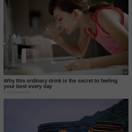
intipati diri Tengku Zatashah sendiri.
Antara rekaan yang menjadi tumpuan utama ialah
Dragon in Clouds yang menterjemahkan
keseimbangan antara kuasa dan ketenangan
menerusi pergerakan garisan berlapis dan peralihan
warna yang lembut. Motif ini hadir dalam beberapa
pilihan memikat seperti
Sarong Dragon In Clouds
(Teel Mint), Pario Dragon In Clouds (Lilac Teal) dan
Pario Dragon In Clouds (Pink Jade).
Selain itu, motif Botanika pula melambangkan
pertumbuhan dan sifat kewanitaan dengan
menterjemahkan bentuk organik alam semula jadi
ke dalam komposisi visual yang cukup halus
menerusi helaian
Pario Botanika (Sky Blue) dan
Sarong Botanika (Navy Pink).