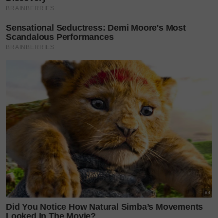
Direka khusus untuk meraikan sifat kewanitaan,
kekuatan dalaman dan ketenangan, koleksi
gabungan ukiran tangan dan batik cop itu
menampilkan lima helaian seni ukiran tangan yang
sangat memukau, merangkumi tiga helai kain pareo
batik dan dua helai skirt sarung batik.
Pengenalan koleksi ini mencerminkan hala tuju