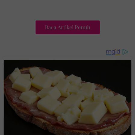
Baca Artikel Penuh
Selain berkongsi rasa hati, Nubhan turut memuat
naik video dan foto kenangan lama bersama ibunya
sebagai pengubat rindu.
"Dulu, aku selalu ingat mak akan kekal macam ni
selamanya. Masih mampu berjalan, masih mampu
ketawa, masih mampu bergurau dengan kami.