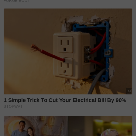
Nubhan
mak jenny
Teruskan membaca
'Ibu awak sangat hebat.' -
Ayash Affan genap 5 tahun,...