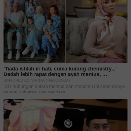
Bukan sekadar penyanyi,
Hussain kini curi perhatian
dengan...
'You complete me' - jarang
kongsi kisah rumah
tangga,...
'Sebulan lagi saya genap 65
tahun...' - Ibu Sabri Yunus...