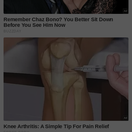
SinarPlus mendoakan agar Mak Jenny diberikan
kesembuhan, dipermudahkan segala urusan
rawatan, dan Nubhan sekeluarga terus tabah
mendepani ujian ini.
Buat pembaca, hargailah dan berbaktilah kepada ibu
bapa selagi mereka masih ada di depan mata.
Layari portal
SinarPlus
untuk info terkini dan bermanfaat!
Jangan lupa follow kami di
Facebook
,
Instagram
,
Threads
,
Twitter
,
YouTube
&
TikTok
. Join grup
Telegram
kami
DI SINI
untuk info dan kisah penuh inspirasi
Jangan lupa dapatkan promosi istimewa
MAKANAN
KUCING TOMKRAF
yang kini sudah berada di 37
cawangan KK Super Mart terpilih di Shah Alam atau beli
secara online di platform
Shopee Karangkraf Mall
sekarang