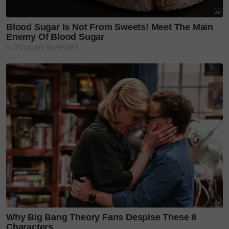
"Rupa-rupanya, ALLAH hanya meminjamkan saat-
saat tu supaya suatu hari nanti bila aku lihat kembali
semua kenangan ni.
"Aku tahu betapa berharganya nikmat mempunyai
seorang ibu yang sihat dan betapa cepatnya masa
mengubah segala-galanya," luahnya hiba.