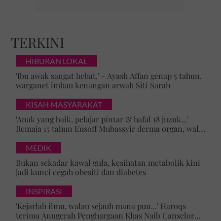
TERKINI
HIBURAN LOKAL
'Ibu awak sangat hebat.' - Ayash Affan genap 5 tahun,
warganet imbau kenangan arwah Siti Sarah
KISAH MASYARAKAT
'Anak yang baik, pelajar pintar & hafal 18 juzuk...'
Remaja 15 tahun Eusoff Mubassyir derma organ, walk
of honour menyentuh hati
MEDIK
Bukan sekadar kawal gula, kesihatan metabolik kini
jadi kunci cegah obesiti dan diabetes
INSPIRASI
'Kejarlah ilmu, walau sejauh mana pun...' Haroqs
terima Anugerah Penghargaan Khas Naib Canselor