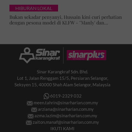
UPSI
HIBURAN LOKAL
Bukan sekadar penyanyi, Hussain kini curi perhatian
dengan pesona model di KLFW - ''Manly' dan
maskulin betul dia berjalan'
Sinar Karangkraf Sdn. Bhd.
Lot 1, Jalan Renggam 15/5, Persiaran Selangor,
Seksyen 15, 40000 Shah Alam Selangor, Malaysia
6019-2329 032
meen.tahrin@sinarharian.com.my
arziana@sinarharian.com.my
azma.lazim@sinarharian.com.my
zaiton.manaf@sinarharian.com.my
IKUTI KAMI