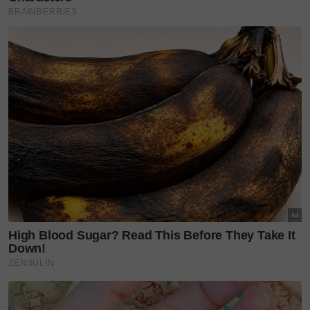
Hospital rumah kedua
Menyingkap kembali fasa perubahan kesihatan
ibunya, pelantun lagu Seadanya Aku itu mengakui
detik-detik awal kesihatan Mak Jenny semakin
merudum adalah perkara paling sukar untuk
diterima dan diingat kembali.
Daripada seorang wanita yang sentiasa aktif dan