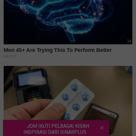
"Rindu, ya ALLAH. Rindunya saat-saat gelak
ketawanya," ujar bekas finalis Akademi Fantasia
musim keenam (AF6) itu lagi.
Berdoa dalam diam
Lebih menyedihkan, Nubhan berkongsi bahawa
suasana kepulangannya ke kampung halaman kini