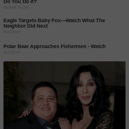
mampu memandang wajah mak dan berdoa dalam
diam.
"Ya ALLAH, jangan ambil senyuman mak sebelum
sempat aku membahagiakan dia sekali lagi,"
ungkapnya penuh pengharapan.