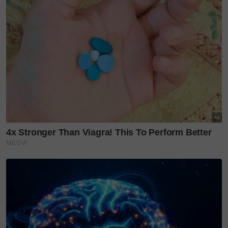
menjadi tunjang kekuatan keluarga, kini rutin harian
mereka sekeluarga mula berubah apabila hospital
menjadi tempat yang paling kerap dikunjungi demi
memastikan Mak Jenny mendapat rawatan terbaik.
"Inilah bahagian yang paling aku tak sanggup tengok
dan bahagian yang paling aku tak suka untuk ingat
balik sebab kat sini lah bermula semuanya.
"Kesihatan mak perlahan-lahan merosot daripada
seorang wanita yang sentiasa aktif, yang sentiasa
menjadi penguat keluarga.
"Dulu, sekarang hospital mula jadi tempat yang
kerap kami pergi. Rawatan demi rawatan dan sejak
hari tu, aku mula sedar tak ada siapa yang akan kekal
kuat selama-lamanya.