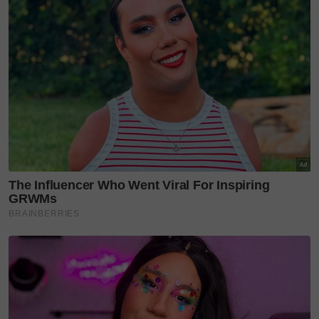
Amanah meneruskan legasi
Di sebalik usaha mengangkat semula warisan itu,
berdiri dua beradik yang meneruskan perjuangan
Allahyarham Profesor Madya Dr Mohd Rosli
Saludin atau lebih dikenali sebagai Raja Teromba.
Tokoh budaya yang meninggal dunia pada 4 April
2024 itu meninggalkan bukan sahaja himpunan
karya, tetapi juga amanah besar kepada anak-
anaknya untuk memastikan teromba tidak lenyap
ditelan zaman.
Muhammad Hafiz Fardillah Mohd Rosli mengimbau