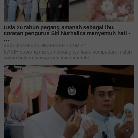
Jangan lupa follow kami di
Facebook
,
Instagram
,
Threads
,
Twitter
,
YouTube
&
TikTok
. Join grup
Telegram
kami
DI SINI
untuk info dan kisah penuh inspirasi
Jangan lupa dapatkan promosi istimewa
MAKANAN
KUCING TOMKRAF
yang kini sudah berada di 37
cawangan KK Super Mart terpilih di Shah Alam atau beli
secara online di platform
Shopee Karangkraf Mall
sekarang