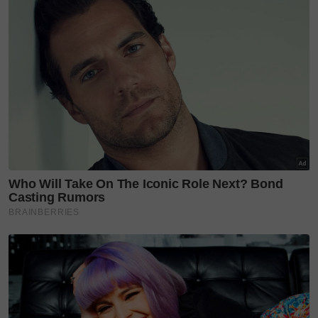
seharian.
Antara ungkapan yang sering dipegang adalah "Tau
nan kocik kek nan godang, tau nan godang kek nan
tuo, tau nan tuo kek nan lamo-lamo." Maksudnya,
yang muda perlu menghormati orang lebih tua, yang
dewasa menghargai golongan berusia, manakala
mereka yang lebih tua pula terus menghormati
pengalaman generasi terdahulu.