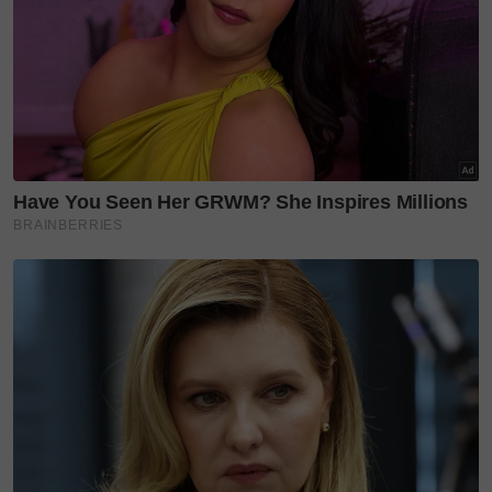
bagaimana dirinya mengikuti bapanya sejak berusia
sembilan tahun. Dia sentiasa menemani
Allahyarham ke mana sahaja, sama ada membaca
teromba, menyampaikan puisi mahupun menghadiri
ceramah.
"Ayah suka sesuatu yang unik. Saya ikut dia