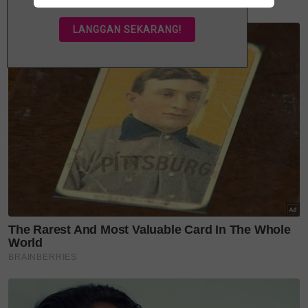
muda agar warisan itu tidak sekadar tersimpan
dalam helaian buku lama.
Keindahan itu turut terserlah ketika Hafiz mengajar
sekumpulan kanak-kanak membaca teromba.
Mereka bukan sekadar belajar melafazkan bait-bait
puisi, malah dididik mengenai adab kehidupan.
"Yang tua didahulukan. Yang muda beriring
belakang. Air seteguk penghilang dahaga. Makan
kita bersama membawa berkat."
Nasihat ringkas itu mengajar nilai hormat,
kesederhanaan dan kebersamaan yang semakin
penting dalam kehidupan hari ini.
Hidayyah pula menjelaskan bahawa teromba
sebenarnya sangat dekat dengan kehidupan