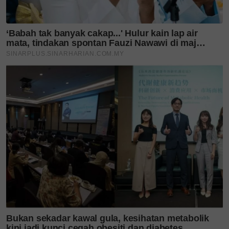
Teruskan membaca
'Antara jutaan takdir, ALLAH
pilih kita.' Pernah tular
kisah...
'Sebak tengok anak
melangkah tanpa ayahnya' -
Hadie anak...
Syafinaz Selamat dilantik
Profesor Adjung UPSI buat
kali...
'Untuk yakinkan keluarga,
saya ambil masa' - Sifat...