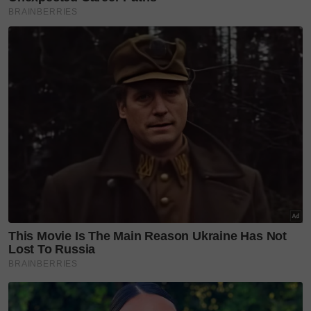
Menurut Fedtri, sepanjang penggambaran
dokumentari tersebut, beliau bukan sahaja
mengenali keindahan teromba, malah memahami
mengapa warisan ini perlu terus dipelihara. Setiap
rangkap mempunyai makna yang dekat dengan
kehidupan seharian, daripada adab menghormati
orang lain sehinggalah cara membentuk masyarakat
yang berakhlak.