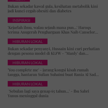
Bukan sekadar kawal gula, kesihatan metabolik kini
jadi kunci cegah obesiti dan diabetes
INSPIRASI
'Kejarlah ilmu, walau sejauh mana pun...' Haroqs
terima Anugerah Penghargaan Khas Naib Canselor
UPSI
HIBURAN LOKAL
Bukan sekadar penyanyi, Hussain kini curi perhatian
dengan pesona model di KLFW - ''Manly' dan
maskulin betul dia berjalan'
HIBURAN LOKAL
'You complete me' - jarang kongsi kisah rumah
tangga, hantaran Sufian Suhaimi buat Rania Al Sadat
curi perhatian
HIBURAN LOKAL
'Sebulan lagi saya genap 65 tahun...' - Ibu Sabri
Yunus meninggal dunia