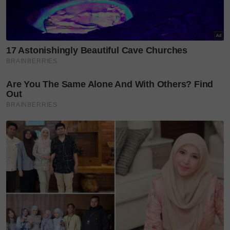
Hakikatnya, masih ramai anak muda hari ini tidak
mengenali teromba. Sedangkan di sebalik susunan
kata yang berirama, tersimpan panduan hidup yang
kekal relevan sepanjang zaman.
Layari portal
SinarPlus
untuk info terkini dan bermanfaat!