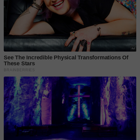
Warisan yang perlu terus hidup
Perjalanan dokumentari itu turut membawa Fedtri
ke Padang, Indonesia, tempat teromba dikenali
sebagai tambo. Di sana, warisan tersebut masih
dipersembahkan dalam majlis perkahwinan
tradisional menerusi alunan puisi yang menyambut
ketibaan pengantin.
Fedtri menyifatkan pengalaman menghasilkan
dokumentari tersebut sebagai satu perjalanan yang
mengajarnya bahawa warisan tidak akan terus
hidup jika sekadar dikenang. Ia perlu dipelajari,
diamalkan dan dipindahkan kepada generasi
seterusnya.