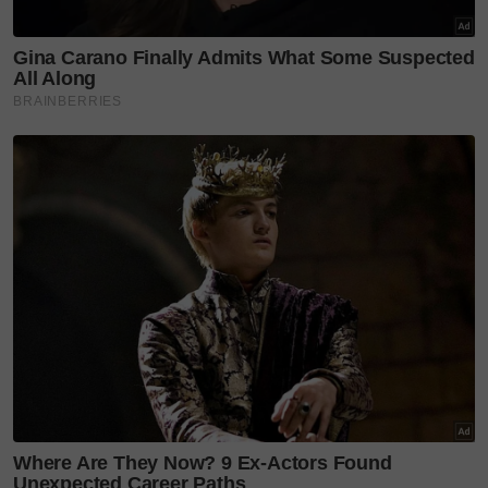
Antara ungkapan yang paling memikat ialah,
"Penakik pisau si raut, ambil galah batang lintabung,
selodang jadikan nyiru, air nan setitik jadikan laut,
tanah nan sekepal jadikan gunung, alam terkembang
jadikan guru." Pepatah Minang itu membawa
maksud manusia perlu sentiasa belajar daripada
alam sekeliling sebagai panduan menjalani
kehidupan.