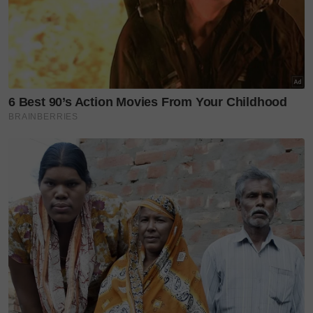
Hafeez AlBukhary
hafiz bukhari
kanser usus tahap empat
Teruskan membaca
'Mesti adik tercari-cari ahli
keluarga...' – Dikenali suka...