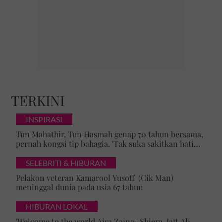
TERKINI
INSPIRASI
Tun Mahathir, Tun Hasmah genap 70 tahun bersama,
pernah kongsi tip bahagia. 'Tak suka sakitkan hati
pasangan, kahwin sampai akhir hayat'
SELEBRITI & HIBURAN
Pelakon veteran Kamarool Yusoff (Cik Man)
meninggal dunia pada usia 67 tahun
HIBURAN LOKAL
'Welcome to the world Aisa Zaina.' Shiera, Jatt Ali