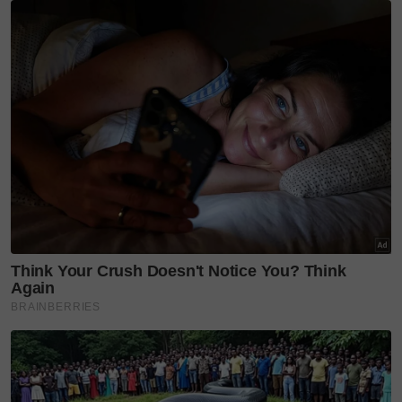
SinarPlus terdahulu berkongsi berita pramugara
Malaysia Airlines (MAS) sedang kritikal melawan
kanser usus tahap empat dan telah dibawa pulang ke
kampung halaman di Perak.
Pergi pada usia 42 tahun, Hafeez banyak berkongsi
konten berkaitan kerjaya pramugara dan
pengalaman mengendalikan penumpang serta
jemaah haji sepanjang penerbangan.
Artikel Berkaitan:
‘Hanya insan terpilih...’ Pernah tular santuni
jemaah haji, pramugara Hafeez Al Bukhary Kini
kritikal lawan kanser usus
Perwatakannya yang mesra dan sentiasa mengukir
senyuman ketika bertugas menjadikan Allahyarham
antara personaliti media sosial disenangi