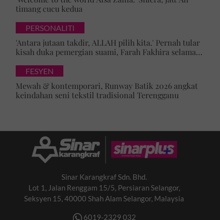
timang cucu kedua
PERSONALITI
'Antara jutaan takdir, ALLAH pilih kita.' Pernah tular
kisah duka pemergian suami, Farah Fakhira selamat
bernikah
FESYEN
Mewah & kontemporari, Runway Batik 2026 angkat
keindahan seni tekstil tradisional Terengganu
Sinar Karangkraf Sdn. Bhd.
Lot 1, Jalan Renggam 15/5, Persiaran Selangor,
Seksyen 15, 40000 Shah Alam Selangor, Malaysia
6019-2329 032