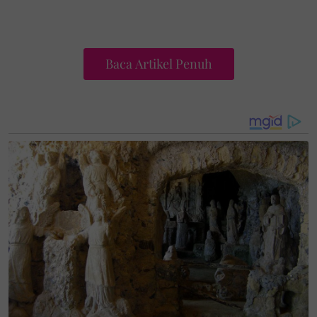
Baca Artikel Penuh
Sementara itu, pelakon dan hos audio siar
Borak
Dalam Galley,
Zarul Umbrella turut berkongsi
hantaran hiba.