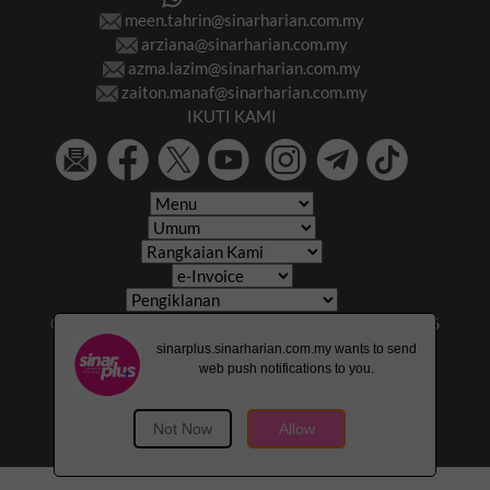
meen.tahrin@sinarharian.com.my
arziana@sinarharian.com.my
azma.lazim@sinarharian.com.my
zaiton.manaf@sinarharian.com.my
IKUTI KAMI
© 2026 All Rights Reserved • Karangkraf Group • © 2026
Hakcipta Terpelihara • Kumpulan Karangkraf