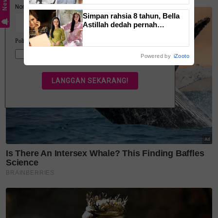
kahwin sampai akhir hayat'
Simpan rahsia 8 tahun, Bella
Astillah dedah pernah
dapatkan bantuan pakar
psikiatri demi kesihatan mental
- ‘Jangan judge orang cari
Powered by
iZooto
bantuan’