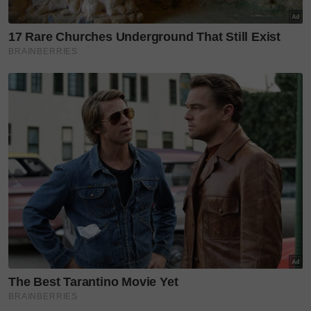
"Selamat jalan sahabat, semoga ALLAH SWT
mencucuri rahmat ke atas rohnya. Menempatkan
dalam kalangan hamba-hamba yang beriman. Al-
Fatihah," coret Zarul.