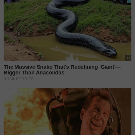
pengikutnya.
Sumber:
Thrread 1
,
2
Layari portal
SinarPlus
untuk info terkini dan bermanfaat!
Jangan lupa follow kami di
Facebook
,
Instagram
,
Threads
,
Twitter
,
YouTube
&
TikTok
. Join grup
Telegram
kami
DI SINI
untuk info dan kisah penuh inspirasi
Jangan lupa dapatkan promosi istimewa
MAKANAN
KUCING TOMKRAF
yang kini sudah berada di 37
cawangan KK Super Mart terpilih di Shah Alam atau beli
secara online di platform
Shopee Karangkraf Mall
sekarang