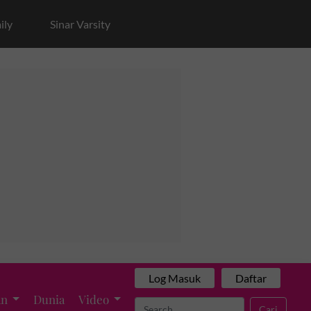
ily
Sinar Varsity
Log Masuk
Daftar
an
Dunia
Video
Cari