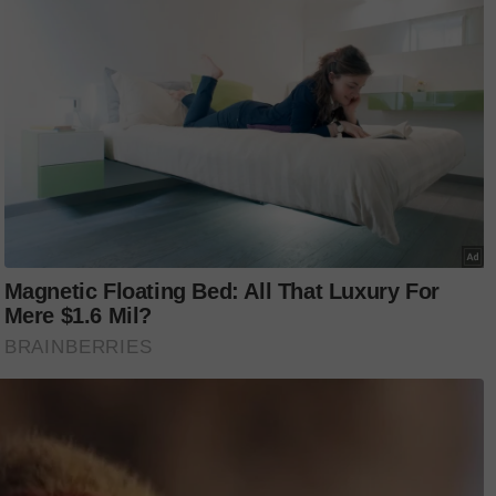
ik (husnulkhatimah)," katanya.
bertemu di tempat yang sama iaitu di Tanah
l by Malaysia Airlines, topik mengenai
ka.
nia selepas bertarung dengan kanser
tuni jemaah haji, pramugara Hafeez Al
 pun, kami akan meminta untuk saling
unkan dosa, doa mati husnul khatimah.
ti apa yang arwah pernah rakamkan
i. Dia memang seorang yang sangat baik,"