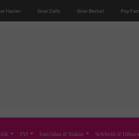
nar Harian
Sinar Daily
Sinar Bestari
Pop Fam
ntik
FYI
Jom Jalan & Makan
Selebriti & Hibur