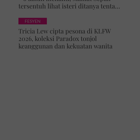
tersentuh lihat isteri ditanya tentang
zuriat, mohon doa dikurniakan anak
FESYEN
Tricia Lew cipta pesona di KLFW
2026, koleksi Paradox tonjol
keanggunan dan kekuatan wanita