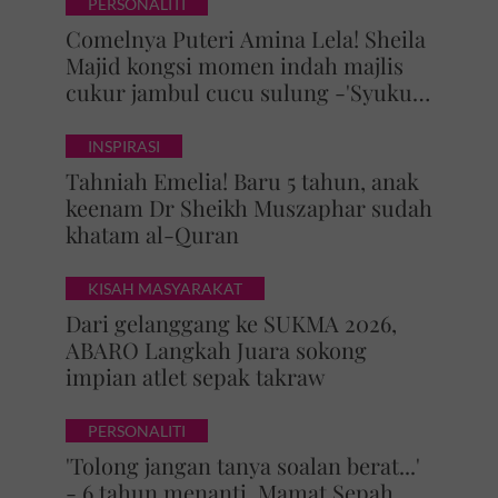
PERSONALITI
Comelnya Puteri Amina Lela! Sheila
Majid kongsi momen indah majlis
cukur jambul cucu sulung -'Syukur
alhamdulillah'
INSPIRASI
Tahniah Emelia! Baru 5 tahun, anak
keenam Dr Sheikh Muszaphar sudah
khatam al-Quran
KISAH MASYARAKAT
Dari gelanggang ke SUKMA 2026,
ABARO Langkah Juara sokong
impian atlet sepak takraw
PERSONALITI
'Tolong jangan tanya soalan berat...'
- 6 tahun menanti, Mamat Sepah