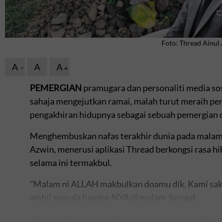
Foto: Thread Ainul
A
A
A
PEMERGIAN
pramugara dan personaliti media sos
sahaja mengejutkan ramai, malah turut meraih pe
pengakhiran hidupnya sebagai sebuah pemergian 
Menghembuskan nafas terakhir dunia pada malam 
Azwin, menerusi aplikasi Thread berkongsi rasa h
selama ini termakbul.
"Malam ni ALLAH makbulkan doamu dik. Kami saksi
ambil semula hamba-NYA di malam Jumaat.
"Husnul khatimah, subhanallah. Semoga ALLAH a