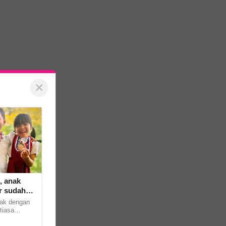
×
, anak
r sudah
ak dengan
tiasa
ak hairanlah