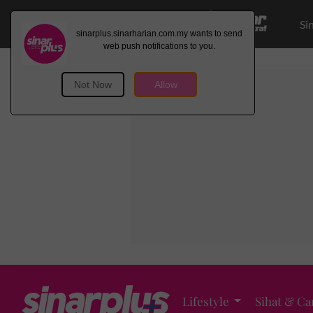
Si
Lifestyle
Sihat & Ca