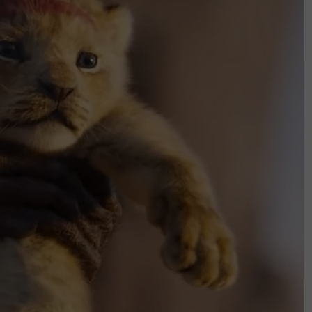
Hafeez yang kritikal bertarung dengan
nafas terakhirnya pada malam Khamis
empatkan dalam kalangan orang-orang yang
!
,
Twitter
,
YouTube
&
TikTok
. Join grup
Telegram
CING TOMKRAF
yang kini sudah berada di 37
secara online di platform
Shopee Karangkraf Mall