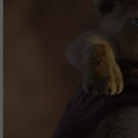
SinarPlus terdahulu melaporkan tentang keadaan 
kanser usus yang dihidapinya.
Allahyarham kemudian disahkan menghembuskan 
(malam Jumaat).
Semoga roh Allahyarham dicucuri rahmat dan dit
beriman. Al-Fatihah.
Layari portal
SinarPlus
untuk info terkini dan bermanfaat
Jangan lupa follow kami di
Facebook
,
Instagram
,
Threads
kami
DI SINI
untuk info dan kisah penuh inspirasi
Jangan lupa dapatkan promosi istimewa
MAKANAN KU
cawangan KK Super Mart terpilih di Shah Alam atau beli 
sekarang