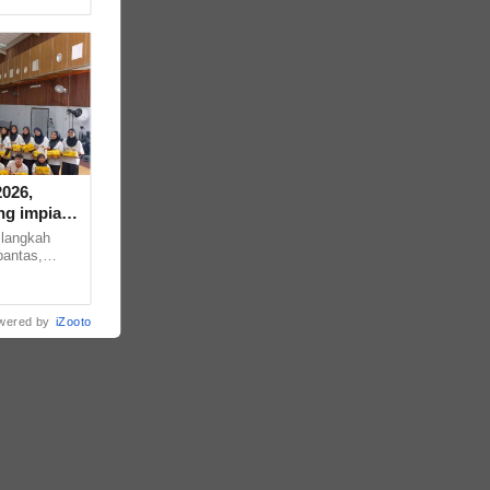
026,
g impian
 langkah
pantas,
 strategi,
wered by
iZooto