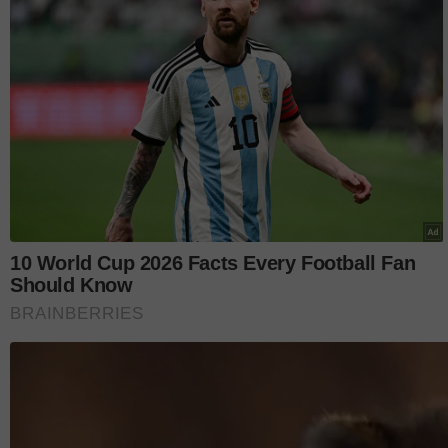
sendiri sudah termasuk dalam pengakhiran yang ba
Tambah Nurul Azwin, sebagai individu yang kerap 
Suci ketika arwah mengendalikan penerbangan Ama
pengakhiran hidup sering menjadi perbualan mere
Artikel Berkaitan:
Pramugara Hafeez AlBukhary meninggal du
usus
‘Hanya insan terpilih...’ Pernah tular san
Bukhary Kini kritikal lawan kanser usus
"Antara doa-doa yang dikirim atau sembang santai
mendoakan antara satu sama lain. Doa ALLAH amp
"Doakanlah kebaikan buat arwah juga, sama seper
sewaktu dia menyantuni jemaah-jemaah sebelum in
ujarnya.