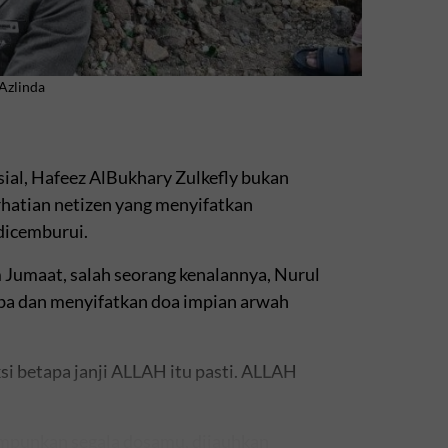
 Azlinda
ial, Hafeez AlBukhary Zulkefly bukan
rhatian netizen yang menyifatkan
dicemburui.
Jumaat, salah seorang kenalannya, Nurul
iba dan menyifatkan doa impian arwah
 betapa janji ALLAH itu pasti. ALLAH
mpunkan segala dosamu, dijauhkan