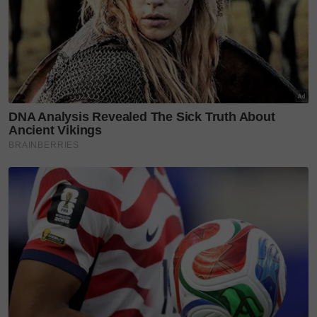
produksi sedaya upaya cuba menonjolkan sisi
keindahan Malaysia untuk dikongsi bersama
penonton luar.
“Boleh dikatakan lebih 40 peratus penggambaran
filem ini disiapkan di Malaysia. Malah selepas
berakhir penggambaran di sini, proses pos produksi
juga bakal diadakan di Malaysia.
"Sepanjang tempoh penggambaran, kedua produksi
cuba ‘mengeksploitasi’ keindahan Malaysia sekali
gus mempromosi pelancongan dan mempamerkan
keindahan Malaysia serta rakyatnya,”
ujarAbdulrahman ketika berkongsi keterujaannya
mengenai projek berkenaan.
Bagi beliau sendiri, penglibatan ini membawa