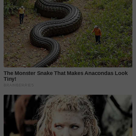
memberi peluang kepada 33 kru dari Mesir untuk
merasai sendiri pengalaman bekerja di sini, malah
turut membuka ruang kolaborasi bersama lebih 220
kru kreatif tempatan yang berkongsi kepakaran di
belakang tabir.
Sepanjang tempoh penggambaran tersebut, pihak