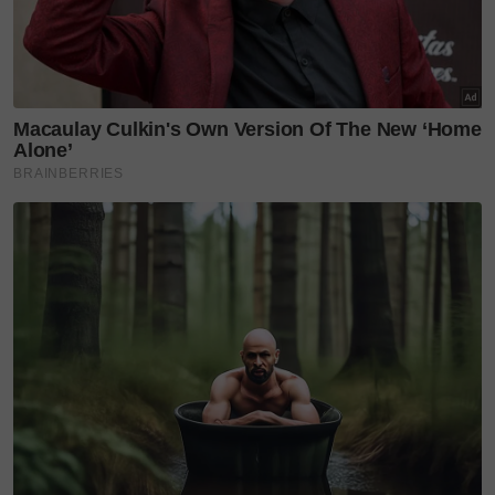
Teruskan membaca
Kekal anggun dan cergas di
usia 51 tahun, Kris Dayanti...
Kmy Kmo & Luca Sickta
bergabung dengan Niken
Salindry,...