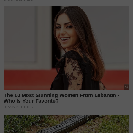
Malah, gambar mahupun sebarang rakaman
sepanjang berada di lokasi tidak boleh didedahkan
atau dikongsi sewenang-wenangnya kepada umum
demi menjaga eksklusiviti karya berkenaan.
Di sebalik lensa kamera, projek garapan pengarah
Mootaaz El Tomy ini sebenarnya mendapat
kerjasama harmoni antara Synergy Plus dan Inifinity
Films.
Kehadiran naskhah komedi sosial itu bukan sahaja