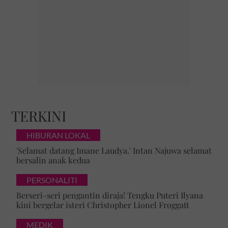
TERKINI
HIBURAN LOKAL
'Selamat datang Imane Laudya.' Intan Najuwa selamat
bersalin anak kedua
PERSONALITI
Berseri-seri pengantin diraja! Tengku Puteri Ilyana
kini bergelar isteri Christopher Lionel Froggatt
MEDIK