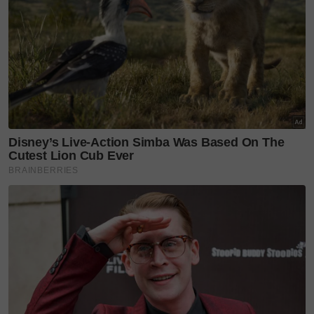
Dengan berakhirnya fasa penggambaran tersebut,
proses pascaproduksi pula dijadualkan menyusul,
meninggalkan sebuah memori manis tentang
bagaimana sebuah karya seni mampu menyatukan
dua budaya yang berbeza secara harmoni di ruang
kota.
Layari portal
SinarPlus
untuk info terkini dan bermanfaat!
Jangan lupa follow kami di
Facebook
,
Instagram
,
Threads
,
Twitter
,
YouTube
&
TikTok
. Join grup
Telegram
kami
DI SINI
untuk info dan kisah penuh inspirasi
Jangan lupa dapatkan promosi istimewa
MAKANAN
KUCING TOMKRAF
yang kini sudah berada di 37
cawangan KK Super Mart terpilih di Shah Alam atau beli
secara online di platform
Shopee Karangkraf Mall
sekarang