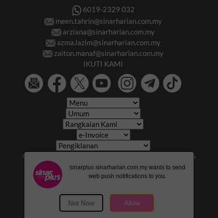
6019-2329 032
meen.tahrin@sinarharian.com.my
arziana@sinarharian.com.my
azma.lazim@sinarharian.com.my
zaiton.manaf@sinarharian.com.my
IKUTI KAMI
© 2026 All Rights Reserved • Karangkraf Group • © 2026
Hakcipta Terpelihara • Kumpulan Karangkraf