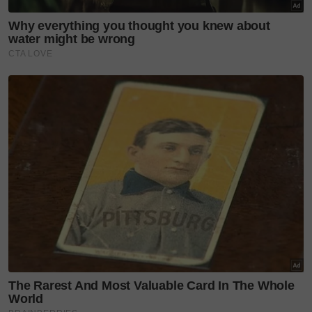
Cinta sempurna pada usia 61
tahun, Aamir Khan sah
bergelar...
'Saya rindukan anak-anak' –
Dua tahun terpisah, Aliff
Aziz...