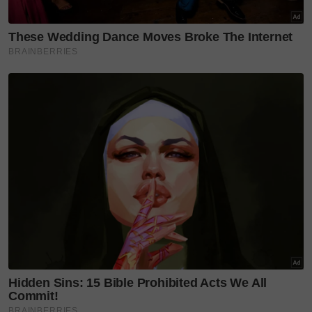
Menurut Penerbit Eksekutifnya, Abdulrahman
Suud, cara dan polisi kerja untuk naskhah kali ini
memang diakui agak ketat.
Jelas beliau, hal ini didorong oleh faktor
kemasyhuran aktor otaiseperti Karim Abdel Aziz
yang dianggap sebagai bintang nombor satu di sana
dan sangat berpengaruh.