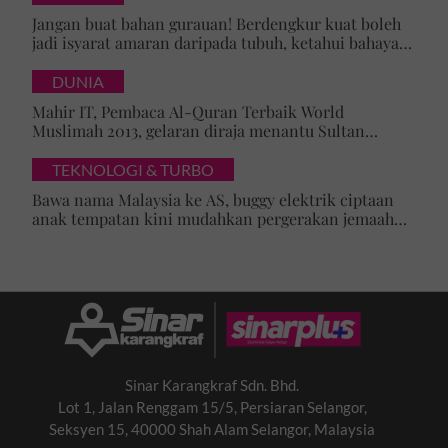
Jangan buat bahan gurauan! Berdengkur kuat boleh
jadi isyarat amaran daripada tubuh, ketahui bahaya
tersembunyi OSA
DUNIA
Mahir IT, Pembaca Al-Quran Terbaik World
Muslimah 2013, gelaran diraja menantu Sultan
Brunei, Pengiran Raabi’atul Adawiyyah ditarik serta-
merta
TEKNOLOGI & TURBO
Bawa nama Malaysia ke AS, buggy elektrik ciptaan
anak tempatan kini mudahkan pergerakan jemaah
majlis ilmu
Sinar Karangkraf Sdn. Bhd.
Lot 1, Jalan Renggam 15/5, Persiaran Selangor,
Seksyen 15, 40000 Shah Alam Selangor, Malaysia