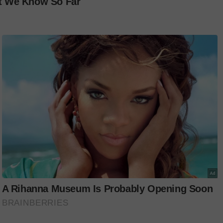
logi kes amuk tragis bekas polis di Thailand
NG NYAWA