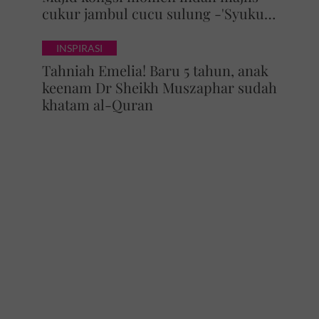
cukur jambul cucu sulung -'Syukur
alhamdulillah'
INSPIRASI
Tahniah Emelia! Baru 5 tahun, anak
keenam Dr Sheikh Muszaphar sudah
khatam al-Quran