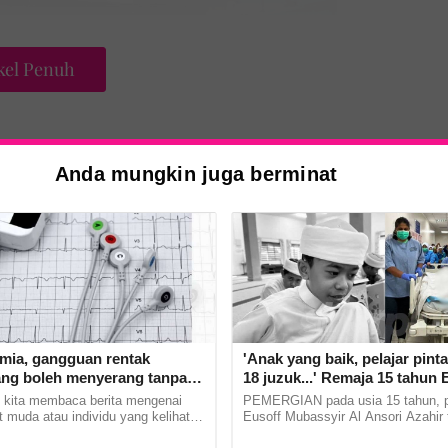
kel Penuh
Anda mungkin juga berminat
di utara Bangkok, tayar bas berkenaan
ilang kawalan lalu merempuh penghadang
tmia, gangguan rentak
'Anak yang baik, pelajar pinta
ang boleh menyerang tanpa
18 juzuk...' Remaja 15 tahun 
angki bahan bakar kenderaan yang
Mubassyir derma organ, walk
 kita membaca berita mengenai
PEMERGIAN pada usia 15 tahun, pe
honour menyentuh hati
t muda atau individu yang kelihatan
Eusoff Mubassyir Al Ansori Azahir 
tiba rebah dan meninggal dunia
menerima walk of honor daripada w