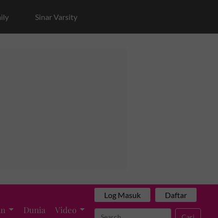
ily
Sinar Varsity
Log Masuk
Daftar
an
Dunia
Video
Cari