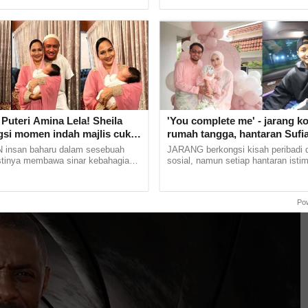
ukan,... ...
Hospital Segamat. Pelajar... ...
Puteri Amina Lela! Sheila
'You complete me' - jarang k
gsi momen indah majlis cukur
rumah tangga, hantaran Sufi
cu sulung -'Syukur
buat Rania Al Sadat curi perh
insan baharu dalam sesebuah
JARANG berkongsi kisah peribadi 
lah'
stinya membawa sinar kebahagiaan
sosial, namun setiap hantaran isti
diungkapkan dengan kata-kata. Hal
pasangan penyanyi, Sufian Suhaim
ut dirasai oleh... ......
isteri tercinta, Rania Al Sadat... ...
Po
enyambar bas ketika ia terbakar di bawah
dar di laman sosial meruntun hati