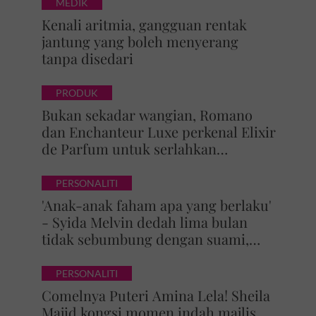
MEDIK
Kenali aritmia, gangguan rentak
jantung yang boleh menyerang
tanpa disedari
PRODUK
Bukan sekadar wangian, Romano
dan Enchanteur Luxe perkenal Elixir
de Parfum untuk serlahkan
keyakinan diri
PERSONALITI
'Anak-anak faham apa yang berlaku'
- Syida Melvin dedah lima bulan
tidak sebumbung dengan suami,
pilih pulang ke kampung
PERSONALITI
Comelnya Puteri Amina Lela! Sheila
Majid kongsi momen indah majlis