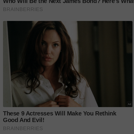
24 anak kecil, guru taska hamil maut, berikut krono
GURU MUDA BERKORBAN HINGGA KE HUJU
Artikel Berkaitan: