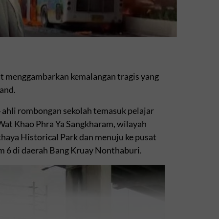
at menggambarkan kemalangan tragis yang
and.
4
ahli rombongan sekolah temasuk pelajar
h Wat Khao Phra Ya Sangkharam, wilayah
thaya Historical Park dan menuju ke pusat
m 6 di daerah Bang Kruay Nonthaburi.