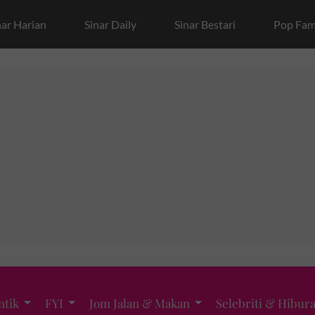
nar Harian
Sinar Daily
Sinar Bestari
Pop Fam
ntik
FYI
Jom Jalan & Makan
Selebriti & Hibur