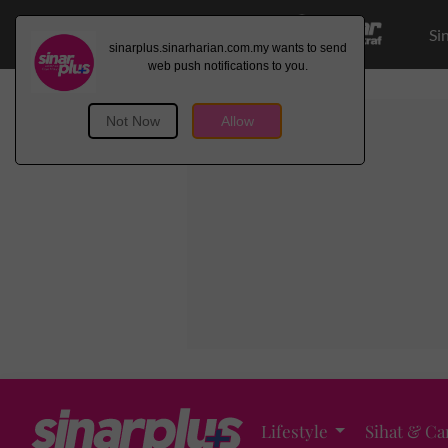
Si
Lifestyle
Sihat & Ca