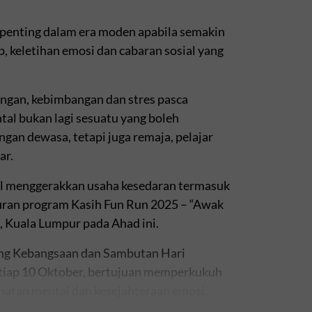
penting dalam era moden apabila semakin
, keletihan emosi dan cabaran sosial yang
ngan, kebimbangan dan stres pasca
al bukan lagi sesuatu yang boleh
gan dewasa, tetapi juga remaja, pelajar
ar.
pil menggerakkan usaha kesedaran termasuk
uran program Kasih Fun Run 2025 – “Awak
, Kuala Lumpur pada Ahad ini.
ing Kebangsaan dan Sambutan Hari
tiap 10 Oktober, bertujuan memperkukuh
hatan mental dan kesejahteraan emosi.