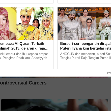
an, pada Ahad. Khabar... ...
isteri yang sedang menantikan zuriat
 Pembaca Al-Quran Terbaik
Berseri-seri pengantin diraja
imah 2013, gelaran diraja
Puteri Ilyana kini bergelar iste
ultan Brunei, Pengiran
Christopher Lionel Froggatt
 lembut dan ibu kepada empat
ANGGUN dan menawan, puteri Sul
 Adawiyyah ditarik serta-
, Pengiran Raabi’atul Adawiyyah
Tengku Puteri Raja Tengku Puteri I
i Bolkiah antara kerabat diraja
kini bergelar isteri kepada lelaki pil
salam yang... ......
Christopher... ...
Po
, Puan Nordina Haron,
, berkata kesihatan mental kini menjadi
ividu dan masyarakat, dan perlu diberi