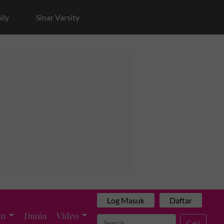
ily
Sinar Varsity
Log Masuk
Daftar
an
Dunia
Video
Cari