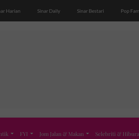
nar Harian
Sinar Daily
Sinar Bestari
Pop Fam
ntik
FYI
Jom Jalan & Makan
Selebriti & Hibur