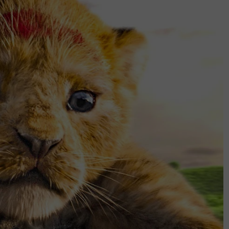
i juga selaras dengan usaha memperkukuh
siatif seperti Pusat Sokongan Sosial
kaunseling berdaftar, bimbingan dan
 Negara Kementerian Pembangunan Wanita,
ama Sinar Karangkraf Sdn Bhd, dan KL Car
f untuk menggalakkan masyarakat bergerak
.
h 1,000 peserta dari pelbagai lapisan
ngan agensi kerajaan. Ia turut menawarkan
 di tengah-tengah ibu kota.
a kesejahteraan mental berkait rapat
rjalan atau berlari bukan sahaja baik untuk
rfin yang meningkatkan mood dan