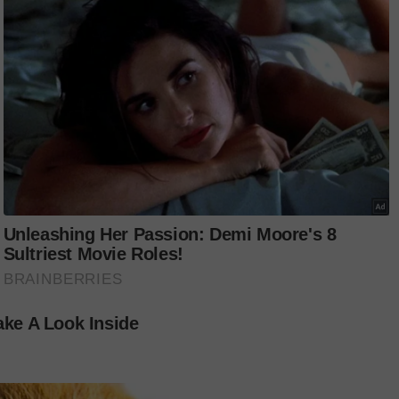
k tekanan, tetapi tentang bagaimana kita
ain dan membina daya tahan diri. Kasih
kesejahteraan diri bermula dengan langkah