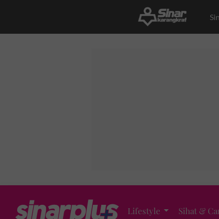
Si
Lifestyle
Sihat & Ca