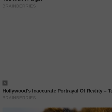
“Menjaga kesihatan mental bukan sekadar mengela
menyeimbangkan emosi, berhubung dengan orang l
Fun Run ini kami anjurkan sebagai simbol bahawa 
kecil dan memupuk kesedaran secara Santai,