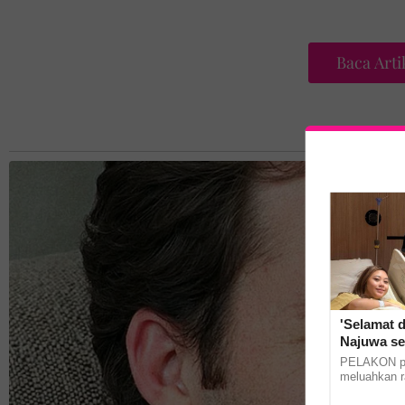
Baca Arti
×
'Selamat datang Imane Laudya.'
Intan Najuwa selamat bersalin anak
kedua
'Selamat d
Najuwa se
PELAKON pop
meluahkan r
melahirkan 