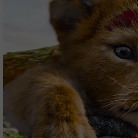
Puan Nordina menambah, penganjuran program in
sistem sokongan sosial dan psikososial melalui ini
Setempat (PSSS) YKN, yang menyediakan khidmat 
intervensi kepada mereka yang memerlukan.
Program Kasih Fun Run 2025 Yayasan Kebajikan
Keluarga dan Masyarakat (KPWKM), dengan Kerjas
Free Morning, sebagai platform santai dan positi
aktif sambil menyebarkan mesej kesihatan mental
Larian sejauh 5 kilometer itu dijangka menarik lebi
masyarakat termasuk keluarga, pelajar dan kakita
pengalaman santai dengan suasana mesra komuniti
Mengulas lanjut, Puan Nordina menegaskan bahaw
dengan gaya hidup sihat. Aktiviti fizikal seperti be
tubuh, malah membantu melepaskan hormon endo
ketenangan.