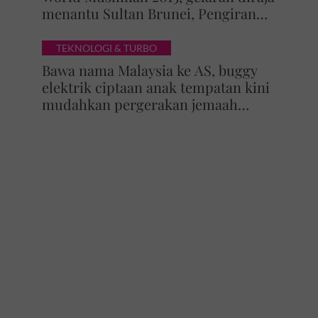
menantu Sultan Brunei, Pengiran
Raabi’atul Adawiyyah ditarik serta-
merta
TEKNOLOGI & TURBO
Bawa nama Malaysia ke AS, buggy
elektrik ciptaan anak tempatan kini
mudahkan pergerakan jemaah
majlis ilmu