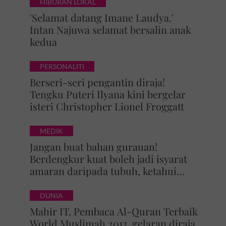
HIBURAN LOKAL
'Selamat datang Imane Laudya.'
Intan Najuwa selamat bersalin anak
kedua
PERSONALITI
Berseri-seri pengantin diraja!
Tengku Puteri Ilyana kini bergelar
isteri Christopher Lionel Froggatt
MEDIK
Jangan buat bahan gurauan!
Berdengkur kuat boleh jadi isyarat
amaran daripada tubuh, ketahui
bahaya tersembunyi OSA
DUNIA
Mahir IT, Pembaca Al-Quran Terbaik
World Muslimah 2013, gelaran diraja