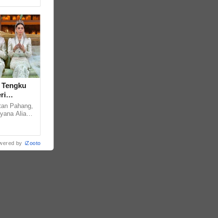
.... ...
! Tengku
ri
tan Pahang,
lyana Alia
ihan hatinya,
wered by
iZooto