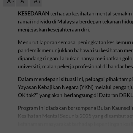
A
A
A
KESEDARAN
terhadap kesihatan mental semakin 
ramai individu di Malaysia berdepan tekanan hidup
menjejaskan kesejahteraan diri.
Menurut laporan semasa, peningkatan kes kemuru
pandemik menunjukkan bahawa isu kesihatan ment
dipandang ringan. Ia bukan hanya melibatkan golon
universiti, malah pekerja profesional di bandar bes
Dalam mendepani situasi ini, pelbagai pihak tam
Yayasan Kebajikan Negara (YKN) melalui penganj
OK tak?”, yang akan berlangsung di Dataran DBKL
Program ini diadakan bersempena Bulan Kaunsel
Kesihatan Mental Sedunia 2025 yang disambut se
kefahaman masyarakat terhadap kepentingan kesi