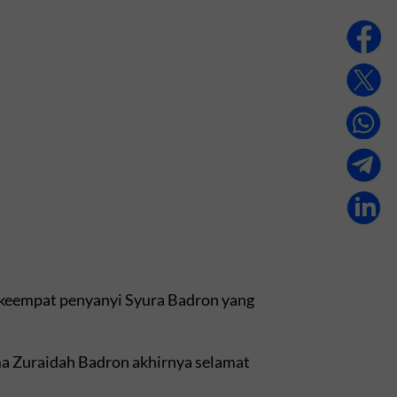
keempat penyanyi Syura Badron yang
ama Zuraidah Badron akhirnya selamat