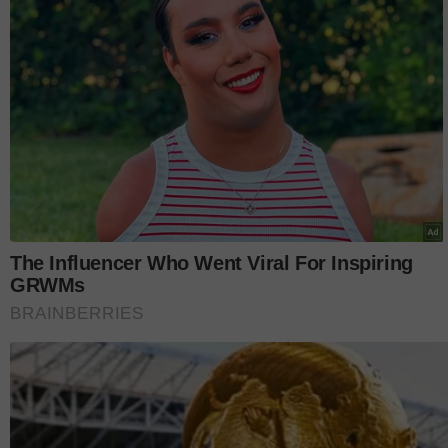
Bekas juara
Master Chef Selebriti
musim kedua ya
Farizat pada 22 Januari 2022.