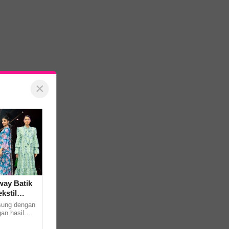
×
ay Batik
kstil
sung dengan
an hasil
anu sempena