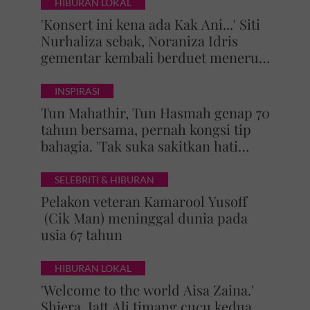
HIBURAN LOKAL
'Konsert ini kena ada Kak Ani...' Siti
Nurhaliza sebak, Noraniza Idris
gementar kembali berduet menerusi
'Hati Kama' selepas 25 tahun
INSPIRASI
Tun Mahathir, Tun Hasmah genap 70
tahun bersama, pernah kongsi tip
bahagia. 'Tak suka sakitkan hati
pasangan, kahwin sampai akhir
hayat'
SELEBRITI & HIBURAN
Pelakon veteran Kamarool Yusoff
(Cik Man) meninggal dunia pada
usia 67 tahun
HIBURAN LOKAL
'Welcome to the world Aisa Zaina.'
Shiera, Jatt Ali timang cucu kedua