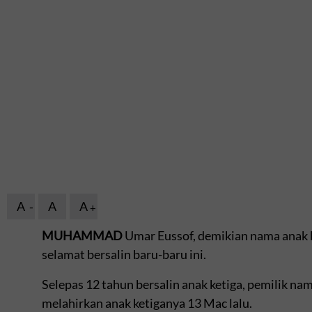
A
A
A
MUHAMMAD
Umar Eussof, demikian nama anak 
selamat bersalin baru-baru ini.
Selepas 12 tahun bersalin anak ketiga, pemilik n
melahirkan anak ketiganya 13 Mac lalu.