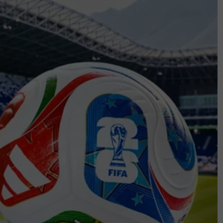
kahwinan pertamanya iaitu Nurul Dania
 Irfan Aryan, 12.
 bergelar isteri