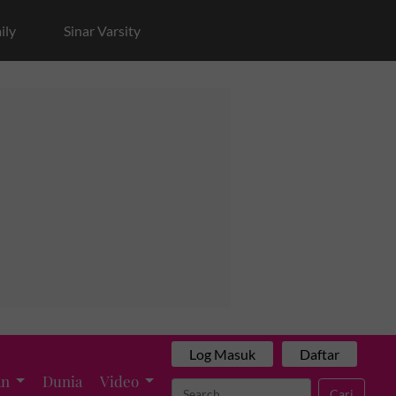
ily
Sinar Varsity
Log Masuk
Daftar
an
Dunia
Video
Cari