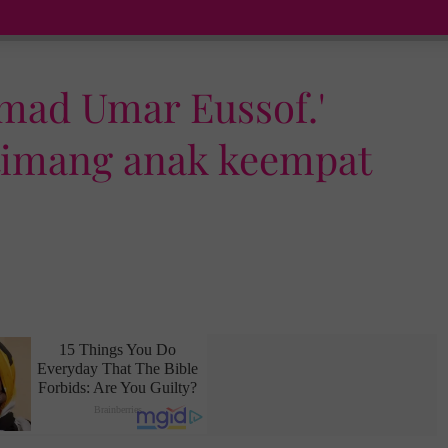
mad Umar Eussof.'
 timang anak keempat