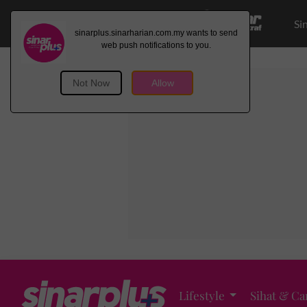
Si
Lifestyle
Sihat & Ca