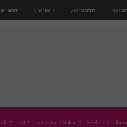
nar Harian
Sinar Daily
Sinar Bestari
Pop Fam
ntik
FYI
Jom Jalan & Makan
Selebriti & Hibur