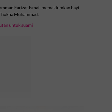
hammad Farizat Ismail memaklumkan bayi
r Thokha Muhammad.
jutan untuk suami