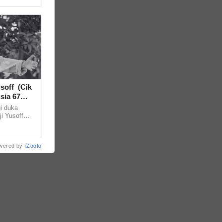
soff (Cik
sia 67
i duka
i Yusoff
hembuskan
wered by
iZooto