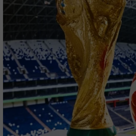
Syura terdahulu memiliki tiga anak daripada per
Irdani, 16, Nurul Qaisara Sofia, 14, dan Muhammad
Baca juga:
Akhiri status ibu tunggal, Syura kembali