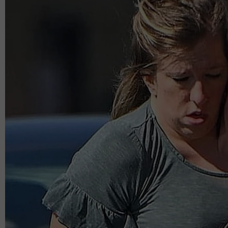
Berkongsi keunikan resipi tersebut, Muslimah akui
menjadi inti popia, sambal homemade antara pen
sangat popular.
Bermula jam 8 pagi, segala persiapan dilakukan se
sebelum memulakan operasi perniagaan pada jam 2