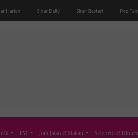
nar Harian
Sinar Daily
Sinar Bestari
Pop Fam
ntik
FYI
Jom Jalan & Makan
Selebriti & Hibur