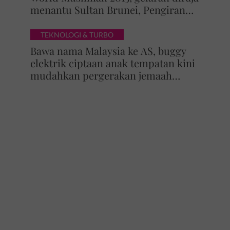
menantu Sultan Brunei, Pengiran
Raabi’atul Adawiyyah ditarik serta-
merta
TEKNOLOGI & TURBO
Bawa nama Malaysia ke AS, buggy
elektrik ciptaan anak tempatan kini
mudahkan pergerakan jemaah
majlis ilmu