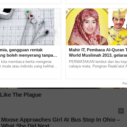
an, pada Ahad. Khabar... ......
isteri yang sedang menantikan zuriat
 tertawan.
ain, setiap kepingan dipotong kecil dan
taburan bawang goreng yang rangup.
tmia, gangguan rentak
Mahir IT, Pembaca Al-Quran 
ang boleh menyerang tanpa
World Muslimah 2013, gelaran
menantu Sultan Brunei, Peng
 kita membaca berita mengenai
PERWATAKAN lembut dan ibu kep
Raabi’atul Adawiyyah ditarik 
t muda atau individu yang kelihatan
cahaya mata, Pengiran Raabi’atul
tiba rebah dan meninggal dunia
Pengiran Haji Bolkiah antara keraba
merta
ukan,... ...
Brunei Darussalam yang... ...
Po
ri dan boleh mencecah lebih 200 keping pada
k menang tangan.