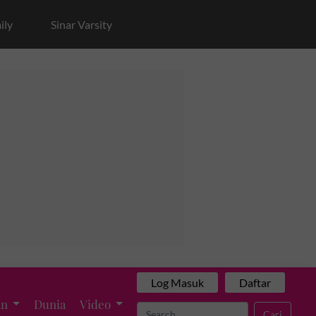
ily
Sinar Varsity
Log Masuk
Daftar
an
Dunia
Video
Cari