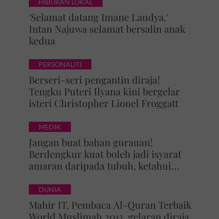
HIBURAN LOKAL
'Selamat datang Imane Laudya.'
Intan Najuwa selamat bersalin anak
kedua
PERSONALITI
Berseri-seri pengantin diraja!
Tengku Puteri Ilyana kini bergelar
isteri Christopher Lionel Froggatt
MEDIK
Jangan buat bahan gurauan!
Berdengkur kuat boleh jadi isyarat
amaran daripada tubuh, ketahui
bahaya tersembunyi OSA
DUNIA
Mahir IT, Pembaca Al-Quran Terbaik
World Muslimah 2013, gelaran diraja