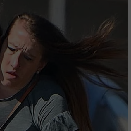
, selain 50 kilogram sengkuang segar yang
cetus keenakan rasa yang membuatkan ia
ndiri sambil dibantu suami dan anak
 petang hingga 6.30 petang.