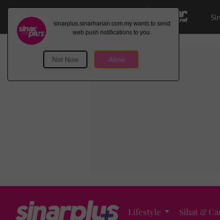
Si
Lifestyle
Sihat & Ca