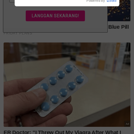
Powered by
iZooto
penunggang yang menghargai pesona klasik serta
keseronokan dalam inovasi.
Cruiser Heritage serba baharu kini ditawarkan di
Malaysia pada harga bermula RM119,500.
Camry XV80