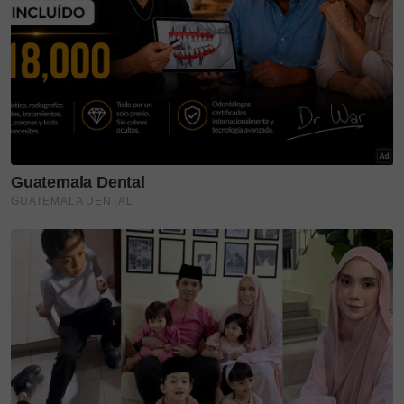
Layari portal
SinarPlus
untuk info terkini dan bermanfaat!
Jangan lupa follow kami di
Facebook
,
Instagram
,
Threads
,
Twitter
,
YouTube
&
TikTok
. Join grup
Telegram
kami
DI SINI
untuk info dan kisah penuh inspirasi
Jangan lupa dapatkan promosi istimewa
MAKANAN
KUCING TOMKRAF
yang kini sudah berada di 37
cawangan KK Super Mart terpilih di Shah Alam atau beli
secara online di platform
Shopee Karangkraf Mall
sekarang