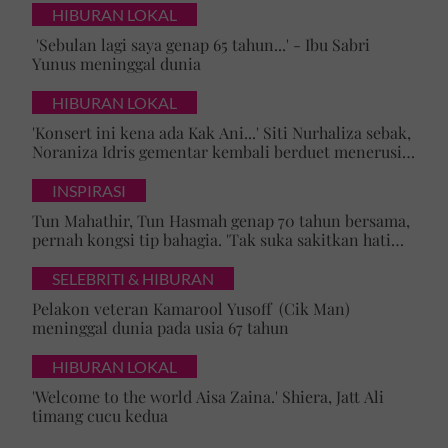
HIBURAN LOKAL
'Sebulan lagi saya genap 65 tahun...' - Ibu Sabri
Yunus meninggal dunia
HIBURAN LOKAL
'Konsert ini kena ada Kak Ani...' Siti Nurhaliza sebak,
Noraniza Idris gementar kembali berduet menerusi
'Hati Kama' selepas 25 tahun
INSPIRASI
Tun Mahathir, Tun Hasmah genap 70 tahun bersama,
pernah kongsi tip bahagia. 'Tak suka sakitkan hati
pasangan, kahwin sampai akhir hayat'
SELEBRITI & HIBURAN
Pelakon veteran Kamarool Yusoff (Cik Man)
meninggal dunia pada usia 67 tahun
HIBURAN LOKAL
'Welcome to the world Aisa Zaina.' Shiera, Jatt Ali
timang cucu kedua