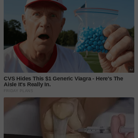
10,750rpm dan tork 84Nm pada 8,500rpm.
Antara kelengkapan sistem elektronik yang ada
termasuklah Optimised Cornering ABS, Traction
Control, Triumph Shift Assist, Bluetooth, Cruise
Control dan tiga mod tunggangan (Rain, Sport &
Road). Semua ciri-ciri tersebut pasti memberikan
anda kepuasan dalam dunia pengembaraan.
BMW R 12