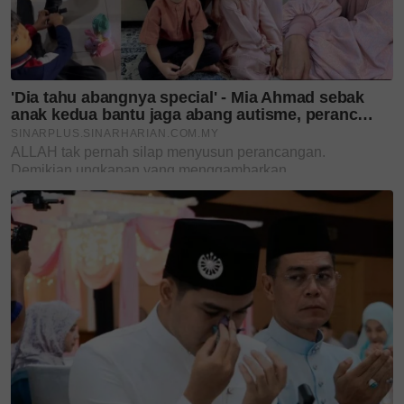
Teruskan membaca
Bukan biasa-biasa! SUV
baharu paling smart tahun
ini boleh...
Kereta elektrik kini jadi
pilihan gaya hidup canggih
&...
Kuasa AI dalam genggaman!
TravelMate P6 14 AI tampil
dengan...