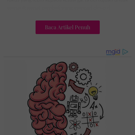
menarik minat pembeli yang mencari ciri-ciri
sedemikian untuk kegunaan harian mereka.
Baca Artikel Penuh
Dilancarkan pada Oktober lalu, SUV lima tempat
duduk ini adalah kenderaan boleh dipertimbangkan
bagi mereka yang suka kepada ruang besar.