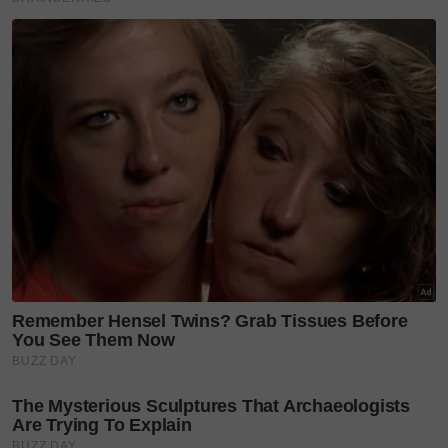
(LFP) 69.9 kWh, yang menawarkan C10 jarak
pemanduan sehingga 424 km mengikut penilaian
WLTP dengan sekali cas.
Triumph Tiger Sport 800
ADAKALANYA anda suka untuk mencari