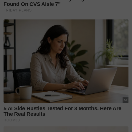
WALAUPUN kereta elektrik SUV menjadi pilihan
terkini namun peminat setia model sedan masih
setia menanti kehadiran model baru di pasaran.
Sudah pun dirasmikan di pasaran Thailand dan
Singapura, Toyota Camry generasi ke-9, Camry
XV80 akhirnya akan menembusi pasaran Malaysia
tidak lama lagi.
Camry XV80 merupakan model yang dikemaskini
secara ketara daripada generasi XV70.
Ia dinaik taraf dengan reka bentuk luaran dan
dalaman yang terkini serta beberapa
penambahbaikan dari segi pemanduan.
Selain hibrid, Camry XV80 turut ditawarkan dalam
versi petrol sepenuhnya. Ia menggunakan enjin