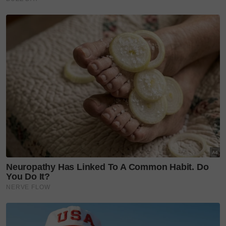
ketenangan dengan memandu jarak jauh sama ada
bersendirian mahu pun bersama keluarga.
Jika seorang diri, lebih seronok menunggang
motosikal berkuasa besar.
Boleh juga membuat kumpulan bersama rakan-
rakan untuk perjalanan sehala.
Bagi anda yang berminat untuk mencuba
pengalaman ini, jenama Triumph di Malaysia telah
memperkenalkan Tiger Sport 800 serba baharu.
Model itu didatangkan dengan enjin tiga silinder
yang bersesaran 798cc, DOHC dengan sistem
penyejuk cecair.
Enjinnya bertransmisi 6-kelajuan yang mampu
menghasilkan kuasa maksimum 115PS pada