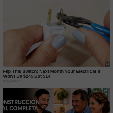
petrol Dynamic Force 2.0 liter atau 2.5 liter.
Reka bentuk luaran di hadapan yang serba moden
signatur jerung hammerhead seperti model Prius
baharu. Ia memberikan aura ‘garang’ dengan sekali
pandang. Berdimensi 4,920 mm panjang, 1,840 mm
lebar, 1,455 mm tinggi dan jarak roda sejauh 2,825
mm.