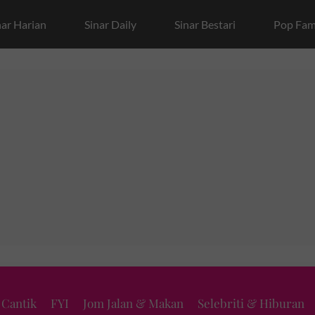
nar Harian
Sinar Daily
Sinar Bestari
Pop Fam
 Cantik
FYI
Jom Jalan & Makan
Selebriti & Hiburan