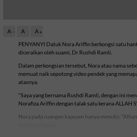
A
A
A
PENYANYI Datuk Nora Ariffin berkongsi satu ha
diceraikan oleh suami, Dr Rushdi Ramli.
Dalam perkongsian tersebut, Nora atau nama seb
memuat naik sepotong video pendek yang memapark
atasnya.
"Saya yang bernama Rushdi Ramli, dengan ini men
Norafiza Ariffin dengan talak satu kerana ALLAH S
Nora pada ruangan kapsyen hanya menulis: “Alhamd
luahnya ringkas.