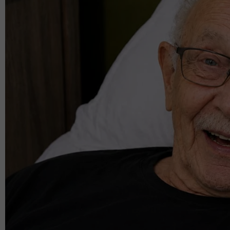
sekarang
Teruskan membaca
'Saya tidak pernah
'Ibu awak sangat
give up' - Betty
hebat.' - Ayash Affan