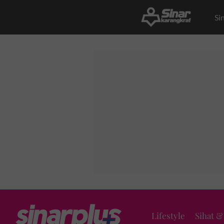
Si
Lifestyle
Sihat &