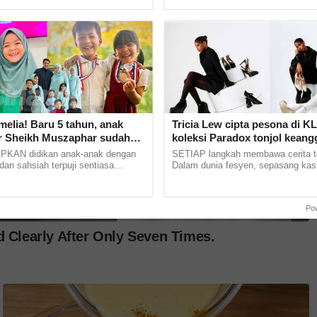
salam yang... ...
yang sama turut dirasai oleh... ...
 mengenai keretakkan rumah tangga wanita
tan Figh & Usul, Universiti Malaya, tetapi
elia! Baru 5 tahun, anak
Tricia Lew cipta pesona di K
 Sheikh Muszaphar sudah
koleksi Paradox tonjol kean
-Quran
kekuatan wanita
AN didikan anak-anak dengan
SETIAP langkah membawa cerita te
an sahsiah terpuji sentiasa
Dalam dunia fesyen, sepasang kas
an setiap ibu bapa. Tidak hairanlah
sekadar pelengkap penampilan, tet
Angkasawan... ......
simbol keyakinan, karakter... ...
Po