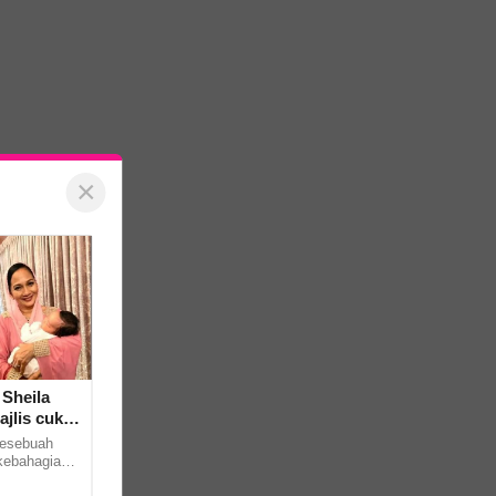
×
 Sheila
jlis cukur
esebuah
kebahagiaan
a-kata. Hal