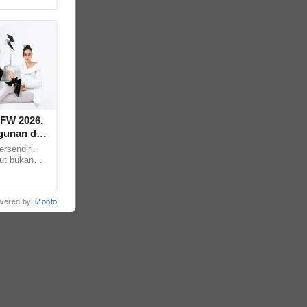
LFW 2026,
ggunan dan
rsendiri.
ut bukan
api menjadi
wered by
iZooto