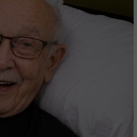
Bukan sekadar
'You complete me' -
penyanyi, Hussain
jarang kongsi kisah