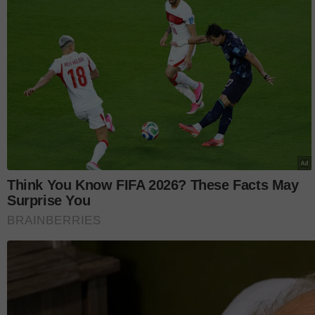
Nora mendirikan rumah tangga dengan Rushdi yan
Nawawi dalam satu majlis pada 2021.
Untuk rekod, Johan meninggal dunia pada 24 Mac 
jantung. Mereka sebelum itu mendirikan rumah t
dikurniakan empat cahaya mata.
Sumber: Instagram itsnoraariffin
Layari portal
SinarPlus
untuk info terkini dan bermanfaat
Jangan lupa follow kami di
Facebook
,
Instagram
,
Threads
kami
DI SINI
untuk info dan kisah penuh inspirasi
Jangan lupa dapatkan promosi istimewa
MAKANAN KU
cawangan KK Super Mart terpilih di Shah Alam atau beli 