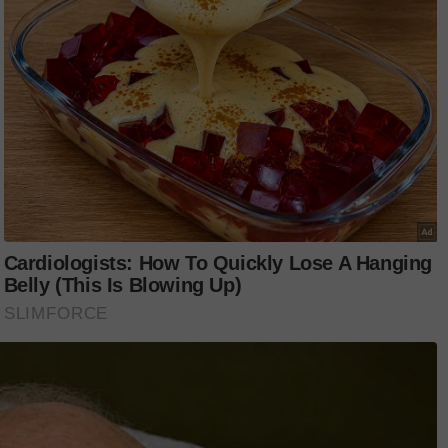
g juga kawan baik arwah suaminya, Johan
2017 pada usia 52 tahun akibat serangan
angga dengan Johan pada 1992 dan
!
,
Twitter
,
YouTube
&
TikTok
. Join grup
Telegram
CING TOMKRAF
yang kini sudah berada di 37
secara online di platform
Shopee Karangkraf Mall