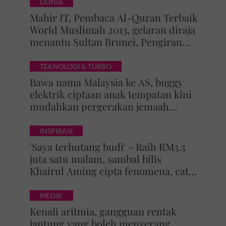
DUNIA
Mahir IT, Pembaca Al-Quran Terbaik
World Muslimah 2013, gelaran diraja
menantu Sultan Brunei, Pengiran
Raabi’atul Adawiyyah ditarik serta-
merta
TEKNOLOGI & TURBO
Bawa nama Malaysia ke AS, buggy
elektrik ciptaan anak tempatan kini
mudahkan pergerakan jemaah
majlis ilmu
INSPIRASI
'Saya terhutang budi' - Raih RM3.5
juta satu malam, sambal bilis
Khairul Aming cipta fenomena, catat
5 rekod baharu!
MEDIK
Kenali aritmia, gangguan rentak
jantung yang boleh menyerang