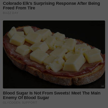
Syura
Syura Badron
melecur
melecur tahap dua
suami syura sakit
Teruskan membaca