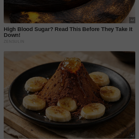
kongsinya di
Insta Story.
Sentiasa berada di sisi suaminya, Syura sentiasa
mendoakan agar Farizat diberikan kesembuhan
dengan segera.
"Apa yang penting awak sihat
sepenuhnya dan kita boleh
sama-sama berniaga macam
dulu," katanya.