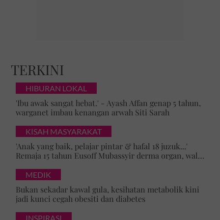
TERKINI
HIBURAN LOKAL
'Ibu awak sangat hebat.' - Ayash Affan genap 5 tahun,
warganet imbau kenangan arwah Siti Sarah
KISAH MASYARAKAT
'Anak yang baik, pelajar pintar & hafal 18 juzuk...'
Remaja 15 tahun Eusoff Mubassyir derma organ, walk
of honour menyentuh hati
MEDIK
Bukan sekadar kawal gula, kesihatan metabolik kini
jadi kunci cegah obesiti dan diabetes
INSPIRASI