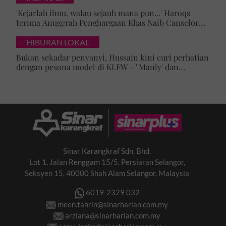
'Kejarlah ilmu, walau sejauh mana pun...' Haroqs
terima Anugerah Penghargaan Khas Naib Canselor
UPSI
HIBURAN LOKAL
Bukan sekadar penyanyi, Hussain kini curi perhatian
dengan pesona model di KLFW - ''Manly' dan
maskulin betul dia berjalan'
Sinar Karangkraf Sdn. Bhd.
Lot 1, Jalan Renggam 15/5, Persiaran Selangor,
Seksyen 15, 40000 Shah Alam Selangor, Malaysia
6019-2329 032
meen.tahrin@sinarharian.com.my
arziana@sinarharian.com.my