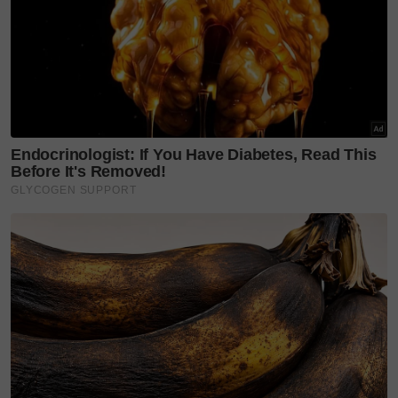
"Tak pernah miss tanya tentang staf yang sedang
bertugas di food festival. Hari-hari tanya,sale ok
tak? Staf ok tak, stok ok tak?
Artikel Berkaitan:
Suami Syura melecur teruk akibat letupan gas
memasak. 'Ya ALLAH berikan kesembuhan buat
suamiku'
"Tak mengapa, percaya kepada rezeki ALLAH. Staf
kita pun akan buat sehabis baik kat Manjung,"