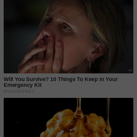
"Beruntungnya saya sebagai
isteri, walaupun suami tengah
dalam kesakitan. Dia tak
pernah berhenti fikir untuk
cari rezeki buat keluarga kami.