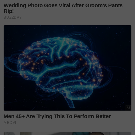
'Ibu awak sangat hebat.' -
Ayash Affan genap 5 tahun,...
Bukan sekadar penyanyi,
Hussain kini curi perhatian
dengan...
'You complete me' - jarang
kongsi kisah rumah
tangga,...
'Sebulan lagi saya genap 65
tahun...' - Ibu Sabri Yunus...