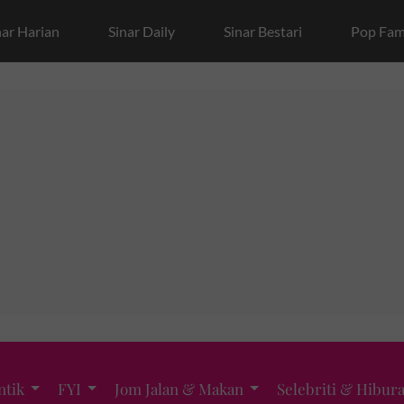
nar Harian
Sinar Daily
Sinar Bestari
Pop Fam
ntik
FYI
Jom Jalan & Makan
Selebriti & Hibur