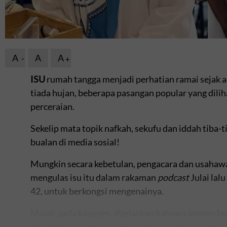
A
A
A
ISU
rumah tangga menjadi perhatian ramai sejak akh
tiada hujan, beberapa pasangan popular yang dilih
perceraian.
Sekelip mata topik nafkah, sekufu dan iddah tiba-
bualan di media sosial!
Mungkin secara kebetulan, pengacara dan usahaw
mengulas isu itu dalam rakaman
podcast
Julai lal
42, untuk berkongsi mengenainya.
Malah pada kapsyen, dijelaskan bahawa konten b
pihak atau isu semasa. Sementelah, katanya progr