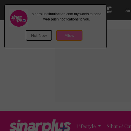
Si
Lifestyle
Sihat & Ca