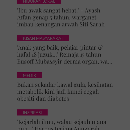
HIBURAN LOKAL
'Ibu awak sangat hebat.' - Ayash
Affan genap 5 tahun, warganet
imbau kenangan arwah Siti Sarah
KISAH MASYARAKAT
'Anak yang baik, pelajar pintar &
hafal 18 juzuk...' Remaja 15 tahun
Eusoff Mubassyir derma organ, walk
of honour menyentuh hati
MEDIK
Bukan sekadar kawal gula, kesihatan
metabolik kini jadi kunci cegah
obesiti dan diabetes
INSPIRASI
'Kejarlah ilmu, walau sejauh mana
pun...' Haroqs terima Anugerah