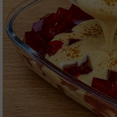
"Saya ada adik yang masih belum berkahwin. Saya 
yang faham cara untuk galas tanggungjawabnya itu
Artikel Berkaitan:
Perceraian suami isteri kemenangan terbe
Wanita dalam iddah berkenalan dengan lela
Nora Danish ajak peminat hafal surah Al-M
untuk semakan!
Neelofa dedah anak suka makan capati, sua
suri rumah & ibu sepenuh masa'
"Bukan mengenai duni
pasal cari duit dan se
Tanggungjawabnya se