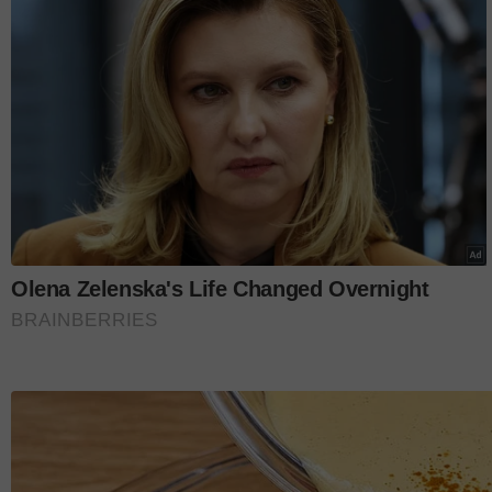
ALLAH, walaupun klise bunyinya, jalan menuju kep
CARI LELAKI FAHAM AGAMA
Dalam masa sama, Neelofa turut menitipkan pesan
panduan buat wanita yang masih mencari pasanga