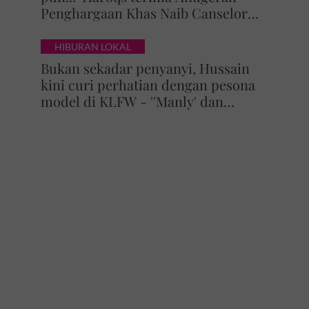
Penghargaan Khas Naib Canselor
UPSI
HIBURAN LOKAL
Bukan sekadar penyanyi, Hussain
kini curi perhatian dengan pesona
model di KLFW - ''Manly' dan
maskulin betul dia berjalan'