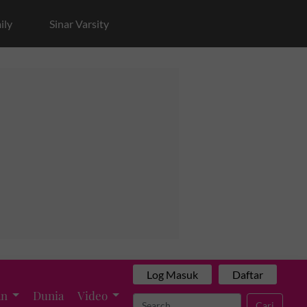
ily
Sinar Varsity
Log Masuk
Daftar
an
Dunia
Video
Cari