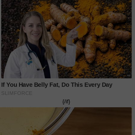
ada ALLAH itu indah," kongsi Nora.
an buat adiknya yang boleh dijadikan
n hidup.