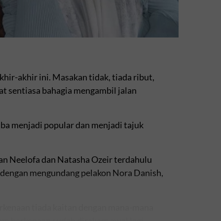
ir-akhir ini. Masakan tidak, tiada ribut,
at sentiasa bahagia mengambil jalan
tiba menjadi popular dan menjadi tajuk
an Neelofa dan Natasha Ozeir terdahulu
u dengan mengundang pelakon Nora Danish,
erkenaan tiada kaitan dengan mana-mana
am berkenaan sudah dirakam awal lagi.