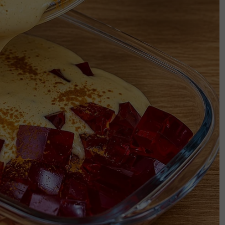
beritahunya untuk berkahwin, carilah orang
 (sebagai suami).
sar syaitan - Ustaz Wadi Annuar
ki lain? Ini jawapan Ustaz Azhar Idrus
ulk bersama raih pujian, siap baca
mi puji masakan. 'Impian saya nak jadi
a sahaja, bukan
diakan rumah.
bagai hamba