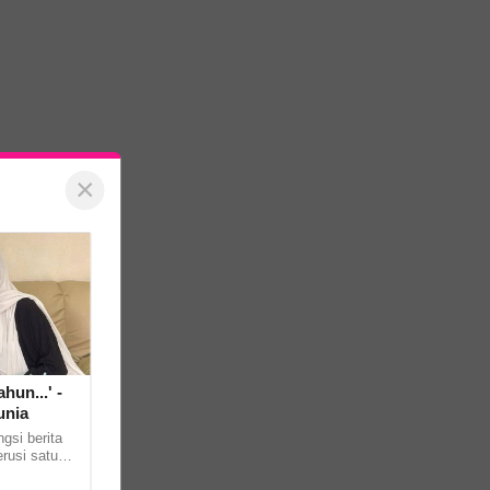
×
hun...' -
unia
gsi berita
rusi satu
Mai Pi Mai