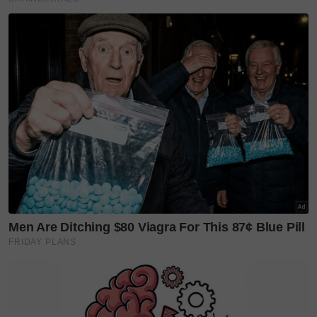
Kamal berharap dapat bertemu Uqasha bagi membincangkan
kemelut rumah tangga mereka.
Dalam masa sama, Abdul Hadi menjelaskan bahawa
pihaknya tidak akan mengulas panjang mengenai isu
kekeliruan tarikh atau waktu pernikahan pasangan
berkenaan, yang sebelum ini menjadi perbualan
dalam kalangan netizen.
Artikel Berkaitan:
Uqasha Senrose tetap mahu teruskan
perceraian
‘Tolong jangan kecam dia…’ Kamal Adli mohon
netizen jangan burukkan Uqasha Senrose