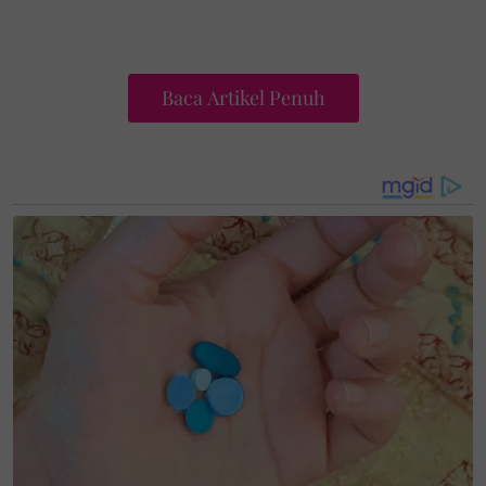
Baca Artikel Penuh
"Kalau saya, memang nak pujuk,” katanya ketika
ditemui usai prosiding di Mahkamah Rendah
Syariah Wilayah Persekutuan, di sini.
Peguam syarie yang mewakili Kamal, Abdul Hadi
Mohd Salleh, memaklumkan pihaknya telah
mengemukakan surat rasmi kepada pihak Uqasha
bagi memohon pertemuan secara peribadi.