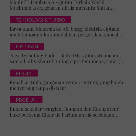
Mahir IT, Pembaca Al-Quran Terbaik World
Muslimah 2013, gelaran diraja menantu Sultan
Brunei, Pengiran Raabi’atul Adawiyyah ditarik serta-
merta
TEKNOLOGI & TURBO
Bawa nama Malaysia ke AS, buggy elektrik ciptaan
anak tempatan kini mudahkan pergerakan jemaah
majlis ilmu
INSPIRASI
'Saya terhutang budi' - Raih RM3.5 juta satu malam,
sambal bilis Khairul Aming cipta fenomena, catat 5
rekod baharu!
MEDIK
Kenali aritmia, gangguan rentak jantung yang boleh
menyerang tanpa disedari
PRODUK
Bukan sekadar wangian, Romano dan Enchanteur
Luxe perkenal Elixir de Parfum untuk serlahkan
keyakinan diri