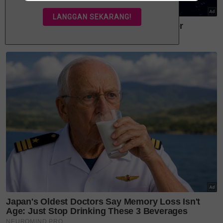
Teruskan membaca
'Saya tidak pernah give up' -
Betty Banafe menang kes...
'Ibu awak sangat hebat.' -
Ayash Affan genap 5 tahun,...
Bukan sekadar penyanyi,
Hussain kini curi perhatian