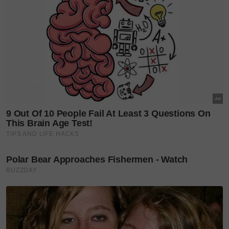
Kamal Adli harap dapat selamatkan rumah
tangga, akui masih sayang
“Untuk isu tarikh nikah, kita tidak mahu komen apa-
apa kerana ia berkaitan keluarga dan lebih baik
diselesaikan secara dalaman.
"Kita sudah buat surat penjelasan kepada pihak
peguam Uqasha dan tidak berhasrat untuk
membahaskannya secara terbuka,” ujarnya.
Kamal turut memaklumkan, dia telah memaafkan
isterinya berkaitan kenyataan yang dibuat mengenai
isu tersebut.
“Itu isteri saya. Walaupun kami lama tidak
berjumpa, saya maafkan.
"Ada khilaf daripada saya juga. Itu maksudnya, ia