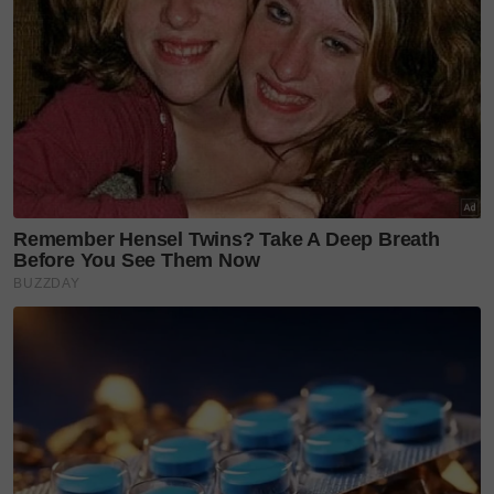
bukan salah dia.
"Ada perkara yang kami perlu selesaikan dalam
keluarga,” katanya dengan nada menahan sebak.
Mahkamah sebelum ini menetapkan 19 November
sebagai tarikh sebutan semula prosiding perceraian
berkenaan.
Rumah tangga pasangan itu dikatakan mula
bergolak sejak April lalu. Difahamkan, Uqasha kini
tidak tinggal sebumbung dan menetap bersama
ibunya.
Kamal dan Uqasha mendirikan rumah tangga pada 4
November 2021 di Janda Baik, Pahang, dan
dikurniakan seorang cahaya mata perempuan,
Hawra Uqaira, yang kini berusia 18 bulan.