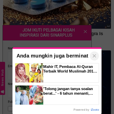
Layari portal
SinarPlus
untuk info terkini dan bermanfaat!
Jangan lupa follow kami di
Facebook
,
Instagram
,
Threads
,
Twitter
,
YouTube
&
TikTok
. Join grup
Telegram
kami
DI SINI
untuk info dan kisah penuh inspirasi
Jangan lupa dapatkan promosi istimewa
MAKANAN
KUCING TOMKRAF
yang kini sudah berada di 37
cawangan KK Super Mart terpilih di Shah Alam atau beli
×
Anda mungkin juga berminat
secara online di platform
Shopee Karangkraf Mall
sekarang
Mahir IT, Pembaca Al-Quran
Terbaik World Muslimah 2013,
News Hub
Kamal Adli
gelaran diraja menantu Sultan
Brunei, Pengiran Raabi’atul
uqasha cerai
Adawiyyah ditarik serta-merta
'Tolong jangan tanya soalan
Uqasha Senrose
berat...' - 6 tahun menanti,
Mamat Sepah tersentuh lihat
isteri ditanya tentang zuriat,
mohon doa dikurniakan anak
Powered by
iZooto