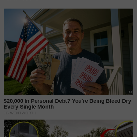
dengan...
'You complete me' - jarang
kongsi kisah rumah
tangga,...