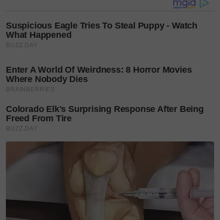
kami tahu apa yang mereka lalui. Kalau lihat di
TikTok pun, anak-anak arwah memang berbakat, ada
yang pandai main muzik, gitar dan sebagainya.
Itulah darah daging Suhaimi.
"Jadi, salah satu impian kami ialah untuk
mengetengahkan bakat mereka kepada khalayak
ramai. Itulah sebenarnya tanda kasih sejati seorang
sahabat," katanya.
Kumpulan Inteam juga bakal mengeluarkan single
bersama anak-anak Allahyarham Suhaimi, iaitu
sebuah lagu yang pernah dipopularkan oleh arwah
sendiri.