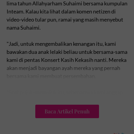
lima tahun Allahyarham Suhaimi bersama kumpulan
Inteam. Kalau kita lihat dalam komen netizen di
video-video tular pun, ramai yang masih menyebut
nama Suhaimi.
"Jadi, untuk mengembalikan kenangan itu, kami
bawakan dua anak lelaki beliau untuk bersama-sama
kami di pentas Konsert Kasih Kekasih nanti. Mereka
akan menjadi bayangan ayah mereka yang pernah
bersama kami membuat persembahan.
"Soal pujuk-memujuk itu, sebenarnya kami anggap
mereka seperti anak kami sendiri. Walaupun jauh,
tetapi sebab sering berjumpa dan kenal sejak kecil,
Baca Artikel Penuh
hubungan itu terasa sangat dekat.
"Baru-baru ini, ketika pemergian ayah mereka pun,