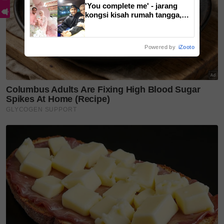
'You complete me' - jarang
kongsi kisah rumah tangga,
hantaran Sufian Suhaimi buat
Rania Al Sadat curi perhatian
Powered by
iZooto
Teruskan membaca
'Saya tidak pernah give up' -
Betty Banafe menang kes...
'Ibu awak sangat hebat.' -
Ayash Affan genap 5 tahun,...
Bukan sekadar penyanyi,
Hussain kini curi perhatian