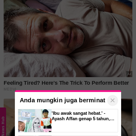
Layari portal
SinarPlus
untuk info terkini dan bermanfaat!
Jangan lupa follow kami di
Facebook
,
Instagram
,
Threads
,
Twitter
,
YouTube
&
TikTok
. Join grup
Telegram
kami
DI SINI
untuk info dan kisah penuh inspirasi
Jangan lupa dapatkan promosi istimewa
MAKANAN
KUCING TOMKRAF
yang kini sudah berada di 37
cawangan KK Super Mart terpilih di Shah Alam atau beli
secara online di platform
Shopee Karangkraf Mall
sekarang
×
Anda mungkin juga berminat
'Ibu awak sangat hebat.' -
Ayash Affan genap 5 tahun,
News Hub
warganet imbau kenangan
arwah Siti Sarah