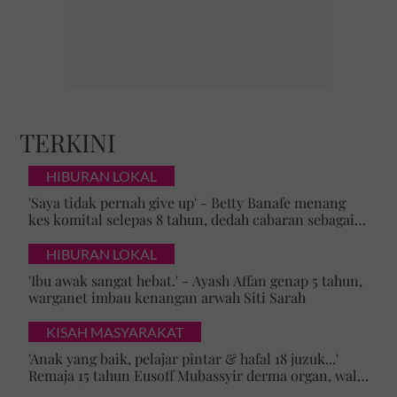
TERKINI
HIBURAN LOKAL
'Saya tidak pernah give up' - Betty Banafe menang
kes komital selepas 8 tahun, dedah cabaran sebagai
ibu yang terus berjuang
HIBURAN LOKAL
'Ibu awak sangat hebat.' - Ayash Affan genap 5 tahun,
warganet imbau kenangan arwah Siti Sarah
KISAH MASYARAKAT
'Anak yang baik, pelajar pintar & hafal 18 juzuk...'
Remaja 15 tahun Eusoff Mubassyir derma organ, walk
of honour menyentuh hati