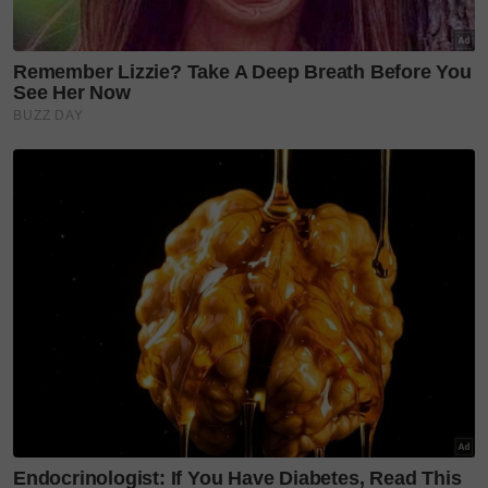
Membawa tema Cinta Ilahi, Sayang Nabi dan Kasih
Insani, tarikh konsert yang pada asalnya dijadualkan
pada 27 September 2025 ditukarkan kepada 28
September berikutan kekosongan lokasi tersebut.
Pembeli tiket terdahulu tidak perlu bimbang kerana
mereka akan diberikan tempat duduk istimewa dan
terkehadapan di zon masing-masing serta akan
dihubungi oleh pihak urus setia bagi pengesahan
tempat duduk dan pemakluman pertukaran tarikh.
"Hadiah istimewa daripada Aplikasi Khair akan
diberikan sebagai penghargaan kepada pembeli
terawal," kata vokalis Inteam, Syahril ketika ditemui
SinarPlus baru-baru ini.