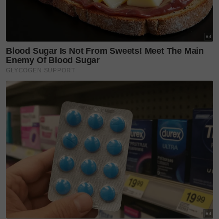
dengan...
'You complete me' - jarang
kongsi kisah rumah
tangga,...