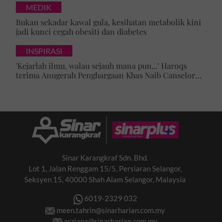
MEDIK
Bukan sekadar kawal gula, kesihatan metabolik kini
jadi kunci cegah obesiti dan diabetes
INSPIRASI
'Kejarlah ilmu, walau sejauh mana pun...' Haroqs
terima Anugerah Penghargaan Khas Naib Canselor
UPSI
Sinar Karangkraf Sdn. Bhd.
Lot 1, Jalan Renggam 15/5, Persiaran Selangor,
Seksyen 15, 40000 Shah Alam Selangor, Malaysia
6019-2329 032
meen.tahrin@sinarharian.com.my
arziana@sinarharian.com.my