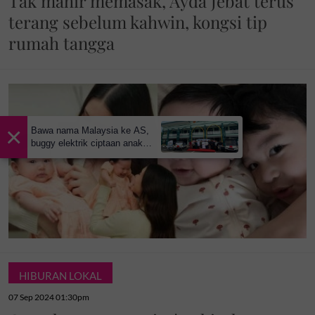
Tak mahir memasak, Ayda Jebat terus
terang sebelum kahwin, kongsi tip
rumah tangga
×
Bawa nama Malaysia ke AS,
buggy elektrik ciptaan anak
tempatan kini mudahkan
pergerakan jemaah majlis ilmu
HIBURAN LOKAL
07 Sep 2024 01:30pm