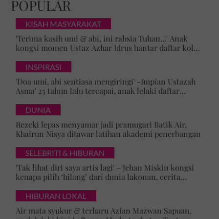
POPULAR
KISAH MASYARAKAT
'Terima kasih umi & abi, ini rahsia Tuhan...' Anak
kongsi momen Ustaz Azhar Idrus hantar daftar kolej,
luahan hati undang sebak!
INSPIRASI
'Doa umi, abi sentiasa mengiringi' -Impian Ustazah
Asma' 25 tahun lalu tercapai, anak lelaki daftar
masuk Universiti Malaya
DUNIA
Rezeki lepas menyamar jadi pramugari Batik Air,
Khairun Nisya ditawar latihan akademi penerbangan
SELEBRITI & HIBURAN
'Tak lihat diri saya artis lagi' – Jehan Miskin kongsi
kenapa pilih ‘hilang’ dari dunia lakonan, cerita
cabaran besarkan anak campuran
HIBURAN LOKAL
Air mata syukur & terharu Azian Mazwan Sapuan,