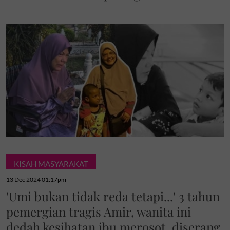
KISAH MASYARAKAT
13 Dec 2024 01:17pm
'Umi bukan tidak reda tetapi...' 3 tahun
pemergian tragis Amir, wanita ini
dedah kesihatan ibu merosot, diserang