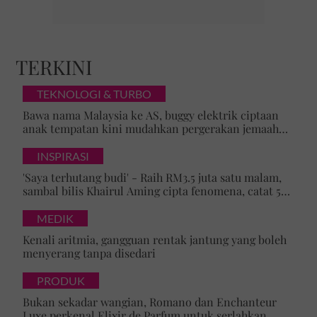
TERKINI
TEKNOLOGI & TURBO
Bawa nama Malaysia ke AS, buggy elektrik ciptaan
anak tempatan kini mudahkan pergerakan jemaah
majlis ilmu
INSPIRASI
'Saya terhutang budi' - Raih RM3.5 juta satu malam,
sambal bilis Khairul Aming cipta fenomena, catat 5
rekod baharu!
MEDIK
Kenali aritmia, gangguan rentak jantung yang boleh
menyerang tanpa disedari
PRODUK
Bukan sekadar wangian, Romano dan Enchanteur
Luxe perkenal Elixir de Parfum untuk serlahkan