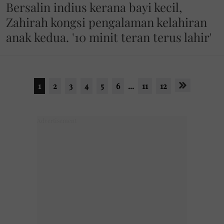
Bersalin indius kerana bayi kecil,
Zahirah kongsi pengalaman kelahiran
anak kedua. '10 minit teran terus lahir'
1
2
3
4
5
6
...
11
12