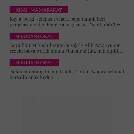
dipertemukan jodoh yang baik
KISAH MASYARAKAT
Kayla 'pergi' selepas 49 hari, bapa tampil beri
penjelasan video Bang Aji bagi susu - 'Nanti dah 'lega',
adik baliklah'
HIBURAN LOKAL
'Saya fikir M Nasir bergurau saja’ - Aliff Aziz syukur
rezeki bawa watak utama Mansur & Liu, nafi dipilih
kerana rupa
HIBURAN LOKAL
'Selamat datang Imane Laudya.' Intan Najuwa selamat
bersalin anak kedua