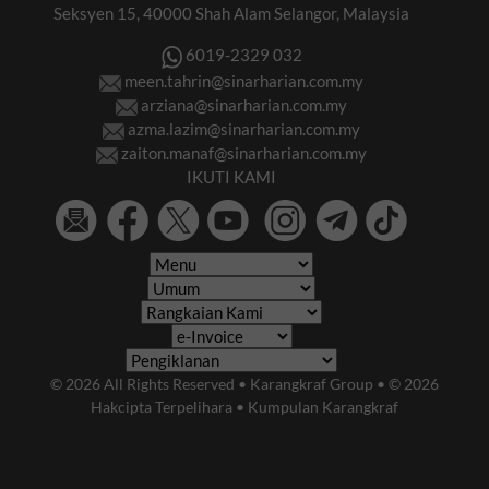
Seksyen 15, 40000 Shah Alam Selangor, Malaysia
6019-2329 032
meen.tahrin@sinarharian.com.my
arziana@sinarharian.com.my
azma.lazim@sinarharian.com.my
zaiton.manaf@sinarharian.com.my
IKUTI KAMI
© 2026 All Rights Reserved • Karangkraf Group • © 2026
Hakcipta Terpelihara • Kumpulan Karangkraf