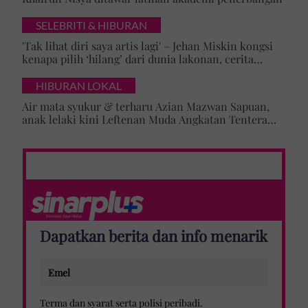
SELEBRITI & HIBURAN
'Tak lihat diri saya artis lagi' – Jehan Miskin kongsi
kenapa pilih ‘hilang’ dari dunia lakonan, cerita
cabaran besarkan anak campuran
HIBURAN LOKAL
Air mata syukur & terharu Azian Mazwan Sapuan,
anak lelaki kini Leftenan Muda Angkatan Tentera
Malaysia: 'Mama sentiasa doakan…'
Dapatkan berita dan info menarik
Terma dan syarat
serta
polisi peribadi
.