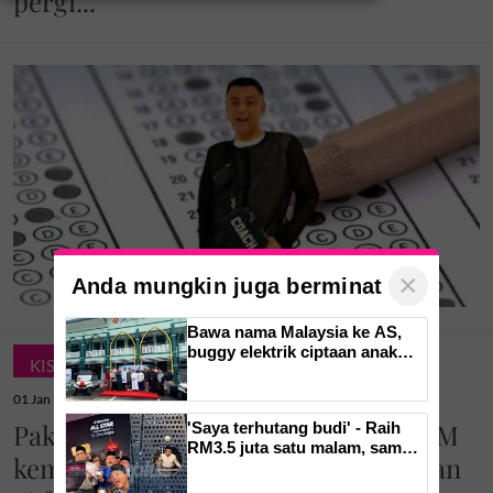
pergi...'
pergerakan jemaah majlis ilmu
×
Anda mungkin juga berminat
Bawa nama Malaysia ke AS,
buggy elektrik ciptaan anak
KISAH MASYARAKAT
tempatan kini mudahkan
pergerakan jemaah majlis ilmu
01 Jan 2025 11:19am
Pak Nil beri teguran untuk calon SPM
'Saya terhutang budi' - Raih
RM3.5 juta satu malam, sambal
kemaruk permainan video, tinggalkan
bilis Khairul Aming cipta
fenomena, catat 5 rekod