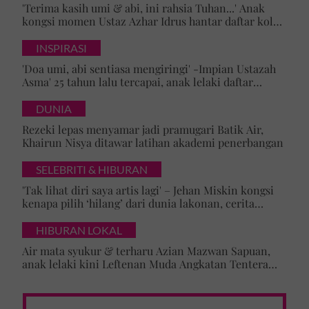
'Terima kasih umi & abi, ini rahsia Tuhan...' Anak
kongsi momen Ustaz Azhar Idrus hantar daftar kolej,
luahan hati undang sebak!
INSPIRASI
'Doa umi, abi sentiasa mengiringi' -Impian Ustazah
Asma' 25 tahun lalu tercapai, anak lelaki daftar
masuk Universiti Malaya
DUNIA
Rezeki lepas menyamar jadi pramugari Batik Air,
Khairun Nisya ditawar latihan akademi penerbangan
SELEBRITI & HIBURAN
'Tak lihat diri saya artis lagi' – Jehan Miskin kongsi
kenapa pilih ‘hilang’ dari dunia lakonan, cerita
cabaran besarkan anak campuran
HIBURAN LOKAL
Air mata syukur & terharu Azian Mazwan Sapuan,
anak lelaki kini Leftenan Muda Angkatan Tentera
Malaysia: 'Mama sentiasa doakan…'