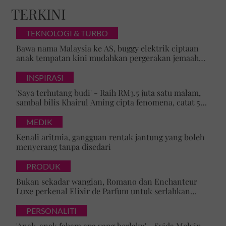
TERKINI
TEKNOLOGI & TURBO
Bawa nama Malaysia ke AS, buggy elektrik ciptaan
anak tempatan kini mudahkan pergerakan jemaah
majlis ilmu
INSPIRASI
'Saya terhutang budi' - Raih RM3.5 juta satu malam,
sambal bilis Khairul Aming cipta fenomena, catat 5
rekod baharu!
MEDIK
Kenali aritmia, gangguan rentak jantung yang boleh
menyerang tanpa disedari
PRODUK
Bukan sekadar wangian, Romano dan Enchanteur
Luxe perkenal Elixir de Parfum untuk serlahkan
keyakinan diri
PERSONALITI
'Anak-anak faham apa yang berlaku' - Syida Melvin