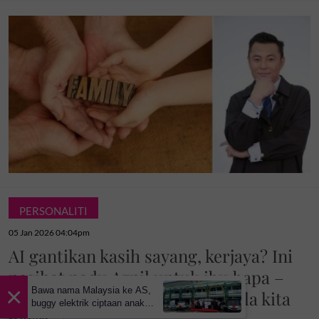
PERSONALITI
05 Jan 2026 04:04pm
AI gantikan kasih sayang, kerjaya? Ini
nasihat padu Aznil untuk ibu bapa –
×
Bawa nama Malaysia ke AS,
'Takut anak-anak tak nangis bila kita
buggy elektrik ciptaan anak
tempatan kini mudahkan