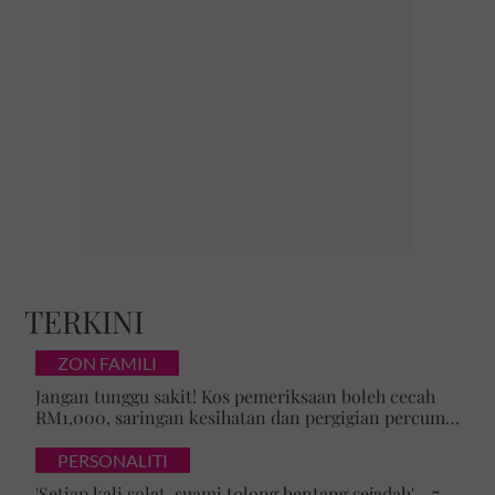
TERKINI
ZON FAMILI
Jangan tunggu sakit! Kos pemeriksaan boleh cecah
RM1,000, saringan kesihatan dan pergigian percuma
bantu kesan masalah lebih awal
PERSONALITI
'Setiap kali solat, suami tolong bentang sejadah' - 7