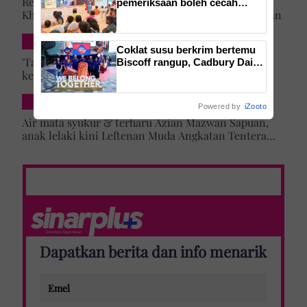
Rezeki lepas menyamar jadi pramugari Batik Air,
pemeriksaan boleh cecah
Khairun Nisya ditawar latihan akademi penerbangan
RM1,000, saringan kesihatan
dan pergigian percuma bantu
kesan masalah lebih awal
SELEBRITI & HIBURAN
Coklat susu berkrim bertemu
'Tak lihat diri saya artis lagi' – Jehan Miskin kongsi
Biscoff rangup, Cadbury Dairy
kenapa pilih ‘hilang’ dari dunia lakonan, cerita
Milk tampil dengan gabungan
baharu di Malaysia
cabaran besarkan anak campuran
HIBURAN LOKAL
Powered by
iZooto
Air mata syukur & terharu Azian Mazwan Sapuan,
anak lelaki kini Leftenan Muda Angkatan Tentera
Malaysia: 'Mama sentiasa doakan…'
Dapatkan berita dan info menarik