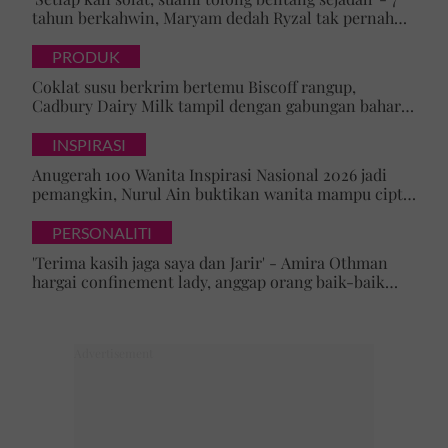
tahun berkahwin, Maryam dedah Ryzal tak pernah
culas bimbing, beri galakan bab ibadah
PRODUK
Coklat susu berkrim bertemu Biscoff rangup,
Cadbury Dairy Milk tampil dengan gabungan baharu
di Malaysia
INSPIRASI
Anugerah 100 Wanita Inspirasi Nasional 2026 jadi
pemangkin, Nurul Ain buktikan wanita mampu cipta
perubahan dalam dunia AI
PERSONALITI
'Terima kasih jaga saya dan Jarir' - Amira Othman
hargai confinement lady, anggap orang baik-baik
satu rezeki