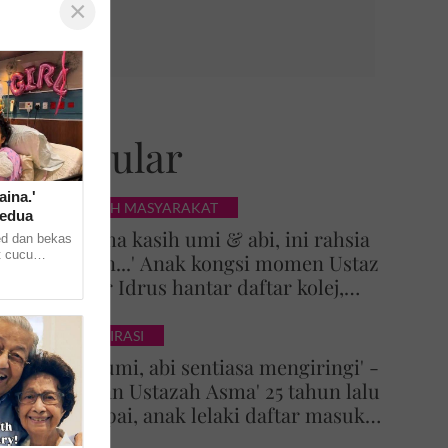
×
Popular
aina.'
KISAH MASYARAKAT
kedua
'Terima kasih umi & abi, ini rahsia
ed dan bekas
t cucu
Tuhan...' Anak kongsi momen Ustaz
enerusi
Azhar Idrus hantar daftar kolej,
 ...
luahan hati undang sebak!
INSPIRASI
'Doa umi, abi sentiasa mengiringi' -
Impian Ustazah Asma' 25 tahun lalu
tercapai, anak lelaki daftar masuk
Universiti Malaya