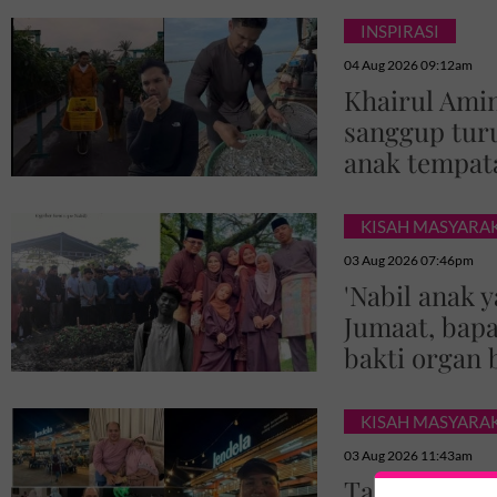
INSPIRASI
04 Aug 2026 09:12am
Khairul Amin
sanggup turu
anak tempata
KISAH MASYARA
03 Aug 2026 07:46pm
'Nabil anak 
Jumaat, bapa
bakti organ
KISAH MASYARA
03 Aug 2026 11:43am
Tagline ‘Seg