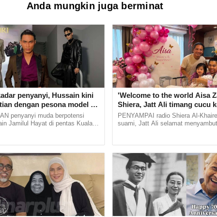
Anda mungkin juga berminat
nedha, bangkit selepas kehilangan kaki
n sebagai usahawan
sar bukan semestinya tanda sihat, ini
ang ibu perlu tahu
adar penyanyi, Hussain kini
'Welcome to the world Aisa Z
atian dengan pesona model di
Shiera, Jatt Ali timang cucu 
anly' dan maskulin betul dia
 penyanyi muda berpotensi
PENYAMPAI radio Shiera Al-Khair
in Jamilul Hayat di pentas Kuala
suami, Jatt Ali selamat menyambu
ion Week (KLFW) baru-baru ini
keduanya pada Isnin lalu. Shiera m
a mata ramai. Peserta... ......
Instagram berkongsi momen anak...
orang ni nakal sikit...' - Ibu Syed
ut ulang tahun ke-66, wajah awet muda
ani raih pujian