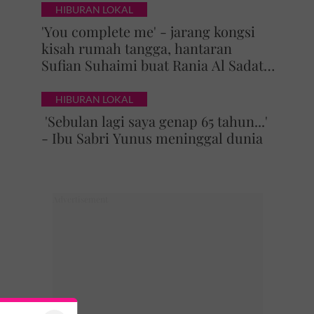
HIBURAN LOKAL
'You complete me' - jarang kongsi
kisah rumah tangga, hantaran
Sufian Suhaimi buat Rania Al Sadat
curi perhatian
HIBURAN LOKAL
'Sebulan lagi saya genap 65 tahun...'
- Ibu Sabri Yunus meninggal dunia