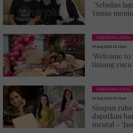
'Sebulan lagi
Yunus menin
HIBURAN LOKAL
05 Aug 2026 12:15pm
'Welcome to t
timang cucu
HIBURAN LOKAL
04 Aug 2026 10:31am
Simpan rahsi
dapatkan ban
mental - ‘Ja