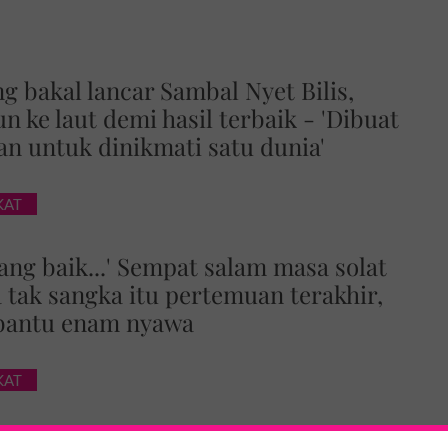
g bakal lancar Sambal Nyet Bilis,
n ke laut demi hasil terbaik - 'Dibuat
n untuk dinikmati satu dunia'
KAT
yang baik...' Sempat salam masa solat
 tak sangka itu pertemuan terakhir,
 bantu enam nyawa
KAT
anlah nak makan, nak rasa-rasa saja’