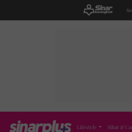
Si
Lifestyle
Sihat & Ca