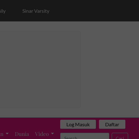
ily
Sinar Varsity
Log Masuk
Daftar
an
Dunia
Video
Cari