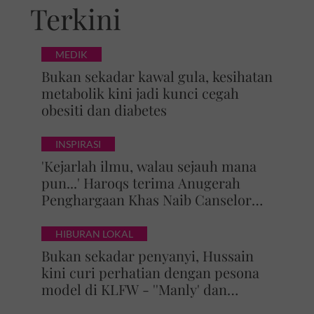
Terkini
MEDIK
Bukan sekadar kawal gula, kesihatan
metabolik kini jadi kunci cegah
obesiti dan diabetes
INSPIRASI
'Kejarlah ilmu, walau sejauh mana
pun...' Haroqs terima Anugerah
Penghargaan Khas Naib Canselor
UPSI
HIBURAN LOKAL
Bukan sekadar penyanyi, Hussain
kini curi perhatian dengan pesona
model di KLFW - ''Manly' dan
maskulin betul dia berjalan'