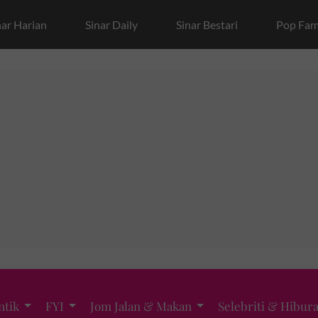
nar Harian
Sinar Daily
Sinar Bestari
Pop Fam
ntik
FYI
Jom Jalan & Makan
Selebriti & Hibur