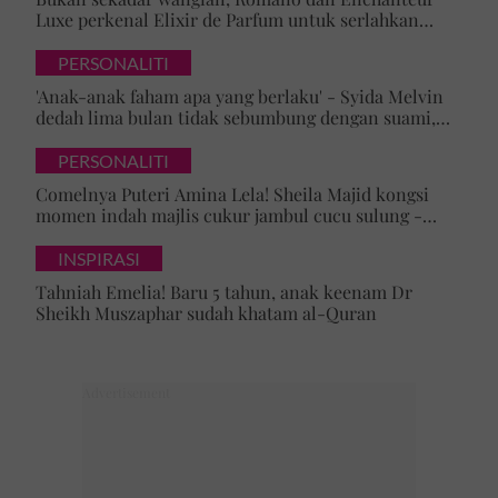
Luxe perkenal Elixir de Parfum untuk serlahkan
keyakinan diri
PERSONALITI
'Anak-anak faham apa yang berlaku' - Syida Melvin
dedah lima bulan tidak sebumbung dengan suami,
pilih pulang ke kampung
PERSONALITI
Comelnya Puteri Amina Lela! Sheila Majid kongsi
momen indah majlis cukur jambul cucu sulung -
'Syukur alhamdulillah'
INSPIRASI
Tahniah Emelia! Baru 5 tahun, anak keenam Dr
Sheikh Muszaphar sudah khatam al-Quran