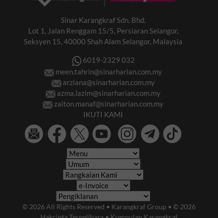
Sinar Karangkraf Sdn. Bhd.
Lot 1, Jalan Renggam 15/5, Persiaran Selangor,
Seksyen 15, 40000 Shah Alam Selangor, Malaysia
6019-2329 032
meen.tahrin@sinarharian.com.my
arziana@sinarharian.com.my
azma.lazim@sinarharian.com.my
zaiton.manaf@sinarharian.com.my
IKUTI KAMI
© 2026 All Rights Reserved • Karangkraf Group • © 2026
Hakcipta Terpelihara • Kumpulan Karangkraf