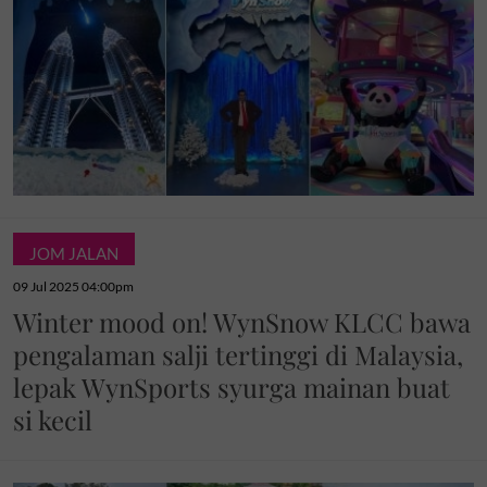
JOM JALAN
09 Jul 2025 04:00pm
Winter mood on! WynSnow KLCC bawa
pengalaman salji tertinggi di Malaysia,
lepak WynSports syurga mainan buat
si kecil