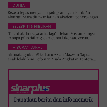
masuk Universiti Malaya
DUNIA
Rezeki lepas menyamar jadi pramugari Batik Air,
Khairun Nisya ditawar latihan akademi penerbangan
SELEBRITI & HIBURAN
'Tak lihat diri saya artis lagi' – Jehan Miskin kongsi
kenapa pilih ‘hilang’ dari dunia lakonan, cerita
cabaran besarkan anak campuran
HIBURAN LOKAL
Air mata syukur & terharu Azian Mazwan Sapuan,
anak lelaki kini Leftenan Muda Angkatan Tentera
Malaysia: 'Mama sentiasa doakan…'
Dapatkan berita dan info menarik