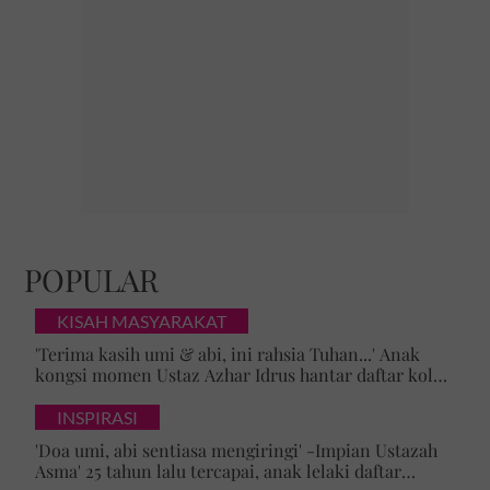
POPULAR
KISAH MASYARAKAT
'Terima kasih umi & abi, ini rahsia Tuhan...' Anak
kongsi momen Ustaz Azhar Idrus hantar daftar kolej,
luahan hati undang sebak!
INSPIRASI
'Doa umi, abi sentiasa mengiringi' -Impian Ustazah
Asma' 25 tahun lalu tercapai, anak lelaki daftar