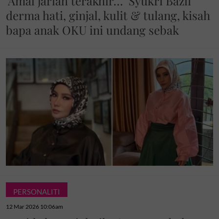
'Amal jariah terakhir…' Syukri Bazli
derma hati, ginjal, kulit & tulang, kisah
bapa anak OKU ini undang sebak
PERSONALITI
12 Mar 2026 10:06am