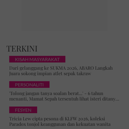
TERKINI
KISAH MASYARAKAT
Dari gelanggang ke SUKMA 2026, ABARO Langkah
Juara sokong impian atlet sepak takraw
PERSONALITI
'Tolong jangan tanya soalan berat...' - 6 tahun
menanti, Mamat Sepah tersentuh lihat isteri ditanya
tentang zuriat, mohon doa dikurniakan anak
FESYEN
Tricia Lew cipta pesona di KLFW 2026, koleksi
Paradox tonjol keanggunan dan kekuatan wanita