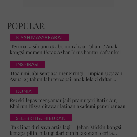
POPULAR
KISAH MASYARAKAT
'Terima kasih umi & abi, ini rahsia Tuhan...' Anak
kongsi momen Ustaz Azhar Idrus hantar daftar kolej,
luahan hati undang sebak!
INSPIRASI
'Doa umi, abi sentiasa mengiringi' -Impian Ustazah
Asma' 25 tahun lalu tercapai, anak lelaki daftar
masuk Universiti Malaya
DUNIA
Rezeki lepas menyamar jadi pramugari Batik Air,
Khairun Nisya ditawar latihan akademi penerbangan
SELEBRITI & HIBURAN
'Tak lihat diri saya artis lagi' – Jehan Miskin kongsi
kenapa pilih ‘hilang’ dari dunia lakonan, cerita