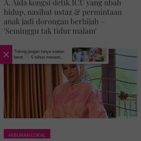
A. Aida kongsi detik ICU yang ubah
hidup, nasihat ustaz & permintaan
anak jadi dorongan berhijab –
'Seminggu tak tidur malam'
×
'Tolong jangan tanya soalan
berat...' - 6 tahun menanti,
Mamat Sepah tersentuh lihat
isteri ditanya tentang zuriat,
mohon doa dikurniakan anak
HIBURAN LOKAL