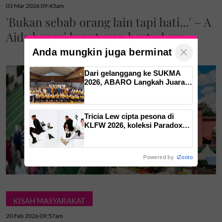
03 Mar 2026 09:43am
'Bukan sebab orang lain tapi hati...' – A
Aida kongsi keputusan bertudung
×
Anda mungkin juga berminat
Dari gelanggang ke SUKMA
2026, ABARO Langkah Juara
sokong impian atlet sepak
takraw
Tricia Lew cipta pesona di
KLFW 2026, koleksi Paradox
tonjol keanggunan dan
kekuatan wanita
Powered by
iZooto
KISAH MASYARAKAT
20 Feb 2026 09:57am