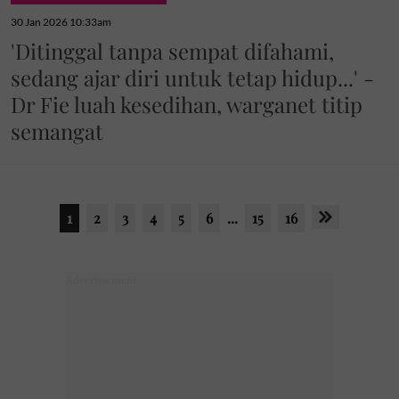
30 Jan 2026 10:33am
'Ditinggal tanpa sempat difahami,
sedang ajar diri untuk tetap hidup...' -
Dr Fie luah kesedihan, warganet titip
semangat
1
2
3
4
5
6
...
15
16