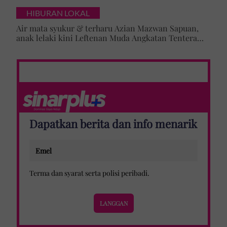
cabaran besarkan anak campuran
HIBURAN LOKAL
Air mata syukur & terharu Azian Mazwan Sapuan,
anak lelaki kini Leftenan Muda Angkatan Tentera
Malaysia: 'Mama sentiasa doakan…'
Dapatkan berita dan info menarik
Terma dan syarat
serta
polisi peribadi
.