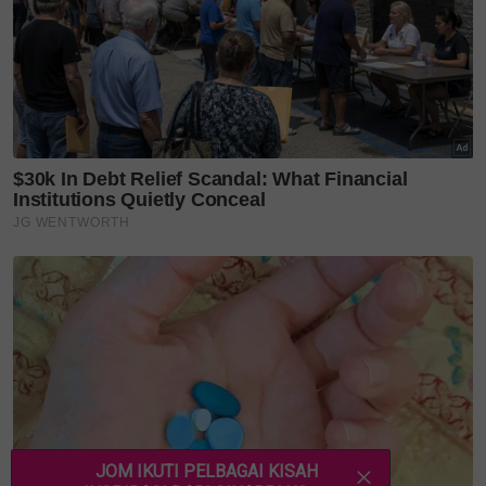
Twitter
,
YouTube
&
TikTok
. Join grup
Telegram
kami
DI SINI
untuk info dan kisah penuh inspirasi
Jangan lupa dapatkan promosi istimewa
MAKANAN
KUCING TOMKRAF
yang kini sudah berada di 37
cawangan KK Super Mart terpilih di Shah Alam atau beli
secara online di platform
Shopee Karangkraf Mall
sekarang
Irwansyah timang anak ketiga
Zaskia Sungkar bersalin
TTC