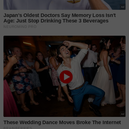
yang soleh dan membawa kami ke syurga-MU
ALLAH,” tulisnya.
Dalam masa sama, Irwansyah turut menitipkan
penghargaan buat isterinya, Zaskia yang disifatkan
sebagai wanita solehah atas segala pengorbanan
dilalui sepanjang proses kehamilan dan kelahiran.