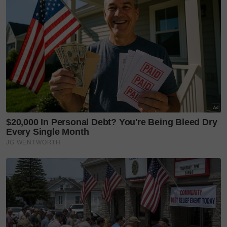
sulung. 2 kali IVF, rezeki dengan kehamilan
semula jadi
6 tahun menanti, Beby Tora sambut anak
sulung. 'My girl Nur Hayfa Ameena'
"Semoga semua ini menjadi penghapus dosa buat
kamu,” kongsinya lagi.
Pasangan selebriti yang mendirikan rumah tangga
pada 2011 itu menantikan kelahiran anak pertama
selama 10 tahun.
Mereka dikurniakan dua cahaya mata, Ukkasya
Muhammad Syahki, 5, dan seorang anak angkat
perempuan dinamakan Humaira.
Layari portal
SinarPlus
untuk info terkini dan bermanfaat!
Jangan lupa follow kami di
Facebook
,
Instagram
,
Threads
,