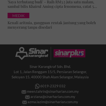
'Saya terhutang budi' - Raih RM3.5 juta satu malam,
sambal bilis Khairul Aming cipta fenomena, catat 5
rekod baharu!
MEDIK
Kenali aritmia, gangguan rentak jantung yang boleh
menyerang tanpa disedari
Sinar Karangkraf Sdn. Bhd.
Lot 1, Jalan Renggam 15/5, Persiaran Selangor,
Seksyen 15, 40000 Shah Alam Selangor, Malaysia
6019-2329 032
meen.tahrin@sinarharian.com.my
arziana@sinarharian.com.my
azma.lazim@sinarharian.com.my