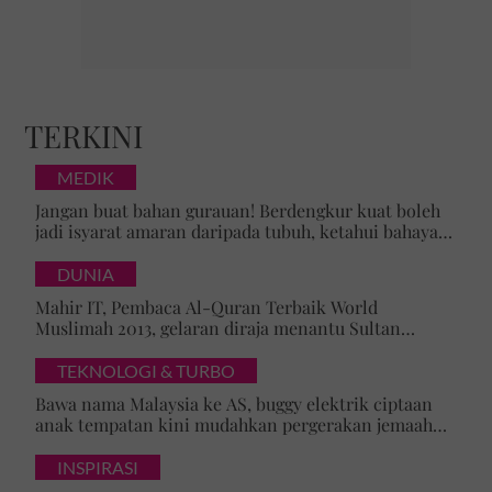
TERKINI
MEDIK
Jangan buat bahan gurauan! Berdengkur kuat boleh
jadi isyarat amaran daripada tubuh, ketahui bahaya
tersembunyi OSA
DUNIA
Mahir IT, Pembaca Al-Quran Terbaik World
Muslimah 2013, gelaran diraja menantu Sultan
Brunei, Pengiran Raabi’atul Adawiyyah ditarik serta-
merta
TEKNOLOGI & TURBO
Bawa nama Malaysia ke AS, buggy elektrik ciptaan
anak tempatan kini mudahkan pergerakan jemaah
majlis ilmu
INSPIRASI