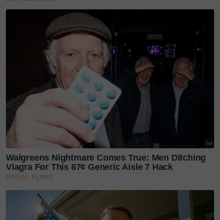
“Teruntuk isteriku yang shalihah, terima kasih ya
sayang atas pengorbanannya, sakitnya, capeknya.
Artikel Berkaitan:
7 tahun menanti zuriat, Siti Awe timang anak